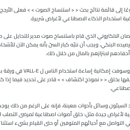
جوعًا إلى قائمة نتائج بحث < < استنساخ الصوت > > فعلى الأرج
ية استخدام الذكاء الاصطناعي لأغراض شريرة.
صان الالكتروني الذي قام باستنساخ صوت مدير للتحايل على
صيده البنكي، ويجب أن ننبّه كبار السنّ بأنه يمكن الآن للأشخ
فادهم لابتزازهم بالمال من خلال ذلك.
يتناول فريق مايكروسوفت إمكانية إساءة است
فها بخلق < < نموذج اكتشاف > > قادر على تحديد فيما إذا ك
اصطناعي.
اد السيئون وسائل بأدوات معينة، فإنه على الرغم من ذلك يو
ة لأغراض جيدة مثل: خلق أصوات اصطناعية لمرضى التصلب ال
التواصل مع أحبائهم المتوفين أو حتى القيام بشيء استثنائي 