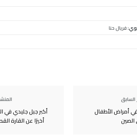
وي:
فريال حنا
 السابق
المنشور
في أمراض الأطفال
أكبر جبل جليدي في ا
 الصين
أخيرًا عن القارة القط