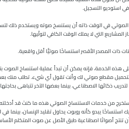
في استوديو التسجيل.
الصوتي في الوقت ذاته أن يستنسخ صوته ويستخدم ذلك لتسخي
 المشاريع التي لا يملك الوقت الكافي لتولّيها.
نات ذات المصدر الأقصر استنساخًا صوتيًّا أقل واقعية.
و بتحميل مقطع صوتي لك وأنت تقول أي شيء. تطلب منك بع
ب ذكائها الاصطناعي، بينما بعضها الآخر تتباهى بحاجتها ل 5 ثوانٍ فق
تستخرج من خدمات الاستنساخ الصوتي هذه ما كنتَ قد أدخلته،
يك استنساخًا يبدو كأنه روبوت يحاول تقليد الإنسان، بينما في
ن تنتج أصواتًا اصطناعية طبق الأصل عن صوت المتكلم الأساس