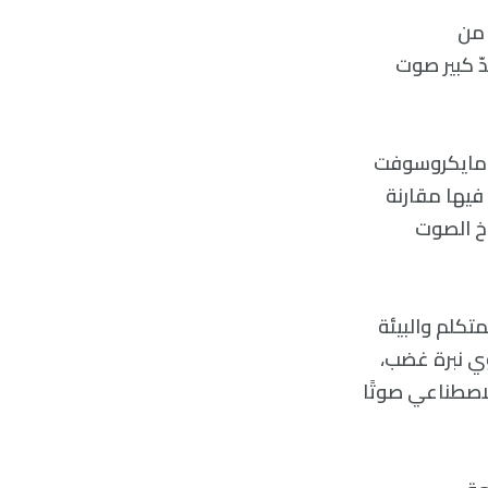
 من
ه إلى حدّ كبير صوت
 شركة مايكروسوفت
ar، وأنشأت صفحة على منصة Github يمكنك فيها مقارنة
 وتكنولوجيا استنساخ الصوت
تكلم والبيئة
ا يمكن ل VALL-E توليد صوت يحوي نبرة غضب،
لاصطناعي صوتًا