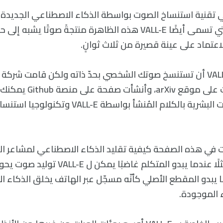
ي تقنية استنساخ الصوت بواسطة الذكاء الاصطناعي الجديدة
مايكروسوفت، والتي تسمى أيضًا VALL-E هذه الظاهرة منتجةً صوتًا يشب
اعتماد على عينة قصيرة من ثلاث ثوانٍ.
لا تمكّنك تقنية VALL-E أن تستنسخ صوتك الشخصي بحدّ ذاته ولكن قامت
بمشاركة ورقة بحث على موقع Xiv
مقاطع من الأصوات البشرية بالكلام المُنشأ بواسطة VALL-E
في هذه الصفحة كيفية تقليد الذكاء الاصطناعي لمشاعر الم
الصوتية للعيّنة فمثلًا عندما يبدو المتكلم غاضبً
 يبدو المقطع الأصلي كأنّه مسجّل عبر الهاتف يخلق الذكاء ا
 الموجودة.