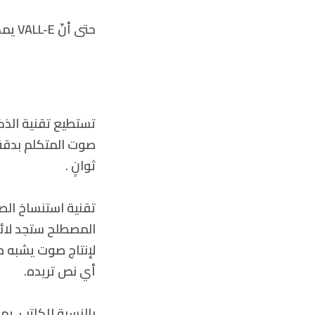
حتى أنّ VALL-E يمكنه محاكاة مشاعر المتحدث وبيئته الصوتية.
تستطيع تقنية الذ
صوت المتكلم بدقة 
ثوانٍ .
المصطلح ستجد لائح
لإنتاج صوت يشبه ص
أي نص تريده.
بالنسبة للكاتب، ي