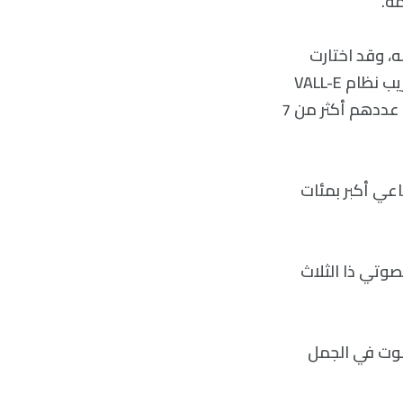
ه، وقد اختارت
مايكروسوفت استخدام مكتبة ميتا الصوتية، أو ما يسمى Meta’s LibriLight لتدريب نظام VALL-E
مع العلم أن هذه المكتبة تحوي 60 ألف ساعة كلام من متحدثين إنجليزيين يبلغ عددهم أكثر من 7
اعي أكبر بمئات
إنه يقسّم المقطع الصوتي ذا الثلاث
V التنبؤ كيف سيبدو الصوت في الجمل