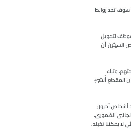
ح سوف تجد روابط
 موظف لتحويل
اص السيئين أن
خدام الناس ل VALL-E في ورقة بحثهم، وتلك
ان المقطع أُنشئ
جد أشخاص آخرون
جانبي الضموري،
لا يمكننا تخيله.