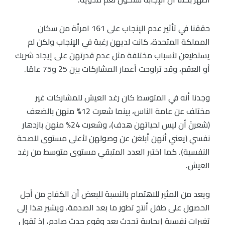
حققنا في تأثير عدم الإنجاب على 161 امرأة من سكان
المملكة المتحدة، كانت لديهن رغبة في الإنجاب ولكن لم
يستطيعن لأسباب مختلفة مثل عدم قدرتهن على إيجاد شريك
أو العقم، وقد تراوحت أعمار المشاركات بين 25 و75 عامًا.
وجدنا أنه في المتوسط كان رغد العيش للمشاركات غير
مختلف عن عامة الناس، بينما شعرت 12% منهن بالضعف
(شعرنَ أن ليس لحياتهن هدف)، وشعرت 24% منهن بازدهار
نفسي (يعني أنهن أبلغن عن وصولهن لأعلى مستوى للصحة
النفسية). كما اختبر العدد المتبقي مستوى متوسط من رغد
العيش.
ويعد من المثير للاهتمام بالنسبة للبعض أن الكفاح من أجل
الحصول على طفل أنتج تطور ما بعد الصدمة، ويشير هذا إلى
تغيرات نفسية إيجابية تحدث بعد وقوع حدث صادم، إذ تقول