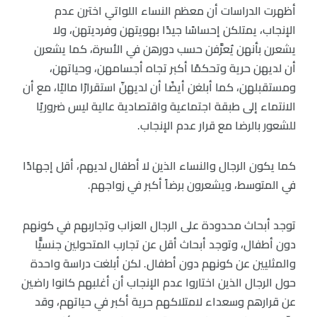
أظهرت الدراسات أن معظم النساء اللواتي اخترن عدم
الإنجاب، يمتلكن إحساسًا جيدًا بهويتهن وفرديتهن، ولا
يشعرن بأنهن يُعرَّفن حسب دورهن في الأسرة، كما يشعرن
أن لديهن حرية وتحكمًا أكبر تجاه أجسامهن، وحياتهن،
ومستقبلهن، كما أبلغن أيضًا أن لديهنّ استقرارًا ماليًا، مع أن
الانتماء إلى طبقة اجتماعية واقتصادية عالية ليس ضروريًا
للشعور بالرضا مع قرار عدم الإنجاب.
كما يكون الرجال والنساء الذين لا أطفال لديهم، أقل إجهادًا
في المتوسط، ويشعرون برضاً أكبر في زواجهم.
توجد أبحاث محدودة على الرجال العزاب وتجاربهم في كونهم
دون أطفال، وتوجد أبحاث أقل عن تجارب المتحولين جنسيًّا
والمثليين عن كونهم دون أطفال. لكن أبلغت دراسة واحدة
حول الرجال الذين اختاروا عدم الإنجاب أن أغلبهم كانوا راضين
عن قرارهم وسعداء لامتلاكهم حرية أكبر في حياتهم، وقد