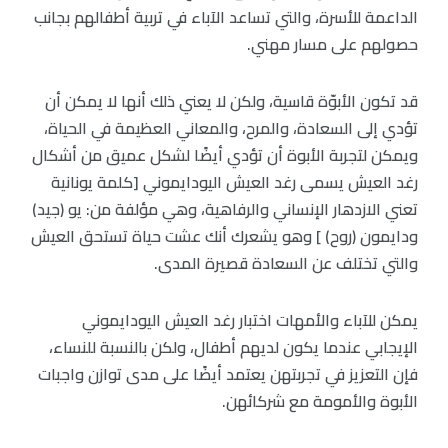
الداعمة للأسرة، والتي تساعد الآباء في تربية أطفالهم بجانب
حصولهم على مسار مهني.
قد تكون الأبوّة قاسية، ولكن لا يعني ذلك أنها لا يمكن أن
تؤدي إلى السعادة، والمرح، والمعاني العظيمة في الحياة،
ويمكن لتجربة الأبوة أن تؤدي أيضًا لشكل عميق من أشكال
رغد العيش يسمى رغد العيش اليودايموني [كلمة يونانية
تعني الازدهار الإنساني والرفاهية، وهي مؤلفة من: يو (جيد)
ودايمون (روح) ] وهو يشعرك أنك عشت حياة تستحق العيش
والتي تختلف عن السعادة قصيرة المدى.
يمكن للآباء والأمهات اختبار رغد العيش اليودايموني
الإيجابي عندما يكون لديهم أطفال، ولكن بالنسبة للنساء،
فإن التعزيز في تجربتهن يعتمد أيضًا على مدى توازن واجبات
الأبوة والأمومة مع شركائهن.