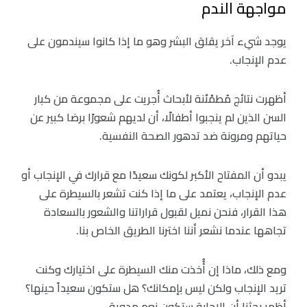
مواجهة الندم
يوجد شيء آخر يقلق البشر وهو ما إذا كانوا سيندمون على
عدم الإنجاب.
أظهرت نتائج مُطمْئنة لأبحاث أُجريت على مجموعة من كبار
السن الذين لم ينجبوا أطفالًا، أن لديهم شعورًا برضا كبير عن
حياتهم ومرونة ضد تدهور الصحة النفسية.
يبدو أن المفتاح الأكبر لكونك سعيدًا مع قرارك في الإنجاب أو
عدم الإنجاب، يعتمد على ما إذا كنت تشعر بالسيطرة على
هذا القرار، فنحن نميل لقبول قراراتنا والشعور بالسعادة
تجاهها عندما نشعر أننا اخترنا الطريق الخاص بنا.
ومع ذلك، ماذا إن أُُخذت منك السيطرة على اختيارك وكنت
تريد الإنجاب ولكن ليس بإمكانك؟ هل ستكون سعيداً حينها؟
أظهر بحثنا أن الإجابة ستكون نعم مدوية.