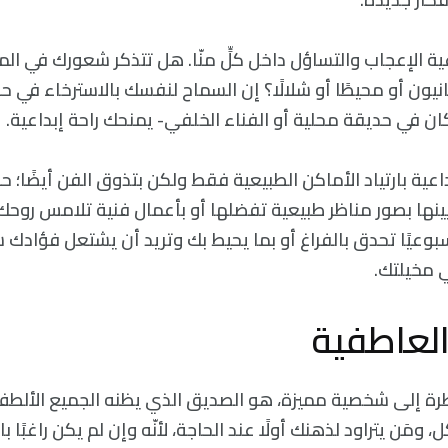
عية الإعجاب والتساؤل داخل كلٍّ منّا. هل تتذكر شعورك في المر
انيون أو محيطًا أو شلالًا؟ إن السماح لنفسك بالاسترخاء في 
ان في حديقة محلية أو الفناء الخلفي- يمنحك راحة إبداعية.
إبداعية بارتياد الأماكن الطبيعية فقط ولكن بتذوق الفن أيضًا؛
يينها بصور مناظر طبيعية تفضلها أو بأعمال فنية تلامس روحك
اعة أسبوعيًا تحدق بالفراغ أو بما يحيط بك وتريد أن يشتعل فؤادك
ي مخيلتك.
ظرة إلی شخصية مميزة، هو الصديق الذي يظنه الجميع الألطف
 ومَن يتراود لذهنك أولًا عند الحاجة، لأنّه وإن لم يكن راغبً