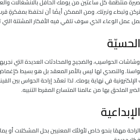
صيرة منتظمة كل ساعتين من يومك الحافل بالانشغالات والع
تركن وتبطء وتيرتك. ومن الممكن أيضًا أن تحتفظ بمفكرةٍ قر
 عمل الوعاء الذي سوف تلقي فيه الأفكار المشتتة التي تراو
وشاشات الحواسيب، والضجيج والمحادثات العديدة التي نجريه
حواسنا. والتصدي لها ليس بالأمر المعقد بل هو بسيط كإغما
الإلكترونية في نهاية يومك. لذا تعمّد إراحة الحواس بين الفين
ر الملحق بها من عالمنا المتسارع المفرط التنبيه.
الراحة مهمًا بنحو خاص لأولئك المعنيين بحل المشكلات أو ي
فكار جديدة.