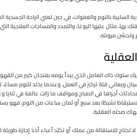
ية السلبية بالنوم والغفوات، في حين تعني الراحة الجسدية الف
ك بها، مثال عليها اليوغا، والتمدد والمساجات العلاجية التي ت
وتحسّن مرونته.
ك سلوك ذاك العامل الذي يبدأ يومه بفنجان كبير من القهوة
ان ويعاني قلة تركيز في العمل. وعندما يخلد للنوم مساءً، ت
ادثات أجراها في الصباح ومواقف ما زالت عالقة في ثنايا وعي
 الاستيقاظ نشيطًا بعد سبع أو ثمان ساعات من النوم، فهو يستي
إنهاك صحته العقلية.
 لا تحتاج للاستقالة من عملك أو تكبّد أعباء أخذ إجازة طويلة 