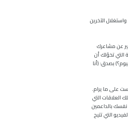
واستغلال الآخرين
بير عن مشاعرك
 التي تخوّلك أن
وم؟) بصدق: (أنا
يست علی ما يرام.
ك العلاقات التي
 نفسك بالداعمين
لفيديو التي تتيح