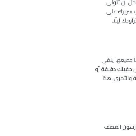
مل أن تتولی
ب سريرك علی
دك ليلًا.
ا جميعها يلقي
ض جفينك دقيقة أو
ة والأخری، هذا
مارسون العصف