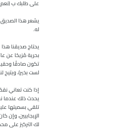
علی طلبك ب (نعم) مت
يشعر هذا الصديق ع
له.
يحتاج صديقنا هذا إ
بحرية مُزيحًا عن ع
تكون صادقًا وحقيقي
لست بخير)، ويتيح ل
إذا كنت تعاني نقصً
يحدث ذلك عندما نفش
تلقي بسميتها علين
الإيجابيين، وإن كان
لك التركيز علی محد