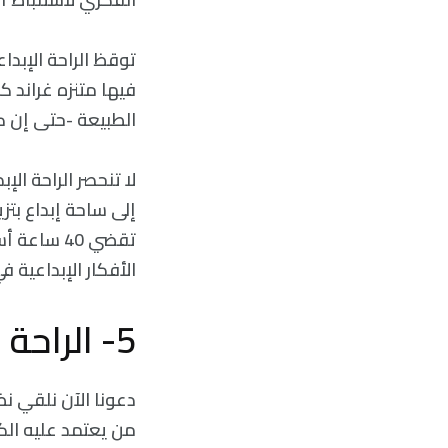
توقظ الراحة الإبدا
فيها متنزه غراند ك
الطبيعة -حتی إن ك
لا تنحصر الراحة ال
إلى ساحة إبداع بتز
تقضي 40 س
الأفكار الإبداعية ف
5- الراحة العاطفية
دعونا الآن نلقي ن
من يعتمد عليه الكل،