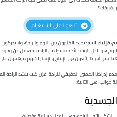
م يفارقك؟
تابعونا على التيليغرام
م، فإليك السر:
يخلط الكثيرون بين النوم والراحة، ولا يدركون 
لنوم هو الحل الوحيد لأخذ قسطٍ من الراحة، فنغفل عن وجود أ
ذا ينتج أفرادًا رائعون في الإنتاج والإنجاز لكنهم مرهقون على 
دم إدراكنا المعنى الحقيقي للراحة. فإن كنت تنشد الراحة الف
جوانب، هي التالية:
 الشكل الأول للراحة، وهي نوعان: سلبية وفعالة.