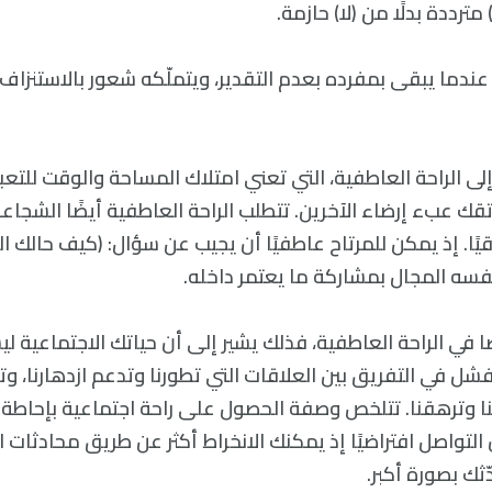
رددة بدلًا من (لا) حازمة.
ندما يبقی بمفرده بعدم التقدير، ويتملّكه شعور بالاستنزاف 
لى الراحة العاطفية، التي تعني امتلاك المساحة والوقت للتع
اتقك عبء إرضاء الآخرين. تتطلب الراحة العاطفية أيضًا الشجاعة
ًا. إذ يمكن للمرتاح عاطفيًا أن يجيب عن سؤال: (كيف حالك الي
نفسه المجال بمشاركة ما يعتمر داخله.
ا في الراحة العاطفية، فذلك يشير إلی أن حياتك الاجتماعية ل
ل في التفريق بين العلاقات التي تطورنا وتدعم ازدهارنا، وتل
ا وترهقنا. تتلخص وصفة الحصول علی راحة اجتماعية بإحاطة
 التواصل افتراضيًا إذ يمكنك الانخراط أكثر عن طريق محادثات ا
ّثك بصورة أكبر.