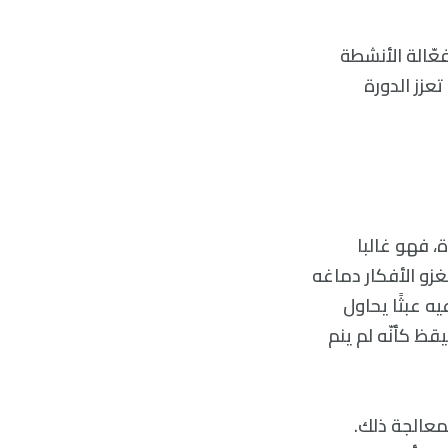
عّالة الأنشطة
عزز الدورة
، فهو غالبا
غزو الأفكار دماغه
ه عبثًا يحاول
قظ كأنّه لم ينم
لمعالجة ذلك.