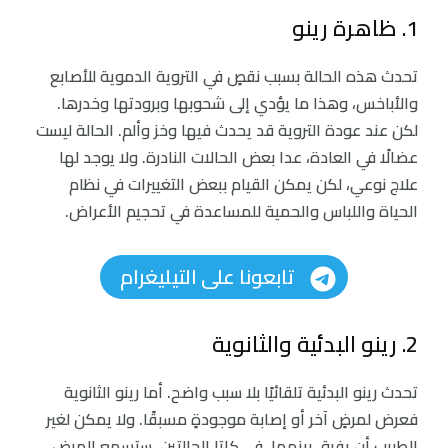
1. ظاهرة رينو
تحدث هذه الحالة بسبب نقصٍ في التروية الدموية للأصابع
والأباخس، وهذا ما يؤدي إلى شحوبها وبرودتها وخدرها.
لكن عند عودة التروية قد يحدث فيها وخز وألم. الحالة ليست
عضالًا في العادة، عدا بعض الحالات النادرة. ولا يوجد لها
علاج نوعي، لكن يمكن القيام ببعض التغييرات في نظام
الحياة واللباس والحمية للمساعدة في تحجيم الأعراض.
تابعونا على التيليغرام
2. رينو البدئية والثانوية
تحدث رينو البدئية تلقائيًا بلا سبب واضح. أما رينو الثانوية
فعرض لمرضٍ آخر أو إصابة موجودةٍ مسبقًا. ولا يمكن لغير
الطبيب أن يفرق بينهما. في كلتا الحالتين، ستسمع المرض