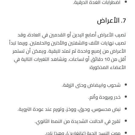
‏اضطرابات الغدة الدرقية.
7. الأعراض
تصيب الأعراض أصابع اليدين أو القدمين في العادة، وقد
تصيب نهايات الأنف والشفتين والأذنين والحلمتين. وربما تبدأ
الأعراض من إصبع واحدة ثم تمتد للبقية. ويمكن أن تستمر
أقل من 10 دقائق أو لساعات. ونشاهد التغيرات التالية في
الأعضاء المذكورة:
شحوب وابيضاض وحتى الزرقة.
‏خدر وبرودة وألم.
‏نبض محسوس، وحرق، ووخز، وتورم عند عودة التروية.
‏تقرح في الحالات الشديدة من النمط الثانوي.
‏موت النسج الحية (غانغارين)، وهذا نادر.