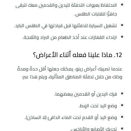
‏الاحتفاظ بعبوات التدفئة لليدين والقدمين معك لتبقى
جاهزًا لتقلبات الطقس.
‏تشغيل السيارة لتدفئتها قبل قيادتها في الطقس البارد.
‏ارتداء القفازات عند أخذ الطعام من البراد والثلاجة.
12. ماذا علينا فعله أثناء الأعراض؟
عندما تصيبك أعراض رينو، يمكنك جعلها أقل حدةً ومدةً
وذلك من خلال تدفئة المناطق المتأثرة، ويتم هذا عبر:
فرك اليدين أو القدمين ببعضهما.
‏وضع اليد تحت الإبط.
‏وضع اليد أو القدم تحت الماء الدافئ (لا الساخن).
تحريك الأصابع والأباخس.