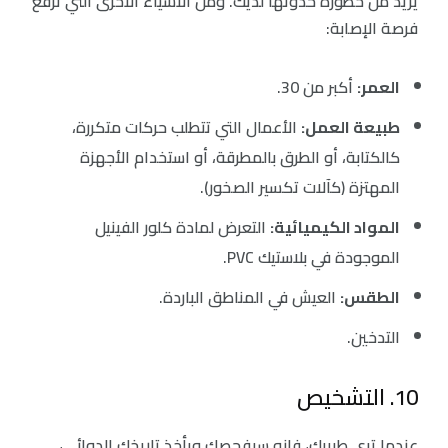
يزيد من خطورة حدوثها لديك. ومن الأشياء الأخرى التي ترفع
فرصة الإصابة:
العمر:
أكبر من 30.
طبيعة العمل:
الأعمال التي تتطلب حركات متكررة،
كالكتابة، أو الطرق بالمطرقة، أو استخدام الأجهزة
المهتزة (كآلات تكسير الصخور).
‏المواد الكيميائية:
التعرض لمادة كلور الفينيل
الموجودة في بلاستيك PVC.
الطقس:
العيش في المناطق الباردة.
‏التدخين.
10. التشخيص
عندما ترى طبيبك، فإنه سيفحصك ويأخذ تاريخك الدوائي،