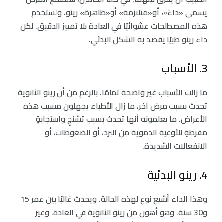
يسمى «داءَ»، أو«متلازمة» أو«ظاهرة» رينو. وتستخدم
هذه المصطلحات عشوائيًا في العادة بلا تمييز الدقيق. لكن
داء رينو طبيًا يقصد به الشكل البدئي.
3. الأسباب
ما زالت الأسباب غير واضحة تمامًا. بالرغم من أن رينو الثانوية
تحدث بسبب مرض آخر، ما زال الأطباء يجهلون مسبب هذه
الأعراض. ما يعلمونه أنها تحدث بسبب تشنجٍ واستجابةٍ
مفرطةٍ للأوعية الدموية من البرد، أو الضغوطات، أو
الانفعالات الشديدة.
4. رينو البدئية
وهذا الداء أشيع نوع لهذه الحالة. ويحدث غالبًا بين عمر 15
و30 سنة. وهو أهون من رينو الثانوية في العادة. وغير