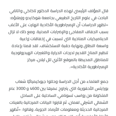
قال المؤلف الرئيسي لهذه الدراسة الدكتور تاكاكي واتانابي
الباحث في علوم التاريخ الطبيعي بجامعة هوكايدو وزملاؤه:
«تظهر الدراسات أن الإمبراطورية الأكادية انهارت على الأغلب
بسبب الجفاف المفاجئ والإضرابات المدنية. ومع ذلك لا تزال
الديناميكيات المناخية التي تسببت في إخفاقات زراعية
واسعة النطاق ونهاية حقبة الاستكشاف. لقد قمنا بإعادة
تنظيم المناخ القديم لدرجات الحرارة والتغيرات الهيدرولوجية
للمناطق المحيطة بالموقع الأثري لتل ليلان، مركز
الإمبراطورية الأكادية».
جمع العلماء من أجل الدراسة وحللوا جيوكيميائيًا شعاب
بورايتس الأحفورية التي يتراوح عمرها بين 4600 و 3000 عام
المتكونة من رواسب تسونامي الساحلية على الساحل
الشمالي الشرقي لعمان، ثم قارنوا البيانات المرجانية بالعينات
المرجانية الحديثة ومعلومات الأرصاد الجوية، وقالوا: «تُظهر