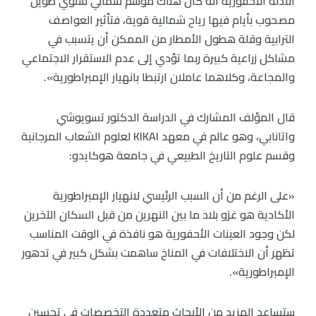
الأدلة الأحفورية أنه كان هناك موسم شمالي شتوي طويل
مصحوب بأيام فيها رياح شمالية قوية، فتأثير العواصف
الترابية وقلة هطول الأمطار من الممكن أن يتسبب في
مشاكل زراعية كبيرة ربما تؤدي إلى عدم الاستقرار الاجتماعي
والمجاعة، وكلاهما عاملان ارتبطا بانهيار الإمبراطورية».
قال المؤلف المشارك في الدراسة الدكتور تسويوشي
واتانابي، وهو عالم في معهد KIKAI لعلوم الشعاب المرجانية
وقسم علوم التاريخ الطبيعي في جامعة هوكايدو:
«على الرغم من أن السبب الرئيسي لانهيار الإمبراطورية
الأكادية هو غزو بلاد ما بين النهرين من قبل السكان الآخرين
لكن وجود العينات الأحفورية هو نافذة في الوقت المناسب
تظهر أن الاختلافات في المناخ ساهمت بشكل كبير في تدهور
الإمبراطورية».
ستساعد المزيد من الأبحاث متعددة التخصصات في تحسين