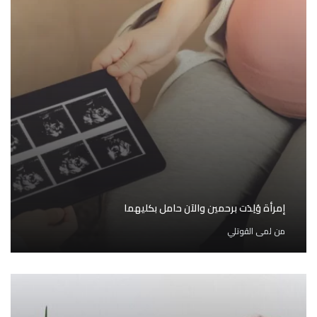
إمرأة وُلِدَت برحمين والآن حامل بكليهما
من
لمى القوتلي