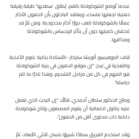
عندما تُوضع الشوكولاتة بالفم، يُطلق ‘سطحها’ طبقة رقيقة
دهنية تجعلها ملساء، ويعتقد الباحثون بأن الدهون الأكثر
عمقًا بالشوكولاتة تلعب دورًا أكثر محدودية؛ ومن ثمّ قد
تنخفض كميتها دون أن يتأثر الإحساس بالشوكولاتة
ومذاقها.
قالت البروفيسور أنويشا ساركار -الأستاذة بكلية علوم الأغذية
والتغذية في ليدز: “إن موقع الدهون في بنية الشوكولاتة
هو المهم في كل من مراحل التشحيم، وهذا نادرًا ما تتم
دراسته”.
وصرّح الدكتور سلطان أحمدي، قائلًا: “إن البحث الذي نعمل
عليه يتناول احتمالية أن يقوم المصنعون بإنتاج شوكولاتة
داكنة ذات محتوى أقل من الدهون”.
وقد استخدم الفريق سطحًا شبيهًا بلسان ثلاثي الأبعاد، تمّ