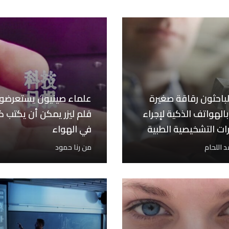
لباحثون رقاقة صغيرة
علماء صينيون يستعرضو
الهواتف الذكية لإجراء
قلم ليزر يمكن أن يكتب ك
رات التشخيصية الطبية
في الهواء
نزل
 اللحام
من
رنا حمود