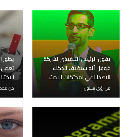
يقول الرئيس التنفيذي لشركة
يطور ا
غوغل أنه سيضيف الذكاء
تعمل ب
الاصطناعي لمحرّكات البحث
الاختبا
في الم
من
رؤى بستون
من
محمد