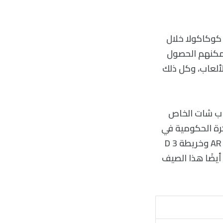
سلةً من آلات البيع AR بالشراكة مع كوكاكولا خلال
 يمكنهم الحصول
ألعاب، وكل ذلك
اب شات الخاص
والكرة الحكومية في
نيويورك، ولولابالوزا باريس. سيكون أعضاء الجمهور قادرين على استخدام بوصلة AR وخريطة 3 D
يضًا هذا الصيف