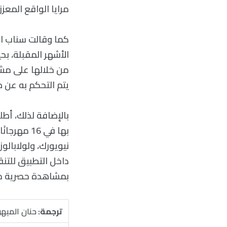
مرايا الواقع المعزز في ‘Nike’ و’Men ‘s Wearhouse’ جزءًا 
الأشهر المقبلة، بح
من خلالها على مش
يتم التحكم به عن ط
بالإضافة لذلك، أط
بها في 16
داخل التطبيق للت
بمشاهدة حصرية من خلا
ترجمة:
حنان الميه