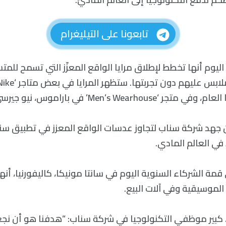
تابعونا على التيليغرام
يوم أنها تخطط لإطلاق مرايا الواقع المعزّز التي تسمح للمت
Men’s Wearho’ في باراموس، نيو جيرسي.
ا من جهد شركة سناب لتجاوز عدسات الواقع المعزز في تطبيق سن
مة الشركاء السنوية اليوم في سانتا مونيكا، كاليفورنيا، أن
كبير موظفي التكنولوجيا في شركة سناب: “هدفنا هو أن نج