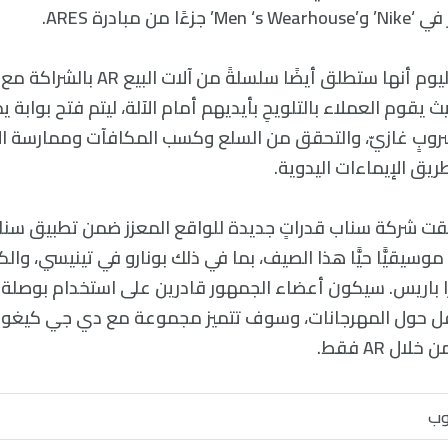
من مبادرة ARES.
كما وقالت سناب اليوم أنها ستطلق أيضًا سل
يث يقوم العملاء بالتلويحِ بأيديهم أمام الآلة، ليتم فتح بوابة
روبٍ غازيّ، والتحقق من السلع وكسب المكافآت وممارسة ال
ريق الإيماءات اليدوية.
لقت شركة سناب قدراتٍ جديدة للواقع المعزز ضمن تطبيق سن
 مهرجانًا موسيقيًّا حيًّا هذا الصيف، بما في ذلك بونارو في تينيسي، 
نقل حول المهرجانات، وسوف تتميز مجموعة مع دي جي كيغو أ
ل AR فقط.
وب