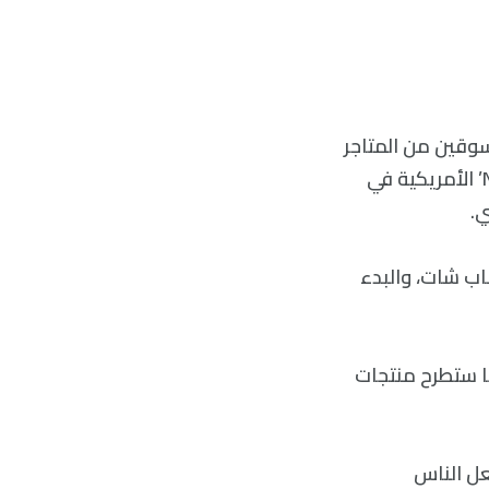
سوقين من المتاجر
برؤية كيف تبدو الملابس عليهم دون تجربتها. ستظهر المرايا في بعض متاجر ‘Nike’ الأمريكية في
اب شات، والبدء
ها ستطرح منتجات
عل الناس