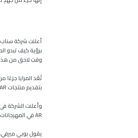
أعلنت شركة سناب ال
وقتِ لاحق من هذا العام، وفي متجر ‘use
تُعّد المرايا جزءً
بتقديم منتجات AR في العالم المادي.
وأعلنت الشركة في ق
AR في المهرجانات الموسيقية وفي آلات البيع.
يقول بوبي ميرفي، 