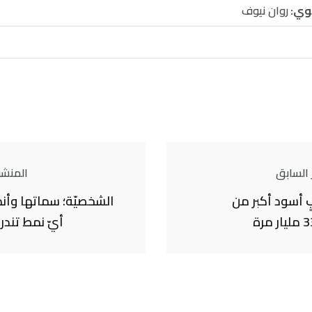
وي:
روان نيوف
 السابق
المنشور
 أسود أكبر من
الشخصيّة؛ سماتها وأن
أيّ نمط تند