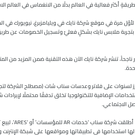
قةٍ أكثر فعالية في العالم بدلًا من الانغماس في العالم الاف
ا لأوّل مرة في موقع شركة نايك في ويليامزبرغ، نيويورك في ا
بتجربة ملابس نايك بشكلٍ فعليّ وتسجيل الخصومات عن طري
ختبار ناجحاً، تنشر شركة نايك الآن هذه التقنية ضمن المزيد من ا
حدة.
زز لسنوات على فلاتر وعدسات سناب شات (مصطلح الشركة لتج
استخدامات الإضافية للتكنولوجيا تخلق تدفقًا محتملًا لإيرادات
ل الاجتماعي.
لها استخدامها في تطبيقاتها ومواقعها على شبكة الإنترنت وم