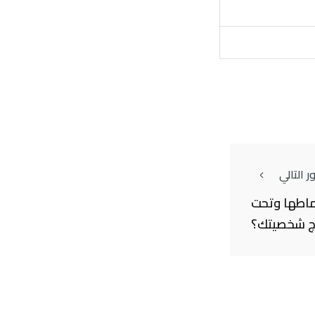
 التالي
ماطها وتحت
رج شخصيتك؟