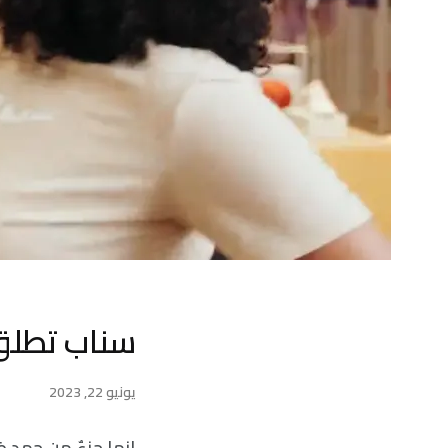
سناب تطلق م
يونيو 22, 2023
إنها جزءٌ من جهدٍ ض