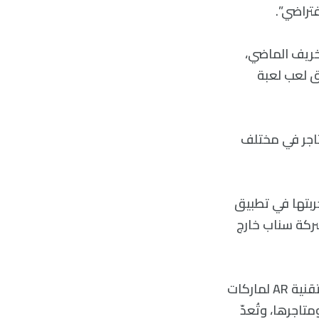
تراضي”.
لخريف الماضي،
ق لعب لعبة
لمتاجر في مختلف
ربتها في تطبيق
 شركة سناب خارج
في الشهر الماضي، أطلقت شركة سناب ‘خدمات AR للمؤسسات’ أو ‘ARES’، لبيع تقنية AR لماركات
تاجرها، وتُعدّ