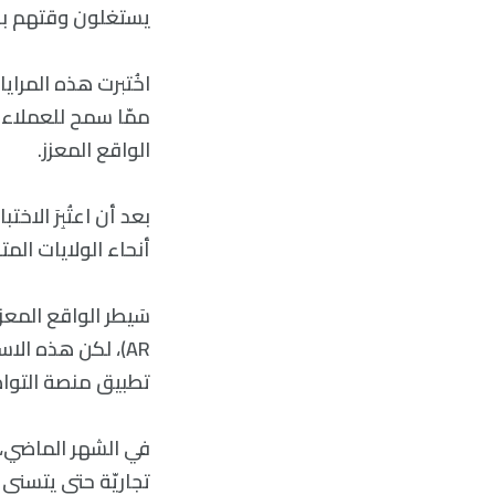
يستغلون وقتهم بطري
اخُتبرت هذه المراي
ممّا سمح للعملاء 
الواقع المعزز.
بعد أن اعتُبِرَ الا
أنحاء الولايات المت
سَيطر الواقع المع
AR)، لكن هذه ال
تطبيق منصة التواص
تجاريّة حتى يتسنى 