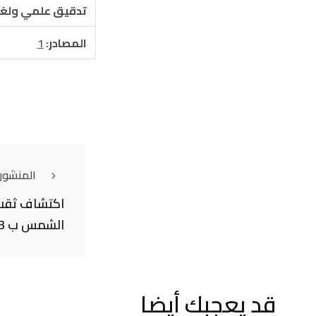
تدقيق علمي ولغ
المصادر:
1
المنشور
اكتشاف ثقبٍ
الشمس ب 33 مليار مرة
قد يعجبك أيضا