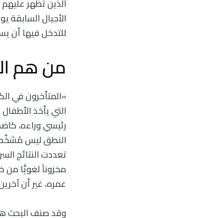
الذين تظهر عليهم 
الأجيال السابقة ي
للتدخل فيها أن يس
من هم الم
«المتأخرون في الك
التي يأخذ الأطفال ف
رئيسي وراءه، كاضطر
النطق ليس مُشخَّصا
تعددت النتائج السر
مخزوناً لغويًّا من
عمره، غير أن آخرين
وقد صنف البحث هؤ