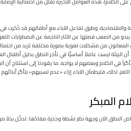
 على الكلام)، هذه العوامل الأخيرة تقلل من احتمالية الإصابة 
ية والاقتصادية، وطرق تفاعل الآباء مع أطفالهم قد ذُكرت في
دو من الصعب فصلها عن الآثار الناجمة عن الاضطرابات اللغوية
اء المعانون من مشكلات لغوية بصورة مختلفة تزيد من احتمال
 أن البيئة ليست عاملاً أساسيًّا في تأخر النطق بدليل أطفال الع
ُراً في الكلام وبعضهم لا يواجه، ما يقودنا إلى استنتاج أن ال
لغز، لذلك، فليطمئن الآباء إزاء «عدم تسببهم» بتأخُّر أبنائهم
ام المبكر
 النطق الآن وجهة نظر نشطة وحذرة مفادُها: تدخَّل بدلاً من