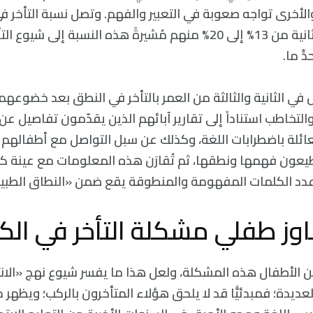
لأخرى تواجه صعوبة في التعبير والفهم. وتصل نسبة التأخر في
الأطفال في سن الثانية من 13% إلى 20% منهم مُشيرةً هذه النسبة إلى 
ٍّ ما.
فال في الثانية والثالثة من العمر بالتأخر في النطق بعد خضو
تخاطب استناداً إلى تقارير آبائهم الذين يقدّمون تفاصيل عن ا
لعائلة باضطرابات اللغة، وكذلك عن سبل التواصل مع أطفالهم و
يعون فهمها ونطقها، ثم تُقارَن هذه المعلومات مع عينة كب
 عدد الكلمات المفهومة والمنطوقة يقع ضمن «النطاق الطبي
ز طفلي مشكلة التأخر في الكل
وز نسبة 50% من الأطفال هذه المشكلة، ولعل هذا ما يفسر شيوع نهج «ال
عديدة؛ فمبدئيًّا قد لا يلحق هؤلاء المتأخرون بالركب؛ ويظه