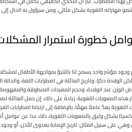
ص بهذا الاضطراب. غير أن التحدي الحقيقي يكمن في استحالة ال
نمو مهاراته اللغوية بشكل مثالي، ومن سيؤول به الحال إلى 
امل خطورة استمرار المشكلات
وجود مؤشر واحد يسمح لنا بالتنبؤ بمواجهة الأطفال لمشكل
ن الولادة ذكرًا، وتاريخ العائلة في اضطرابات اللغة، والحالة ا
اض الوزن عند الولادة، وحجم المفردات المنطوقة والمفهومة
هذه الصعوبات اللغوية، زيادةً على ذلك، إن حمل العائلة لصف
اللغوية يعدُّ عاملاً مهمًّا، بالإضافة إلى ارتباط اضطرابات الق
كسيا) بشكل وثيق بالصعوبات اللغوية، ذلك عدا عن عوامل أخر
 وهي على سبيل المثال: تاريخ الإصابة بعدوى الأذن، أو وجود ا