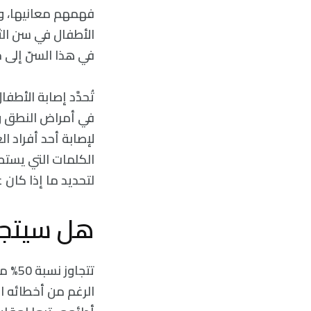
فهمهم معانيها، وا
في هذا السنّ إلى حد
تُحدَّد إصابة الأط
في أمراض النطق وال
لإصابة أحد أفراد ا
الكلمات التي يستط
لتحديد ما إذا كان
هل سيتجاو
تتجا
الرغم من أخطائه ال