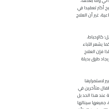
دائي وما بعدها،
 أكثر تعقيدا في
ية، غير أن العلاج
ل؛ كالإحباط،
ما يشعر الآباء
ا فإن العلاج
يجاد طرق بديلة
ر لاستمرارها
طفال متأخرين في
 عند هذا الحد بل
، جميعها سينالها