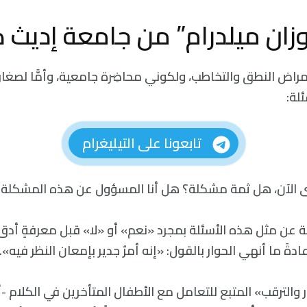
زان ميلدرام” من جامعة إديث 
اض النطق والتخاطب، ولكوني محاضِرة جامعية، وأمًّا لصغاري،
لة:
تابعونا على التيليغرام
ى الآن، هل ثمة مشكلة؟ هل أنا المسؤول عن هذه المشكلة؟
ابة عن مثل هذه الأسئلة بمجرد «نعم» أو «لا» قبل معرفةٍ أدق
دةً ما أنهي الحوار بالقول: «إنه أمرٌ جدير بإمعان النظر فيه».
 والترقب» المتبع للتعامل مع الأطفال المتأخرين في الكلام -أو