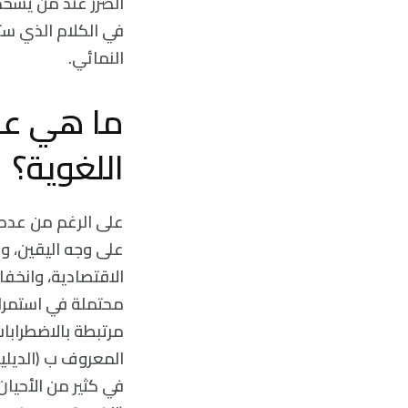
الضرر عند من يُشخّ
في الكلام الذي ست
النمائي.
ما هي عو
اللغوية؟
على الرغم من عدم 
على وجه اليقين، ولك
الاقتصادية، وانخف
محتملة في استمرار 
مرتبطة بالاضطرابات 
المعروف ب (الديلي
في كثير من الأحيان