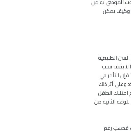
سلوب الموصى به من
رة وكيف يمكن
السن الطبيعية
ما لا يقف سبب
فإن التأخر في
؛ وعلى أثر ذلك
م امتلاك الطفل
لوغه الثانية من
ت فحسب رغم