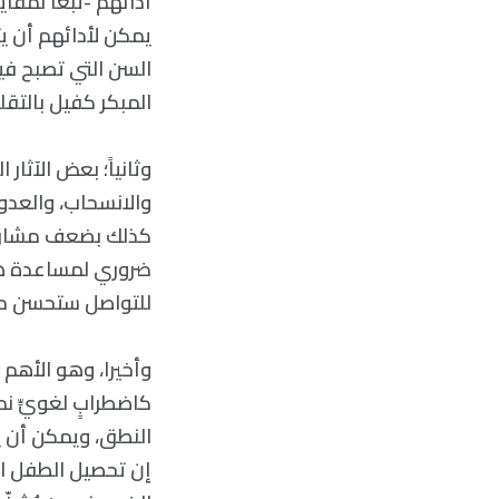
أدائهم -تبعا لمقاي
يمكن لأدائهم أن ي
السن التي تصبح فيه
المبكر كفيل بالتق
وثانياً؛ بعض الآثار
والانسحاب، والعدوان
كذلك بضعف مشاركة 
ضروري لمساعدة هؤل
للتواصل ستحسن من
وأخيرا، وهو الأهم 
كاضطرابٍ لغويٍّ ن
النطق، ويمكن أن يؤ
إن تحصيل الطفل ال