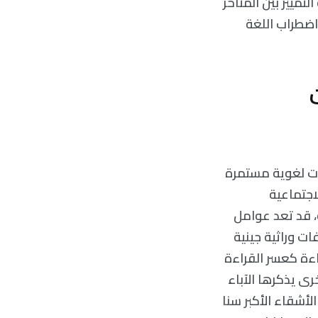
تمييز بين المتأخر
اضطراب اللغة
ات لغوية مستمرة
لاجتماعية
، قد تعد عوامل
ات وراثية جينية
راءة كعسر القراءة
ى يذكرها الآباء
لأشقاء الأكبر سنا