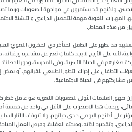
يس اللغة ومحو الأمية- في السنوات الأخيرة من التعليم الابت
تحسن، ولكنهم قد يستمرون في مواجهة الصعوبات وربما تصبح
ا المهارات اللغوية مهمة للتحصيل الدراسي والتنشئة الاجتماع
ليل من هذه المخاطر.
 السلبية قد تظهر على الطفل المتأخر ذي المخزون اللغويّ القلي
ية، لأنه على الأرجح لا يجد كلماتٍ تعبر عن مشاعره ورغباته، ك
صغارهم في الحياة الأسرية، وفي المدرسة، ودور الحضانة؛ لذ
اء الأطفال على إدراك التطور الطبيعي لأقرانهم، أو يمكن إ
 مشاركتهم في الحياة الاجتماعية.
إن ظهور العلامات الأولى للصعوبات اللغوية هو عامل خطر كبي
مائي، ويحدث هذا الاضطراب على الأقل في واحد من خمسة أ
ثر على أدائهم اليومي مدى حياتهم، ولا تتوقف الآثار السلبية
دراسي، وتقديره لذاته، وصحته العقلية، وفرص العمل المتاحة