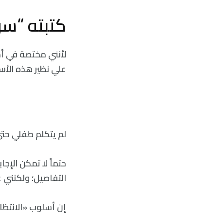
كتبته “سو
لأنني مختصة في أمر
علي نظير هذه الأسئ
لم يتكلم طفلي حت
حتماً لا تمكن الإج
التفاصيل؛ ولكنني عا
إن أسلوب «الانتظار