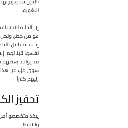
(الذين قد يدربونهم
اللغوية.
إن الحالة الاجتماع
عوامل خطر، ولكن يب
إذ قد يتفاعل الآب
نفسها لأبنائهم، إلا
قد يواجه بعضهم تأخّ
سوى جزءٍ من هذا ال
إليهم كثيراً.
تحفيز الكل
يتخذ متخصصو أمراض
والانتظار.