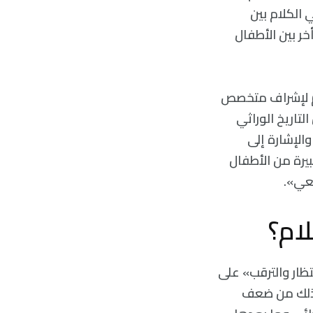
 الكلام بين
شيوع التأخر بين الأطفال
عهم لإشراف متخصص
لتاريخ الوراثي
الإشارة إلى
يرة من الأطفال
عي».
ام؟
انتظار والترقب» على
ر ذلك من ضعف