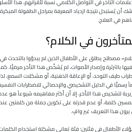
علامات التأخر في التواصل الكلامي نسبةً لأقرانهم، هذا الأ
وشك أن يُستبدل نتيجة ازدياد المعرفة بمراحل الطفولة المبك
اهم في العلاج.
تأخرون في الكلام؟
لام» مصطلح يطلق على الأطفال الذين لم يبدؤوا بالتحدث في 
يها بالثرثرة وإصدار الأصوات، لم يُشخَّص هذا التأخر مرضيًّا، ك
اب طيف التوحد، أو الإعاقة الذهنية، أو مشكلات السمع، لذا 
ً رسميًّا في الدليل التشخيصي والإحصائي للاضطرابات النفسية
يرية لتشخيص هذا التأخر، إلا أن أكثر مفاهيمه شيوعاً هو عد
 خمسين كلمة، أو عدم قدرته على تكوين جملة من كلمتين عند ب
 يرون هذا التعريف غير وافٍ.
لاء الأطفال في فئتين؛ فئة تعاني مشكلة استخدام الكلما