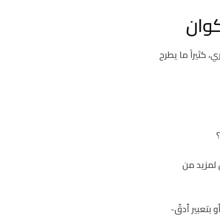
كوان
 كثيراً ما يطرح
 لمزيد من
 بتعبير أدقّ-