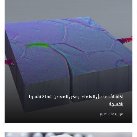
اكتشافٌ مذهلٌ للعلماء، يمكن للمعادن شفاءَ نفسها
بنفسِها!
من
ريما إبراهيم