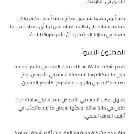
الأخرى في البالوعة”.
كما أنهم جميعًا يقدمون نصائح بديلة أفضل بكثير، ولكن
عملية الحفاظ على نظافة المياه ليس لها أي سيطرة على ما
نفعله في منازلنا الخاصّة، إذ أنّ الأمر متروكٌ لنا حقًا.
المذنبون الأسوأ
تقدم شركة Icon Water لخدمات المياه في كانبيرا نصيحة
حول ما يمكنك وما لا يمكنك غسله في الأحواض، وتمّ
تصنيف: “الدهون والزيوت والشحوم” كأفظع المذنبين.
يسهل سكب الزيوت في الأحواض بينما لا تزال ساخنة حيث
تكون في حالةٍ سائلة، ولكنّها سرعان ما تبرد وتتصلّب في
أنابيب الصرف الصحي.
وتعّ هذه مشكلة جدية وشائعة، حيث تُقدر شركة المياه في