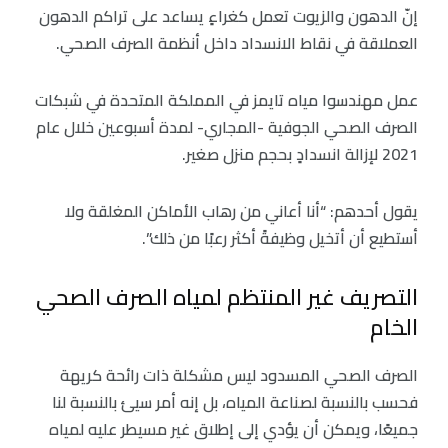
إنّ الدهون والزيوت تعمل كغراءٍ يساعد على تراكم الدهون
العملاقة في نقاط الانسداد داخل أنظمة الصرف الصحي.
عمل مهندسوا مياه تايمز في المملكة المتحدة في شبكات
الصرف الصحي الجوفية -المجاري- لمدة أسبوعين خلال عام
2021 لإزالة انسدادٍ بحجم منزل صغير.
يقول أحدهم: “أنا أعاني من رهاب الأماكن المغلقة ولا
أستطيع أن أتخيل وظيفةً أكثر رعبًا من ذلك”.
التصريف غير المنتظم لمياه الصرف الصحي
الخام
الصرف الصحي المسدود ليس مشكلة ذات رائحة كريهة
فحسب بالنسبة لصناعة المياه، بل إنه أمر سيئ بالنسبة لنا
جميعًا، ويمكن أن يؤدي إلى إطلاق غير مسيطر عليه لمياه