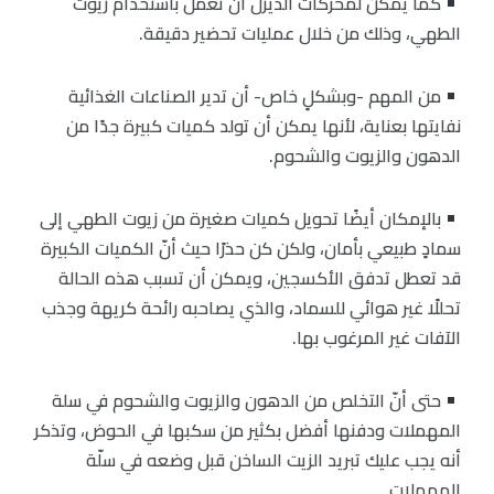
كما يمكن لمحركات الديزل أن تعمل باستخدام زيوت
الطهي، وذلك من خلال عمليات تحضير دقيقة.
من المهم -وبشكلٍ خاص- أن تدير الصناعات الغذائية
نفايتها بعناية، لأنها يمكن أن تولد كميات كبيرة جدًا من
الدهون والزيوت والشحوم.
بالإمكان أيضًا تحويل كميات صغيرة من زيوت الطهي إلى
سمادٍ طبيعي بأمان، ولكن كن حذرًا حيث أنّ الكميات الكبيرة
قد تعطل تدفق الأكسجين، ويمكن أن تسبب هذه الحالة
تحللًا غير هوائي للسماد، والذي يصاحبه رائحة كريهة وجذب
الآفات غير المرغوب بها.
حتى أنّ التخلص من الدهون والزيوت والشحوم في سلة
المهملات ودفنها أفضل بكثير من سكبها في الحوض، وتذكر
أنه يجب عليك تبريد الزيت الساخن قبل وضعه في سلّة
المهملات.