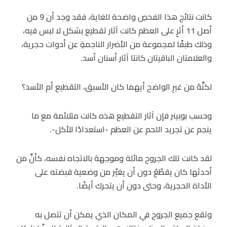
كانت نتائج هذا الفحصِ واضحة للغاية، فقد وجد أن 9 من
أصل 11 أثرٍ على العظم كانت آثار تقطيع بشكل لا لبس فيه،
وذلك طبقًا لمجموعة من الأضرار الناجمةِ عن أدوات حجرية،
والعلامتان الباقيتان كانتا آثار أسنان أسد.
لكنَّهُ من غيرِ الواضح أيهما كان الأسبق، التقطيع أم الأسد؟
وحسب بوبينر فإن آثار التقطيع هذه كانت متلائمة مع ما
ينجم عن تجريد اللحم عن العظم -استعدادًا للأكل-.
لقد كانت تلك الجروح مائلة وموجهة بالاتجاه نفسه، كأنَّ من
أحدثها كان يقطّعُ دون أن يغيّر من وضعية قبضته على
الأداة الحجرية، وحتى دون أن يتحرك أيضًا.
وتقع جميع الجروح في المكان الذي يمكن أن تتصل به