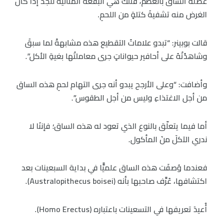
عضلة الساق بالعظم، فتلك هي البقعة المثالية للجذّ إذا كان
الغرض منه تشفيةَ كتلةٍ من اللحمِ.
قالت بوبينر: “تبدو علاماتُ التقطيع هذه مشابهةً لما سبقَ
وشاهدْتُهُ على أحافير حيواناتٍ جرى معاملتُها بغيةِ الأكل”.
وأضافت: “وعلى الأرجح يبدو أنه جرى التهام لحمِ هذه الساق
من أجل الاغتذاءِ وليس من أجل الطقوس”.
أما فيما يتعلّق بالنوع الذي تعود له هذه الساق؛ فإننَا لا
ندري الآكلَ منَ المأكول.
فعندما وُصفَت هذه الساق علميًّا في بداية السبعينات بعد
اكتشافها، عُرَّف صاحبها بأنه (Australopithecus boisei).
أُعيدَ تعريفها في التسعينات باعتباره (Homo Erectus).