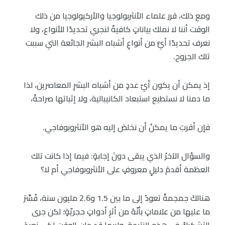
ومع ذلك، قرر علماء الأنثربولوجيا والأركيولوجيا من ذلك
الوقت أننا لا نملك بياناتٍ كافيةً لنجري تحديدًا للأنواع، ولا
نعرف تحديدًا أيٌّ من أنواعِ أشباه البشر الجائعة التي سببت
تلك الجروح.
إذ يمكن أن يكون أيّ عددٍ من أشباه البشرِ المعاصرين، لذا
ما دمنا لا نستطيع استبعاد الكانيبالية، ولا إثباتها صراحةً،
فإن أقربَ ما يمكنُ أن نخلصَ إليه هو الأنثروبوفاجي.
والسؤال الآخرُ الذي يبقى دونَ إجابةٍ: فيما إذا كانت تلك
العظمة أقدمَ دليلٍ معروفٍ على الأنثروبوفاجي أم لا؟
هنالكَ جمجمةٌ تعودُ إلى ما بين 1.5 و2.6 مليون سنة، فُسِّرَ
ما عليها من علاماتٍ بأنّهُ من أثرِ أدواتٍ حجريّةٍ؛ لكن جرى