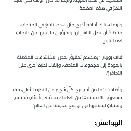
التشكيكُ في هذه النتيجة، ولربما قد حان الوقت لكي نعيدَ
النظرَ في هذه العظمة.
ولربّما هنالك أحافير أخرى مثل هذه، تقبعُ في المتاحفِ،
منتظرةَ أن يصلَ الناسُ لها ويقرَؤُون ما عليها من علاماتٍ
لغة التاريخ.
قالت بوبينر: “يمكنكم تحقيقُ بعض الاكتشافات المذهلة
بالعودة إلى مجموعات المتحف، وإلقاء نظرة أخرى على
الأحافير”.
وأضافت: “ما من أحدٍ يرى كلَّ شيءٍ من النظرة الأولى، فقد
يستغرقُ ذلك مجتمعًا من العلماء محمّلينَ بأسئلةٍ مختلفةٍ
وتقنياتٍ ليستمروا في توسيع معرفتنا عن العالم”.
الهوامش: