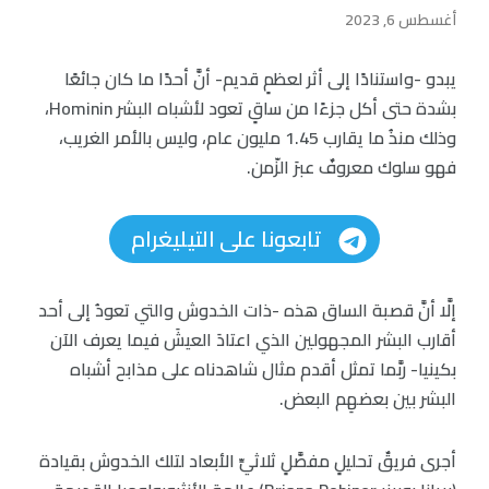
أغسطس 6, 2023
يبدو -واستنادًا إلى أثر لعظمٍ قديم- أنَّ أحدًا ما كان جائعًا
بشدة حتى أكل جزءًا من ساقٍ تعود لأشباه البشر Hominin،
وذلك منذُ ما يقارب 1.45 مليون عام، وليس بالأمر الغريب،
فهو سلوك معروفٌ عبرَ الزّمن.
تابعونا على التيليغرام
إلَّا أنَّ قصبة الساق هذه -ذات الخدوش والتي تعودُ إلى أحد
أقارب البشر المجهولين الذي اعتادَ العيشَ فيما يعرف الآن
بكينيا- ربَّما تمثل أقدم مثال شاهدناه على مذابح أشباه
البشر بين بعضهِم البعض.
أجرى فريقٌ تحليلٍ مفصَّلٍ ثلاثيِّ الأبعاد لتلك الخدوش بقيادة