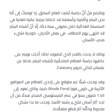
وبالرغم منْ أنَّ دراسة نُشرت العام السابق، إذ توصلتْ إلى أننا
نحن البشر وأقاربنا وأسلافنا قد احتللنا مرتبة عالية للغاية في
السلسلة الغذائية خلال مليوني سنة خلتَا، إلّا أنّ أشباه البشر
قد انتهى بهم المطاف -في بعض الأحيان- كوجبة لشيء
مدبب الأسنان.
وذلك لا يحدث بالقدر الذي تتصوره، لذلك أخذت بوبينر على
عاتقها دراسةَ العظام المتحفّرة لأشباه البشر، باحثة عن
علاماتٍ لآكلي لحوم Canivary.
وقد وجدت شيئًا غير متوقعٍ على إحدى العظام من المواقع
الأثرية في كوبي فورا (Koobi Fora) كينيا، والتي تعود إلى
1.45 مليون سنةٍ في عصر البليستوسين المبكر، فبدلًا من أن
تجد آثار أسنان لشيءٍ يشبه الأسدَ، وجدت ما بدا بشكل
ملحوظ وكأنَّه آثار قطع متعمَّدة.