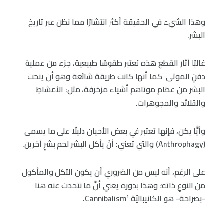
وهذا الشيء في الحقيقة أكثر انتشارًا مما نظن عبر تاريخ
البشر.
غالبًا آثار القطع هذه تعتبر طقوسًا طبيعية، جزء من عملية
دفنِ الموتى، كما أنها كانت طريقة شائعة وهو أن ينحت
البشر من عظام موتاهم أشياء مزخرفة، مثل: الأمشاطِ
والقلائد والمجوهرات.
وأيًّا يكن، فإنها تعتبر في بعض الأحيان دليلًا على ما يسمى
(Anthrophagy) والتي تعني: أنْ يأكل البشر لحم بشرٍ آخرين.
على الرغم، أنه ليس من الضروري أن يكون الآكل والمأكول
من النوعِ ذاته؛ وهذا بدوره يعني أنَّ ما نتحدث عنه هنا
-بصراحة- هو الكانيباليّة Cannibalism¹.