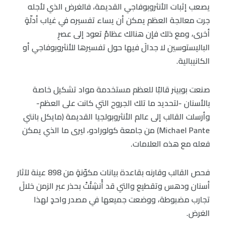
يصعب إثبات الأنثروبوفاجي القديمة، فالغرض الذي لأجله
جرت معالجة العظم يمكن أن يساء تفسيره في غياب أدلّةٍ
أخرى، ومع ذلك فإن هنالك عظامٌ تعود إلى عصرِ
الباليستوسين لا جدالَ فيها حول تفسيرها للأنثروبوفاجي أو
الكانيبالية.
صنعت بوبينر قالبًا للعظم مستخدمة مواد تشكيل خاصة
بالأسنان -لتحديد ما تلك الجروح التي كانت على العظم-
وأرسلت القالب إلى عالم الأنثروبولجيا القديمة (مايكل بانتي
Michael Pante) من جامعة كولورادو، ليرى ما الذي يمكن
فعله مع هذه العلامات.
فحص القالب وقارنه بقاعدة بيانات مكوّنةٍ من 898 عينة لآثار
أسنان ودهس وتقطيع والتي قد أُنشِئَتْ بحذر عبر الزمن خلالَ
تجارب مضبوطة، ووضعت جميعها في مصدر واحدٍ لهذا
الغرض.