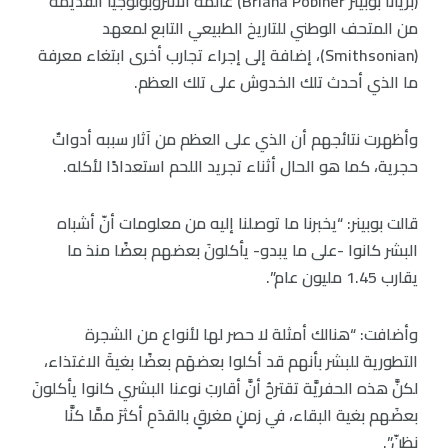
(بريانا بوبينر Briana Pobiner) عالمة الأنثروبولوجيا القديمة
من المتحف الوطني للتاريخ الطبيعي التابع لمعهد
(Smithsonian)، إضافة إلى إجراء تجارب أخرى ابتغاء معرفة
ما الذي أحدث تلك الخدوش على تلك العظم.
وأظهرت نتائجهم أن الذي على العظم من آثار سببه أدواتٌ
حجرية، كما هو الحال أثناء تجريد اللحم استعدادًا لأكله.
قالت بوبينر: “يخبرنا ما توصلنا إليه من معلومات أنّ أشباه
البشر كانوا -على ما يبدو- يأكلونَ بعضهم بعضًا منذ ما
يقارب 1.45 مليون عام”.
وأضافت: “هنالك أمثلة لا حصر لها لأنواع من الشجرة
التطورية للبشر بأنهم قد أكلوا بعضهَم بعضًا بغيةَ الاغتذاء،
لكنَّ هذه الحفريَّة تقترحُ أنَّ أقاربَ نوعنا البشري كانوا يأكلونَ
بعضَهم بغية البقاء، في زمنٍ مغرقٍ بالقدَمِ أكثرَ ممَّا كنَّا
نظنّ”.