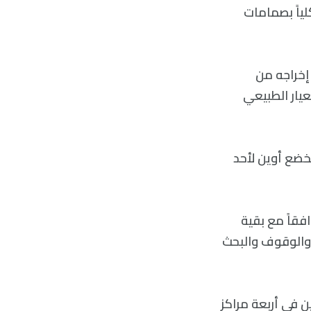
لياً بصمامات
ين في عملية استمرت 8 ساعات. تم إخراجه من
 العيار الطبيعي
القلب لعاملان لإدارة مشاكل الرفض.” قال توريك ل CNN “ويخضع أوين لأحد
توافقاً مع بقية
 والوقوف والبحث
ها أوين في أربعة مراكز