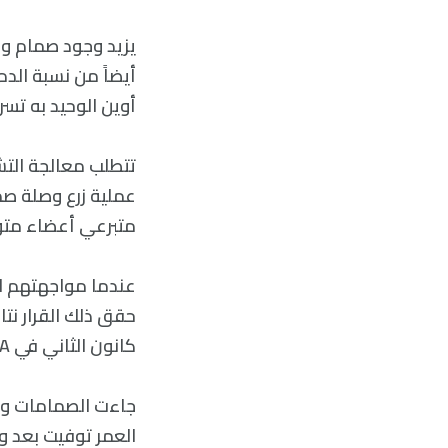
يزيد وجود صمام وا
أيضاً من نسبة الد
أوين الوحيد به تسر
تتطلب معالجة التشو
عملية زرع وصلة صم
متبرعي أعضاء متوفي
عندما مواجهتهم للخيا
حقق ذلك القرار نتا
كانون الثاني في JAMA.
جاءت الصمامات وال
العمر توفيت بعد وق