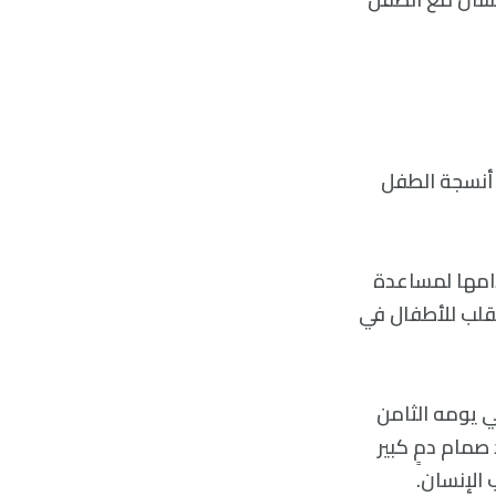
، والآن، ما زالت تظهر أنسجة الطفل
دامها لمساعدة
لقلب للأطفال في
ة في ربيع عام 2022، عندما كان في يومه الثامن
صمام دمٍ كبير
الإنسان.