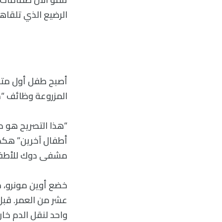
الرضيع الذي تلقاه
المزروعة وظائف “م
“هذا التصريح هو د
أطفال آخرين” هكذا
مشفى دوك للأطفال 
عشر من العمر. قبل
واحد لنقل الدم خا