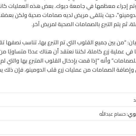
وتم إجراء معظمها في جامعة ديوك. بعض هذه العمليات كان
الدومينو”، حيث يتلقى مريض لديه صمامات صحية ولكن بعضل
ة، ثم يتم التبرع بالصمامات الصحية لمريض آخر.
ن: “من بين جميع القلوب التي تم التبرع بها، تناسب نصفها تقريب
 في عملية زرع كاملة، لكننا نعتقد أن هناك عددًا متساويًا من
صمامات” وأنه “إذا قمت بإدخال القلوب المتبرع بها والتي لم
وإضافة الصمامات من عمليات زرع قلب الدومينو، فإن ذلك 
د
وي:
حسام عبدالله