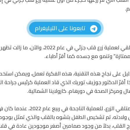
م.
تابعونا على التيليغرام
أصبح طفل أول متلقي لعملية زرع قلب جزئي في عام 2022
متازة” وتنمو مع جسده كما أقرّ أطباء.
ليل على نجاح هذه التقنية، هذه الفكرة تعمل، ويمكن استخ
 أقرّ الدكتور جوزيف توريك الذي قاد العملية كرئيس جراحة ا
ومركز الصحة في دورهام، كارولاينا الشمالية.
خضع أوين مونرو، متلقي الزرع، للعملية الناجح
 ولادته، تم تشخيص الطفل بتشوه بالقلب والذي تمثل بوجود 
رج القلب، بدلاً من وجود صمامين أصغر موجودين عادة في قلب 