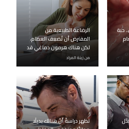
.. حبة
الرضاعة الطبيعية من
ام
المفترض أن تُضعِف العظام،
لكن هناك هرمون دماغي قد
يحميها
من
زينة المراد
دّل
تظهر دراسةٌ أنّ هنالك بديلًا