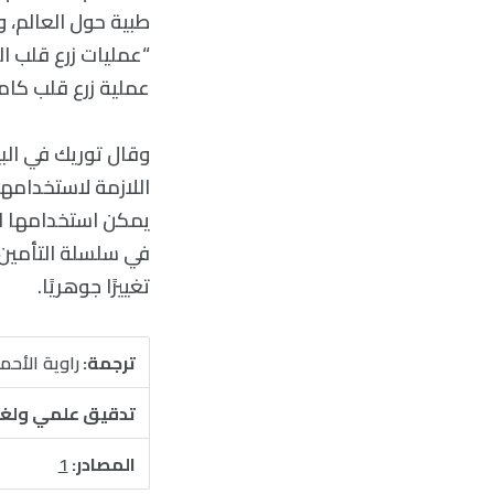
طبية حول العالم، 
“عمليات زرع قلب 
عملية زرع قلب كامل
وقال توريك في البيا
اللازمة لاستخدامها
يمكن استخدامها لل
في سلسلة التأمين 
تغييرًا جوهريًا.
ترجمة:
راوية الأحم
تدقيق علمي ولغ
المصادر:
1