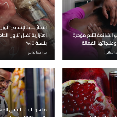
ابتكارٌ جديدٌ لإنقاص الوزن
ب الشائعة لآلام مؤخرة
اهتزازية تقلل تناول الطع
وعلاجاتها الفعالة
بنسبة 40%
 العاني
من
صبا غانم
ما هو الزيت النباتي المُع