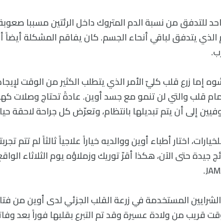
حد للتدفق من نسبة الدم المتروك داخل الرئتين مسببا صعوبة
م الذي يتدفق لباقي أنحاء الجسم. كان يفاقم المشكلة أيضاً
ب.
ه إما زرع قلب كليّ الأمر الذي يتطلب الكثير من الوقت لإيجاد
ام قلب والتي لن تنمو مع جسد أوين. عادةً تحتاج وصلات كه
ين إلى أن يتم تبديلها بانتظام، وتعرّض كل جراحة لاحقة حياة
رات، اختار أطباء أوين ووالديه خياراً علاجياً ثالثاً لم تتم تجربته
ئج جيدة حتى الآن، هكذا أقرّ توريك وزملاؤه يوم الثلاثاء الواق
شرايين المستخدمة في زرعة القلب الجزئي لدى أوين من فتا
ت قريب من ولادة عسيرة وقد تم التبرع بقلبها فوراً بعد وفات