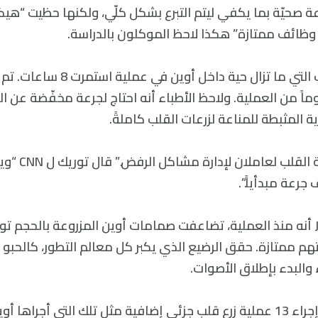
ة صحيّة بما يكفي ليتم التبرع بشكل كلّي، ولكنها حظيت “هيك
ظائف ممتازة” هكذا لاحظ الموكلون بالدراسة.
تم زرع أنسجة القلب التي ما تزال حية داخل أو
شفى بعد 30 يوماً من العملية. ولاحظ الأطباء أنه احتاج لجرعة مخفّضة عن
 المثبطة للمناعة لزرعات القلب كاملةً.
“يخضع مرضى زراعة 
رعة مبدأياً.”.
أقر الأطباء ل JAMA أنه منذ العملية، تضاعفت صمامات أوين المزروعة بالحجم 
هم ممتازة. حقق الرضيع الذي يكبر كل معالم التطور، كالحبو
 والبدء بإطلاق الأصوات.
منذ عام 2022، تم إجراء 13 عملية زرع قلب جزئي إضافية مثل تلك التي أجرا