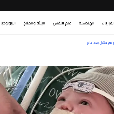
لفيزياء
الهندسىة
علم النفس
البيئة والمناخ
البيولوجيا
و مع طفل بعد عام