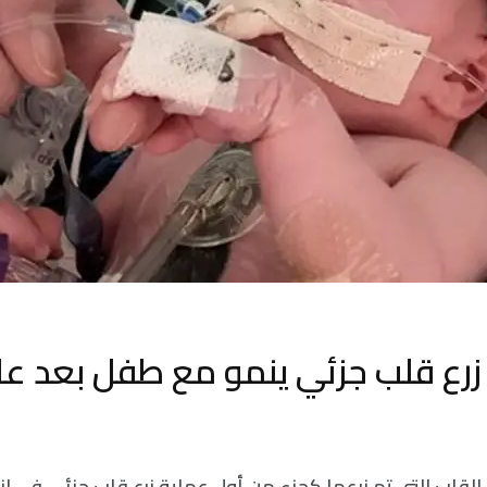
زرع قلب جزئي ينمو مع طفل بعد عا
القلب التي تم زرعها كجزء من أول عملية زرع قلب جزئي في 