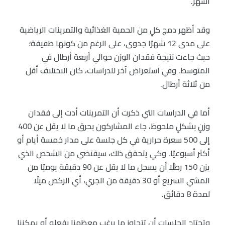
أشهر.
وقد أظهر دمج كلٍ من الحمية الغذائية والتمرينات الرياضية
على مدى 12 شهرًا جدوى، على الرغم من كونها طفيفة؛
حيث جاءت نتيجة فقدان الوزن حوالي أربعة أرطال في
المتوسط. وفي استعراض آخر للدراسات، كان الاختلاف أقل
من ثلاثة أرطال.
أما في الدراسات التي ذكرت أن التمرينات أدت إلى فقدان
وزنٍ بشكلٍ ملحوظ، جاء المشاركون بحرق ما لا يقل عن 400
إلى 500 سعرة حرارية في كل جلسة على مدار خمسة أيام أو
أكثر أسبوعيًا. وكي يتحقق ذلك، سيقتضي من الشخص الذي
يزن 150 رطلًا أن يسجل ما لا يقل عن 90 دقيقة يوميًا من
المشي السريع أو 30 دقيقة من الجري، أي الركض ميلًا
لمدة 8 دقائق.
وتحتاج الجلسات أن تتجاوز ما يرغب معظمنا بفعله أو يمكننا