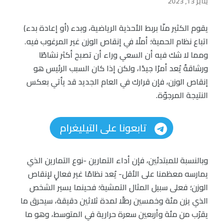
يناير 13, 2023
يقوم الكثير منّا بربط الأحذية الرياضية، وبدء (أو إعادة بدء)
اتباع نظام الحمية؛ أملًا في إنقاص الوزن غير المرغوب فيه.
ومما لا شك فيه أن السعي وراء أن تصبح أكثر نشاطًا
ورشاقةً يُعد أمرًا جيدًا، ولكن إذا كان السبب الرئيس هو
إنقاص الوزن، فإن قرارك في العام الجديد قد يأتي بعكس
النتيجة المرجوّة.
تابعونا على التيليغرام
وبالنسبة للمبتدئين، فإن أداء التمارين -نوع التمارين الذي
يمارسه معظمنا على الأقل- يُعد نظامًا غير فعالٍ لإنقاص
الوزن؛ فعلى سبيل المثال التمشية؛ فحينما يسير الشخص
الذي يزن مئة وخمسين رطلًا لمدة ثلاثين دقيقة، سيحرق ما
يقرُب من مئة وأربعين سعرة حرارية في المتوسط، وهو ما