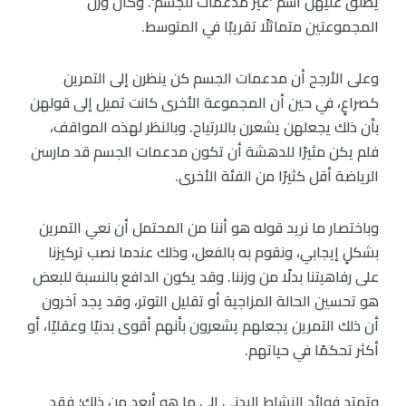
يُطلق عليهن اسم ‘غير مدعمات للجسم’. وكان وزن
المجموعتين متماثلًا تقريبًا في المتوسط.
وعلى الأرجح أن مدعمات الجسم كن ينظرن إلى التمرين
كصراعٍ، في حين أن المجموعة الأخرى كانت تميل إلى قولهن
بأن ذلك يجعلهن يشعرن بالارتياح. وبالنظر لهذه المواقف،
فلم يكن مثيرًا للدهشة أن تكون مدعمات الجسم قد مارسن
الرياضة أقل كثيرًا من الفئة الأخرى.
وباختصار ما نريد قوله هو أننا من المحتمل أن نعي التمرين
بشكلٍ إيجابي، ونقوم به بالفعل، وذلك عندما نصب تركيزنا
على رفاهيتنا بدلًا من وزننا. وقد يكون الدافع بالنسبة للبعض
هو تحسين الحالة المزاجية أو تقليل التوتر، وقد يجد آخرون
أن ذلك التمرين يجعلهم يشعرون بأنهم أقوى بدنيًا وعقليًا، أو
أكثر تحكمًا في حياتهم.
وتمتد فوائد النشاط البدني إلى ما هو أبعد من ذلك؛ فقد