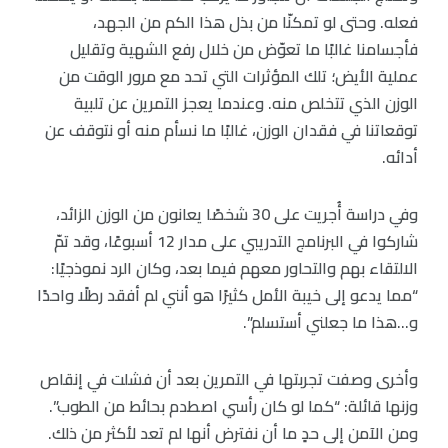
فعله. وحتى لو تمكنّا من بذل هذا الكم من الجهد،
فأجسامنا غالبًا ما تعوّض من خلال رفع الشهية وتقليل
عملية الأيض؛ تلك المؤثرات التي تحد مع مرور الوقت من
الوزن الذي تتخلص منه. وعندما يعجز التمرين عن تلبية
توقعاتنا في فقدان الوزن، غالبًا ما نسأم منه أو نتوقف عن
أدائه.
وفي دراسة أُجريت على 30 شخصًا يعانون من الوزن الزائد،
شاركوا في البرنامج التدريبي على مدار 12 أسبوعًا، وقد تمّ
الالتقاء بهم والتحاور معهم فيما بعد، وكان الرد نموذجيًا:
“مما يدعو إلى خيبة الأمل كثيرًا هو أنني لم أفقد رطلًا واحدًا
و…هذا ما جعلني أستسلم”.
وأخرى وصفت تجربتها في التمرين بعد أن فشلت في إنقاص
وزنها قائلة: “كما لو كان رأسي اصطدم بحائط من الطوب”.
ومن الآمن إلى حدٍ ما أن نفترض أنها لم تعد لأكثر من ذلك.