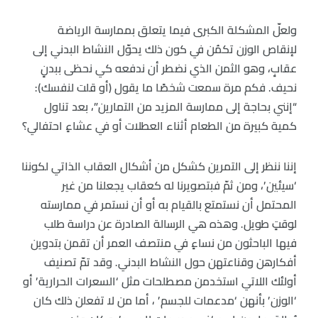
ولعلّ المشكلة الكبرى فيما يتعلق بممارسة الرياضة
لإنقاص الوزن تكمُن في كون ذلك يحوّل النشاط البدني إلى
عقابٍ، وهو الثمن الذي نضطر أن ندفعه كي نحظى ببدنٍ
نحيف. فكم مرة سمعت شخصًا ما يقول (أو قلت لنفسك):
“إنني بحاجة إلى ممارسة المزيد من التمارين”، بعد تناول
كمية كبيرة من الطعام أثناء العطلات أو في عشاءٍ احتفالي؟
إننا ننظر إلى التمرين كشكل من أشكال العقاب الذاتي لكوننا
‘سيئين’، ومن ثمّ فبتصويرنا له كعقاب يجعلنا من غير
المحتمل أن نستمتع بالقيام به أو أن نستمر في ممارسته
لوقتٍ طويل. وهذه هي الرسالة الصادرة عن دراسة طلب
فيها الباحثون من نساءٍ في منتصف العمر أن تقمن بتدوين
أفكارهن وقناعتهن حول النشاط البدني. وقد تمّ تصنيف
أولئك اللاتي استخدمن مصطلحات مثل ‘السعرات الحرارية’ أو
‘الوزن’ بأنهن ‘مدعمات للجسم’ ، أما من لا تفعلن ذلك كان