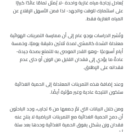
يُعادل زجاجة مياه غازية واحدة -لا يُمثل تمامًا عائدًا كبيرًا
على استثمارك للوقت والجهد- لذا فمن الأسهل الإقلاع عن
المياه الغازية فقط.
وتُشير الدراسات بوجهٍ عام إلى أن ممارسة التمرينات الهوائية
معتدلة الشدة كالمشي لمدة ثلاثين دقيقة يوميًا، وخمسة
أيام أسبوعيًا -وهو القدر الموصى به للتمتع بصحة جيدة-
عادةً ما يؤدي إلى فقدان القليل من الوزن أو حتى عدم
فقدانه على الإطلاق.
وعند إضافة هذه التمرينات المعتدلة إلى الحمية الغذائية
ستكون النتيجة عادية وغير مؤثرة أيضًا.
ومن خلال البيانات التي تمّ جمعها من 6 تجارب، وجد الباحثون
أن دمج الحمية الغذائية مع التمرينات الرياضية لا ينتج عنه
فقدان وزن بشكل يفوق الحمية الغذائية وحدها بعد ستة