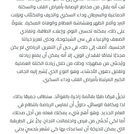
ثبت أنه يقلل من مخاطر الإصابة بأمراض القلب والسكتة
الدماغية والسرطان وداء السكري والخرف والاكتئاب ونزلات
البرد وآلام الظهر وهشاشة العظام والوفاة المبكرة. علاوةً
على ذلك، يمكنه تحسين النوم، وإعلاء الطاقة، وتفادي
الضعف والإعياء في سن الشيخوخة، وحتى تعزيز حياتنا
الجنسية. أضف إلى ذلك، في حين أن التمرين الرياضي لم يكن
مجديًا تمامًا لفقدان الوزن، إلا أنه يمكن أن يمنع زيادته
ويُحسّن من مظهرك؛ وذلك من خلال زيادة الكتلة العضلية
وتقليل دهون الأحشاء، وهو النوع الذي يُشير إليه الجانب
الكبير المرتبط بأمراض القلب وداء السكري.
تخيلْ قرصًا طبيًا بقائمة زاخرة بالفوائد. سنطالب جميعًا بذلك.
لذا وبكافة الوسائل، حاولْ أن تمارس الرياضة بانتظام في
العام الجديد. وهو أهم شيء يمكنك فعله من أجل صحتك.
أما لكي تُحسّن من فرص واحتمالات النجاح، ركزْ على الطريقة
التي يمكن للحركة أن تساعدك بها كي تشعر بتحسنٍ بدني