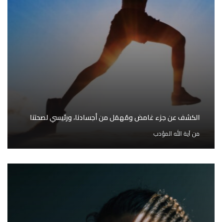
الكشف عن جزء غامض ومُهمَل من أجسادنا، ورئيسي لصحتنا
من
آية الله المؤدب