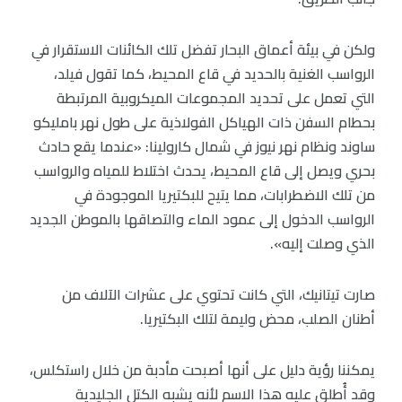
ولكن في بيئة أعماق البحار تفضل تلك الكائنات الاستقرار في
الرواسب الغنية بالحديد في قاع المحيط، كما تقول فيلد،
التي تعمل على تحديد المجموعات الميكروبية المرتبطة
بحطام السفن ذات الهياكل الفولاذية على طول نهر بامليكو
ساوند ونظام نهر نيوز في شمال كارولينا: «عندما يقع حادث
بحري ويصل إلى قاع المحيط، يحدث اختلاط للمياه والرواسب
من تلك الاضطرابات، مما يتيح للبكتيريا الموجودة في
الرواسب الدخول إلى عمود الماء والتصاقها بالموطن الجديد
الذي وصلت إليه».
صارت تيتانيك، التي كانت تحتوي على عشرات الآلاف من
أطنان الصلب، محض وليمة لتلك البكتيريا.
يمكننا رؤية دليل على أنها أصبحت مأدبة من خلال راستكلس،
وقد أُطلق عليه هذا الاسم لأنه يشبه الكتل الجليدية