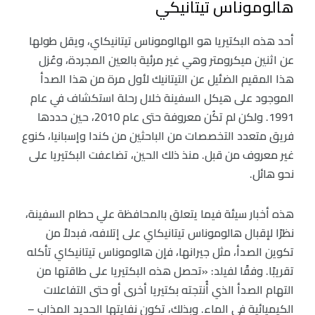
هالوموناس تيتانيكي
أحد هذه البكتيريا هو الهالوموناس تيتانيكاي، ويقل طولها
عن اثنين ميكرومتر وهي غير مرئية بالعين المجردة، وعُزل
هذا المقيم الضئيل عن التيتانيك لأول مرة من هذا الصدأ
الموجود على هيكل السفينة خلال رحلة استكشاف في عام
1991. ولكن لم تكُن معروفة حتى عام 2010، حين حددها
فريق متعدد التخصصات من الباحثين من كندا وإسبانيا، كنوع
غير معروف من قبل. منذ ذلك الحين، تضاعفت البكتيريا على
نحو هائل.
هذه أخبار سيئة فيما يتعلق بالمحافظة علي حطام السفينة،
نظرًا لإقبال هالوموناس تيتانيكاي على إتلافه، فبدلاً من
تكوين الصدأ، مثل جيرانها، فإن هالوموناس تيتانيكاي تأكله
تقريبًا. وفقًا لفيلد: «تحصل هذه البكتيريا على طاقتها من
التهام الصدأ الذي أُنتجته بكتيريا أخرى أو حتى التفاعلات
الكيميائية في الماء. وبذلك، تكون نفايتها الحديد المذاب –