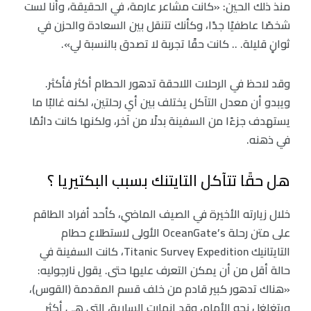
منذ ذلك الحين: «كانت مشاعر عارمة، في الحقيقة، وأنا لست
شخصًا عاطفيًا جدًا، وكأنك تتنقل بين السعادة والحزن في
ثوانٍ قليلة. .. كانت حقًا تجربة لا تصدق بالنسبة لي».
وقد لاحظ في الرحلات اللاحقة تدهور الحطام أكثر فأكثر.
ويبدو أن معدل التآكل يختلف بين أي رحلتين، لكنه غالبًا ما
يستهدف جزءًا من السفينة بدلًا من آخر، ولكنها كانت دائمًا
في ذهنه.
هل حقًا تتآكل التايتنك بسبب البكتيريا ؟
خلال زيارته الأخيرة في الصيف الماضي، كأحد أفراد الطاقم
على متن رحلة OceanGate’s الأولى لاستطلاع حطام
التايتانيك Titanic Survey Expedition، كانت السفينة في
حالة أقل من أن يمكن التعرف عليها حتى. يقول نارجوليه:
«هناك تدهور كبير قادم من خلف قسم المقدمة (القوس)،
ويتغلغل نحو الأمام، وقد انهارت السارية، التي هي أكثر