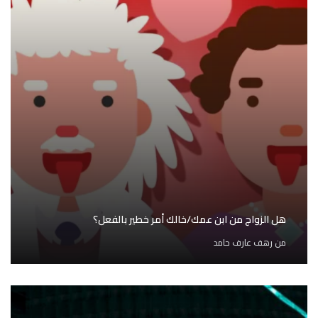
هل الزواج من ابن عمك/خالك أمر خطير بالفعل؟
من
رهف عارف حامد