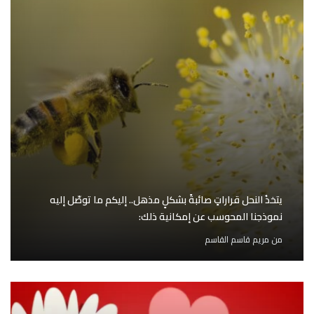
يتخذُ النحل قراراتٍ صائبةً بشكلٍ مذهل.. إليكم ما توصّل إليه
نموذجنا المحوسب عن إمكانية ذلك:
من
مريم قاسم القاسم