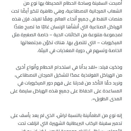
أصبحت السفينة وساحة الحطام المحيطة بها نوع من
الشعاب المرجانية الاصطناعية، وهي ظاهرة تتكرر أيضًا تحت
منصات النفط في جميع أنحاء العالم. وفقًا لفيلد، فإن هذه
الهياكل الصناعية التي أنشأها الإنسان غالبًا ما تصبح ملاذًا
لمجموعة متنوعة من الكائنات الحية – خاصة الصغيرة مثل
الميكروبات – التي تلتصق بها. هناك تكوّن مجتمعاتها
الخاصة وتسهم في دورة المغذيات في البيئة.
وذكرت فيلد: «لقد بدأنا في استخدام الحطام وأنواع أخرى
من الهياكل الفولاذية عمدًا لتشكيل المرجان الاصطناعي،
ونريد حقًا التأكد من قدرتنا على فهم دور الميكروبات في
المساعدة على الحفاظ على جميع هذه الهياكل سليمة على
المدى الطويل».
إنه نوع من الطمأنينة بالنسبة لراش، الذي لم يعد يأسف على
تدمير سفينة الركاب البريطانية الشهيرة التي انزلقت تحت
الأمواج: «ستظل تيتانيك موجودة لقرون، لكن لن يمكن