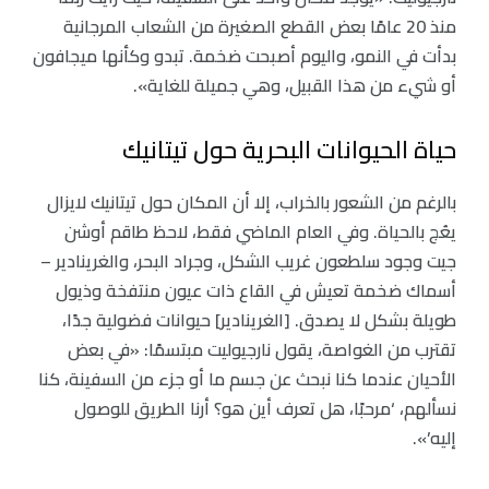
منذ 20 عامًا بعض القطع الصغيرة من الشعاب المرجانية
بدأت في النمو، واليوم أصبحت ضخمة. تبدو وكأنها ميجافون
أو شيء من هذا القبيل، وهي جميلة للغاية».
حياة الحيوانات البحرية حول تيتانيك
بالرغم من الشعور بالخراب، إلا أن المكان حول تيتانيك لايزال
يعُج بالحياة. وفي العام الماضي فقط، لاحظ طاقم أوشن
جيت وجود سلطعون غريب الشكل، وجراد البحر، والغرينادير –
أسماك ضخمة تعيش في القاع ذات عيون منتفخة وذيول
طويلة بشكل لا يصدق. [الغرينادير] حيوانات فضولية جدًا،
تقترب من الغواصة، يقول نارجيوليت مبتسمًا: «في بعض
الأحيان عندما كنا نبحث عن جسم ما أو جزء من السفينة، كنا
نسألهم، ‘مرحبًا، هل تعرف أين هو؟ أرنا الطريق للوصول
إليه’».