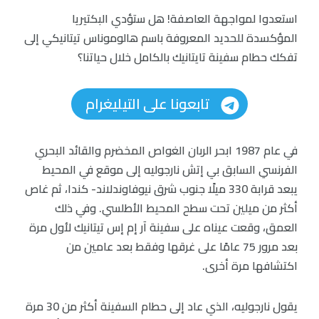
استعدوا لمواجهة العاصفة! هل ستؤدي البكتيريا
المؤكسدة للحديد المعروفة باسم هالوموناس تيتانيكي إلى
تفكك حطام سفينة تايتانيك بالكامل خلال حياتنا؟
تابعونا على التيليغرام
في عام 1987 ابحر الربان الغواص المخضرم والقائد البحري
الفرنسي السابق بي إتش نارجوليه إلى موقع في المحيط
يبعد قرابة 330 ميلًا جنوب شرق نيوفاوندلاند- كندا، ثم غاص
أكثر من ميلين تحت سطح المحيط الأطلسي. وفي ذلك
العمق، وقعت عيناه على سفينة آر إم إس تيتانيك لأول مرة
بعد مرور 75 عامًا على غرقها وفقط بعد عامين من
اكتشافها مرة أخرى.
يقول نارجوليه، الذي عاد إلى حطام السفينة أكثر من 30 مرة