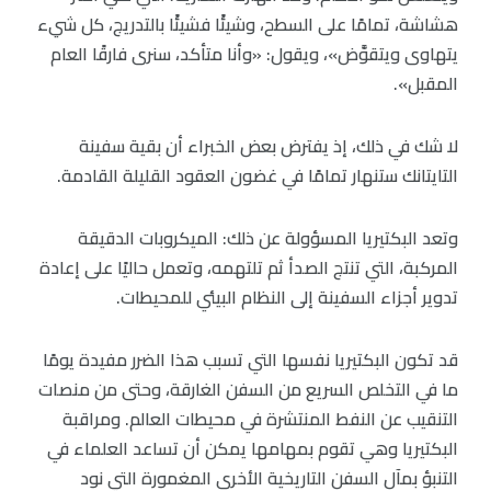
هشاشة، تمامًا على السطح، وشيئًا فشيئًا بالتدريج، كل شيء
يتهاوى ويتقوَّض»، ويقول: «وأنا متأكد، سنرى فارقًا العام
المقبل».
لا شك في ذلك، إذ يفترض بعض الخبراء أن بقية سفينة
التايتانك ستنهار تمامًا في غضون العقود القليلة القادمة.
وتعد البكتيريا المسؤولة عن ذلك: الميكروبات الدقيقة
المركبة، التي تنتج الصدأ ثم تلتهمه، وتعمل حاليًا على إعادة
تدوير أجزاء السفينة إلى النظام البيئي للمحيطات.
قد تكون البكتيريا نفسها التي تسبب هذا الضرر مفيدة يومًا
ما في التخلص السريع من السفن الغارقة، وحتى من منصات
التنقيب عن النفط المنتشرة في محيطات العالم. ومراقبة
البكتيريا وهي تقوم بمهامها يمكن أن تساعد العلماء في
التنبؤ بمآل السفن التاريخية الأخرى المغمورة التي نود