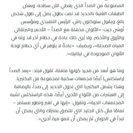
المصنوعة من الصدأ الذي يغطي الآن سطحه. وبعض
الطبقات الغنية بالحديد قد نمت بطول يصل إلى طول شخص
بالغ. ويقول ستوكتون راش، الرئيس التنفيذي ومؤسس
أوشن جيت: «الألوان مذهلة مع الصدأ – الأحمر والبرتقالي
والأزرق والأخضر. ولا يُرى ذلك عادة في حطام آخر قد زرته في
المياه الضحلة»، ويضيف: «عادةً لا يتوفر في أي حطام لوحة
الألوان الموجودة في تيتانيك».
وما هو أبعد من مجرد كونها ملفتة، تقول فيلد: «يعد الصدأ
(راستكلس) أيضًا مجمعات سكنية لمجموعة من البكتيريا.
وهذا يشمل البكتيريا التي تحول الحديد إلى صدأ، بالإضافة
إلى العشرات من الأنواع الأخرى أيضًا، هذه الراستكلس تشبه
المجتمعات الحية»، وتقول: «إنها في تغير وتطور مستمر –
تمامًا مثل كتل الجليد التي تلتصق بمنزلك والتي يمكن أن
تبدأ في الذوبان ثم يمكن أن تنمو مرة أخرى».