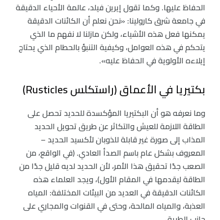
الحفاظ عليها. وكما تقول إيرين فيلد، عالمة الأحياء الدقيقة
في جامعة شرق كارولينا: «نحن نعلم أن الكائنات الدقيقة
يمكنها فعل هذه الأشياء، ولكن مازلنا لا نفهم ما الذي
يتحكم في هذه العوامل، وكيفية التنبؤ بالحطام الذي يحتاج
إيلاءه الأولوية في الحفاظ عليه».
بكتيريا في الأعماق (راستكلس Rusticles)
وما نعرفه هو أن البكتيريا المؤكسدة للحديد تحصل على
الطاقة اللازمة للعيش والتكاثر عن طريق تحويل الحديد
المذاب إلى صورة غير قابلة للذوبان لأكسيد الحديد –
المعروف بشكل عام باسم الصدأ العادي. (في الواقع، من
الصعب جدًا تحقيق هذا الأمر، لأن الحديد لديه قليل جدًا من
الطاقة ليقدمها في المقام الأول)، ويجد العلماء هذه
الكائنات الدقيقة في العديد من البيئات المختلفة: المياه
العذبة، والمياه المالحة، وحتى في القنوات والمجاري على
جانب الطريق.