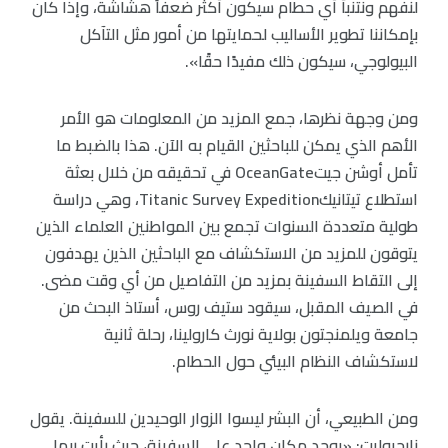
لنفهم ونتنبأ أي حطام سيكون أكثر ضعفاً هشاشة، وإذا كان
بإمكاننا تطوير الأساليب لحمايتها من أمور مثل التآكل
البيولوجي، سيكون ذلك مفيدًا حقًا».
ومن وجهة نظرها، جمع المزيد من المعلومات هو الأمر
الأهم الذي يمكن للباحثين القيام به الآن. هذا بالضبط ما
تأمل أوشن جيتOceanGate في تحقيقه من خلال بعثة
استطلاع تيتانيكTitanic Survey Expedition، وهي دراسة
طولية متعددة السنوات تجمع بين المواطنين العلماء الذين
يتوقون للمزيد من الاستكشاف مع الباحثين الذين يهدفون
إلى التقاط السفينة بمزيد من التفاصيل من أي وقت مضى.
في الصيف المقبل، سيقود ستيف روس، أستاذ البحث من
جامعة ويلمنجتون بولاية نورث كارولينا، رحلة ثانية
لاستكشاف النظام البيئي حول الحطام.
ومن الطبيعي، أن البشر ليسوا الزوار الوحيدين للسفينة. يقول
نارجيوليت: «يوجد مكان واحد على السفينة، حيث رأيت ربما