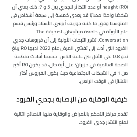
naught (R0) أو عدد التكاثر للجدري بين 5 و 7؛ ذلك يعني أن
شخصًا واحدًا مصابًا قد يعدي خمسة إلى سبعة أشخاص في
المتوسط وفق ما كتبه جوزيف أيزنبرغ، الأستاذ ورئيس قسم
علم الأوبئة في جامعة ميشيغان، لصحيفة The
Conversation. تشير الأبحاث الأولية إلى أن فيروسات جدري
القرود التي أدت إلى تفشي المرض عام 2022 لديها R0 يبلغ
نحو 0.8 على الأقل بين عامة الناس، حسبما أفادت منظمة
الصحة العالمية في حزيران؛ على أية حال، قد يكون R0 أكبر
من 1 في الشبكات الاجتماعية حيث يكون الفيروس أكثر
انتشارًا في الوقت الراهن.
كيفية الوقاية من الإصابة بجدري القرود
تقدم مراكز التحكم بالأمراض والوقاية منها النصائح التالية
لمنع انتشار جدري القرود: