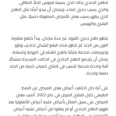
الطفح الجلدي بذلك الذي يسببه فيروس الحلأ النطاقي
والذي يسبب جدري الماء، ويمكن أن يبدو أيضًا مثل الطفح
الذي يظهر بسبب بعض الأمراض المنقولة جنسيًا، مثل
الزهري والهربس.
يتطور طفح جدري القرود عبر عدة مراحل، يبدأ كبقع متغيرة
اللون من الجلد ثم تتطور هذه البقع لتشكل تحاديب وبثور
وحويصلات ضخمة مليئة بالقيح تتقشر في النهاية وتسقط.
يمكن أن يتجمع الطفح الجلدي في الحالات الشديدة مشكلًا
آفة واحدة ضخمة تتسبب في تلاشي كمياتٍ كبيرة من الجلد
دفعة واحدة.
على أية حال اختلفت أعراض بعض المرضى عن النمط
الطبيعي خلال تفشي المرض في عام 2022. أصيب بعض
المرضى على سبيل المثال بأعراض تشبه أعراض الأنفلونزا بعد
ظهور الطفح الجلدي أو لم يعانوا من أعراض تشبه أعراض
الأنفلونزا على الإطلاق حسبما أفادت مراكز السيطرة على