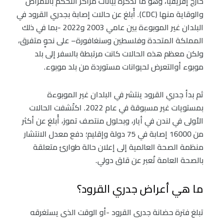
خارج إفريقيا، وهو ما تذكره بيانات مراكز التحكم بالأمراض
والوقاية منها (CDC). أُبلغ عن حالات إصابة بجدري القرود في
البلدان غير الموبوءة بين عامي 2003 و2022 -بما في ذلك
المملكة المتحدة وفلسطين وسنغافورة– على نحوٍ متفرق،
ولكن معظم هذه الحالات كانت مرتبطة بالسفر إلى بلد
موبوء أوالتعرض لحيوانات مستوردة من بلد موبوء.
ثم بدأ جدري القرود ينتشر في البلدان غير الموبوءة
بمستويات غير مسبوقة في عام 2022. اكتُشفت الحالات
الأولى في لندن في أيار، وبحلول منتصف تموز، أُبلغ عن أكثر
من 16000 إصابة في 75 دولة وإقليم؛ دفع معدل الانتشار
منظمة الصحة العالمية إلى إعلان حالة طوارئ متعلقة
بالصحة العامة تُعبر عن قلق دولي.
ما هي أعراض جدري القرود؟
تبلغ فترة حضانة جدري القرود -أو الوقت الذي يستغرقه