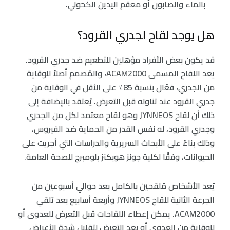
بالماء والصابون أو معقم اليدين الكحولي.
هل يوجد لقاح لجدري القرود؟
قد يكون بعض الأفراد مؤهلين للتطعيم ضد جدري القرود.
يعد اللقاح المسمى ACAM2000، والمُصمم أصلاً للوقاية
من الجدري، فعّال بنسبة 85٪ على الأقل في الوقاية من
جدري القرود عند تناوله قبل التعرض. يُعتقد بالإضافة إلى
ذلك أن لقاح JYNNEOS وهو لقاح معتمد لكل من الجدري
وجدري القرود، له نفس القدر من الحماية ضد الفيروس،
وذلك بناءً على الأبحاث السريرية والدراسات التي أجريت على
الحيوانات، وفقًا لكلية جونز هوبكنز بلومبرج للصحة العامة.
يُعد الأشخاص مُلقحين بالكامل بعد حوالي أسبوعين من
الجرعة الثانية للقاح JYNNEOS وأربعة أسابيع بعد تلقي
ACAM2000. يمكن إعطاء اللقاحات قبل التعرض للعدوى أو
للوقاية من العدوى أو بعد التعرض لتقليل شدة الأعراض