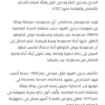
الجدري وجدري البقر وجدري الإبل وفقًا لمراكز التحكم
بالأمراض والوقاية منها (CDC).
توجد مجموعتان مختلفتان -أي مجموعات مرتبطة وراثيًا-
من فيروسات جدري القرود حسب منظمة الصحة العالمية
(WHO): مجموعة غرب إفريقيا ومجموعة حوض الكونغو
(يُطلق عليها أيضًا مجموعة وسط إفريقيا). تشير الدلائل إلى
أن مجموعة حوض الكونغو أكثر احتمالًا للتسبب بتطور
المرض إلى حالة خطيرة وقاتلة، وقد تكون أيضًا أكثر قابلية
للانتقال من مجموعة غرب إفريقيا.
اكتُشف جدري القرود لأول مرة في عام 1958 عندما أصيبت
قرود المختبر في معهد Statens Serum Institute في
كوبنهاغن، الدنمارك بمرضٍ يشبه الجدري، وذلك وفقًا
لمنظمة الصحة العالمية. وُثِّقت أول حالةٍ بشرية معروفة في
عام 1970 لطفلٍ يبلغ من العمر 9 أشهر يعيش في جمهورية
الكونغو الديمقراطية.