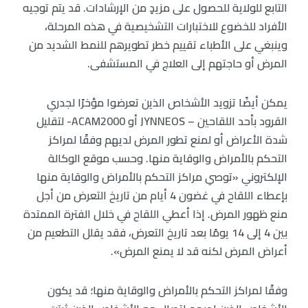
التابع للولاية للحصول على مزيدٍ من الإرشادات. قد يتم توجيه
الأفراد للخضوع للاختبارات التشخيصية في هذه المرحلة،
وينبغي على الأطباء تقييم خطر تطويرهم للنمط الشديد من
المرض أو حاجتهم إلى العلاج في المستشفى.
يمكن أيضًا تزويد الأشخاص الذين تعرضوا مؤخرًا لجدري
القرود بأحد اللقاحين – JYNNEOS أو ACAM2000- لتقليل
شدة الأعراض أو لمنع تطور المرض لديهم وفقًا لمراكز
التحكم بالأمراض والوقاية منها. وحسب موقع الوكالة
الإلكتروني «توصي مراكز التحكم بالأمراض والوقاية منها
بإعطاء اللقاح في غضون 4 أيام من تاريخ التعرض من أجل
منع ظهور المرض. إذا أعطي اللقاح في خلال الفترة الممتدة
بين 4 إلى 14 يومًا بعد تاريخ التعرض، فقد يقلل التطعيم من
أعراض المرض لكنه قد لا يمنع المرض».
وفقًا لمراكز التحكم بالأمراض والوقاية منها؛ قد يكون