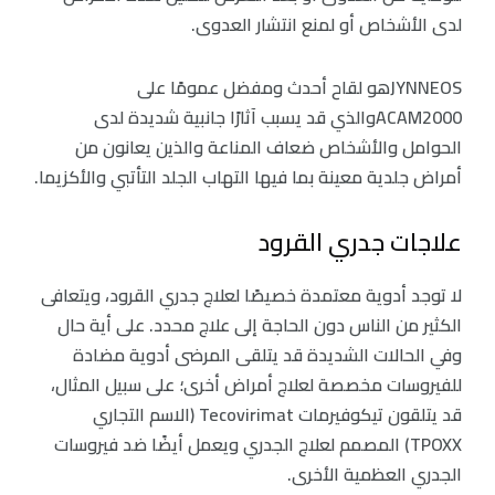
لدى الأشخاص أو لمنع انتشار العدوى.
JYNNEOSهو لقاح أحدث ومفضل عمومًا على
ACAM2000والذي قد يسبب آثارًا جانبية شديدة لدى
الحوامل والأشخاص ضعاف المناعة والذين يعانون من
أمراض جلدية معينة بما فيها التهاب الجلد التأتبي والأكزيما.
علاجات جدري القرود
لا توجد أدوية معتمدة خصيصًا لعلاج جدري القرود، ويتعافى
الكثير من الناس دون الحاجة إلى علاج محدد. على أية حال
وفي الحالات الشديدة قد يتلقى المرضى أدوية مضادة
للفيروسات مخصصة لعلاج أمراض أخرى؛ على سبيل المثال،
قد يتلقون تيكوفيرمات Tecovirimat (الاسم التجاري
TPOXX) المصمم لعلاج الجدري ويعمل أيضًا ضد فيروسات
الجدري العظمية الأخرى.