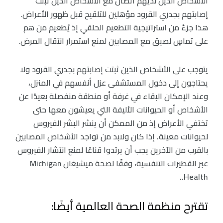
الأشخاص الذين لديهم اتصال مع الأشخاص الذين ثبتت
إصابتهم بجدري القرود مؤهلين للتلقيح قبل ظهور الأعراض.
هذا جزءٌ من استراتيجية التطعيم الحلقي إذ يُطعيم من هم
على تماسٍ لصيق مع المصابين لمنع استمرار انتقال المرض.
يتوجب على الأشخاص الذين ثبتت إصابتهم بجدري القرود ولا
يحتاجون إلى دخول المستشفى عزل أنفسهم في المنزل،
وعند الإمكان البقاء في غرفة أو منطقة منفصلة بعيدًا عن
الأشخاص أو الحيوانات الأليفة التي يعيشون معها حتى
تختفي الأعراض إذ من الممكن أن ينشر البشر الفيروس
لحيوانات معينة. إذا كان ولابد من تواجد الأشخاص المصابين
بالقرب من الآخرين يجب أن يرتدوا قناعًا لمنع انتشار الفيروس
عبر القطيرات التنفسية، وفقًا لصحة ميشيغان Michigan
.Health.
تقترح منظمة الصحة العالمية أيضًا: