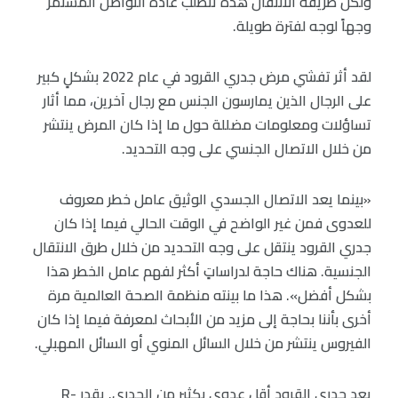
ولكن طريقة الانتقال هذه تتطلب عادةً التواصل المستمر
وجهاً لوجه لفترة طويلة.
لقد أثر تفشي مرض جدري القرود في عام 2022 بشكلٍ كبير
على الرجال الذين يمارسون الجنس مع رجال آخرين، مما أثار
تساؤلات ومعلومات مضللة حول ما إذا كان المرض ينتشر
من خلال الاتصال الجنسي على وجه التحديد.
«بينما يعد الاتصال الجسدي الوثيق عامل خطر معروف
للعدوى فمن غير الواضح في الوقت الحالي فيما إذا كان
جدري القرود ينتقل على وجه التحديد من خلال طرق الانتقال
الجنسية. هناك حاجة لدراساتٍ أكثر لفهم عامل الخطر هذا
بشكل أفضل». هذا ما بينته منظمة الصحة العالمية مرة
أخرى بأننا بحاجة إلى مزيد من الأبحاث لمعرفة فيما إذا كان
الفيروس ينتشر من خلال السائل المنوي أو السائل المهبلي.
يعد جدري القرود أقل عدوى بكثير من الجدري. يقدر R-