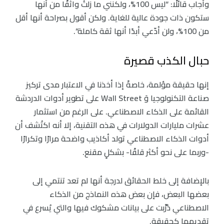
وأجاب قائلًا: “ليس 100%، ولكنني ما زلتُ واثقًا من أنها
ستكون ذات جودة عالية للغاية. ولكن أقول بصراحة أنها أقل
من 100%، ولن أدّعي أبدًا أنها ثقة كاملة”.
حبال الكذب قصيرة
إنها حقيقة مؤلمة، خاصةً إذا أخذنا في الاعتبار مدى تركيز
صناعة التكنولوجيا وَ Wall Street على تطوير أدوات الدردشة
القائمة على الذكاء الاصطناعي. على الرغم من استثمار
عشرات مليارات الدولارات في هذه التقنية، إلا أنه اكتُشف أن
أدوات الذكاء الاصطناعي تولد أكاذيب واضحة مرارًا وتكرارًا
-وربما على نحو أكثر قلقًا- بشكلٍ مقنع.
بالإضافة إلى خلط الحقائق لدرجة أنها لم تعد تنتمي إلى
بعضها البعض، فإن بعض هذه النماذج من الذكاء
الاصطناعي دُرِّبت على بيانات مشكوك فيها والتي يُسرع في
تقديمها كحقيقة.