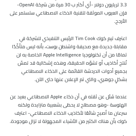
3.3 تريليون دولار -أي أكثر ب 30 مرة من شركة OpenAI-
فإن العيوب الموثقة لتقنية الذكاء الاصطناعي ستستمر على
الأرجح.
اعترف تيم كوك Tim Cook الرئيس التنفيذي للشركة في
مقابلة جديدة مع صحيفة واشنطن بوست، بأنه ليس متأكّدًا
تمامًا من أن تكنولوجيا Apple Intelligence الخاصة به لن
تُنتج أكاذيب أو تشوّه الحقيقة، وهذه إشكالية قد تمسّ
بجميع أدوات الدردشة القائمة على الذكاء الاصطناعي
بشكلٍ جوهري، والتي تم الإعلان عنها حتى الآن.
عندما سُئل عن ثقته في أن ذكاء Apple الاصطناعي بعيد عن
الهلوسة -وهو مصطلح لا يحظى بشعبية متزايدة ولكنه
سرعان ما أصبح شائعًا لأكاذيب الذكاء الاصطناعي- اعترف
كوك بأن هناك الكثير من الأشياء المجهولة لا تزال موجودة.