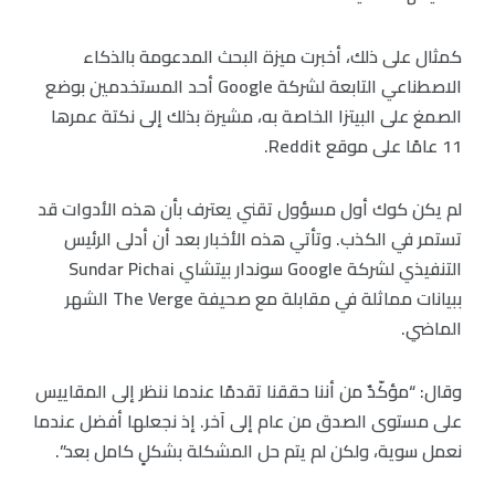
كمثال على ذلك، أخبرت ميزة البحث المدعومة بالذكاء
الاصطناعي التابعة لشركة Google أحد المستخدمين بوضع
الصمغ على البيتزا الخاصة به، مشيرة بذلك إلى نكتة عمرها
11 عامًا على موقع Reddit.
لم يكن كوك أول مسؤول تقني يعترف بأن هذه الأدوات قد
تستمر في الكذب. وتأتي هذه الأخبار بعد أن أدلى الرئيس
التنفيذي لشركة Google سوندار بيتشاي Sundar Pichai
ببيانات مماثلة في مقابلة مع صحيفة The Verge الشهر
الماضي.
وقال: “مؤكّدٌ من أننا حققنا تقدمًا عندما ننظر إلى المقاييس
على مستوى الصدق من عام إلى آخر. إذ نجعلها أفضل عندما
نعمل سوية، ولكن لم يتم حل المشكلة بشكلٍ كامل بعد”.