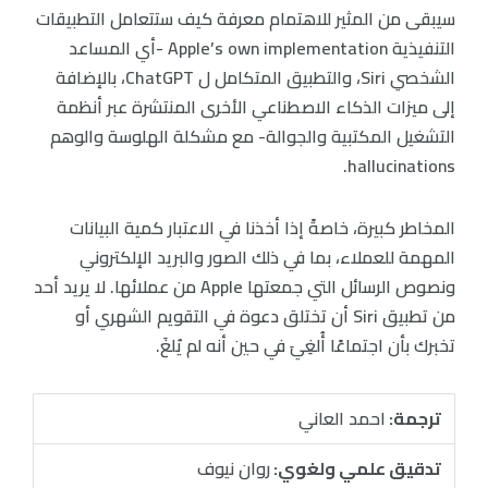
سيبقى من المثير للاهتمام معرفة كيف ستتعامل التطبيقات
التنفيذية Apple’s own implementation -أي المساعد
الشخصي Siri، والتطبيق المتكامل ل ChatGPT، بالإضافة
إلى ميزات الذكاء الاصطناعي الأخرى المنتشرة عبر أنظمة
التشغيل المكتبية والجوالة- مع مشكلة الهلوسة والوهم
hallucinations.
المخاطر كبيرة، خاصةً إذا أخذنا في الاعتبار كمية البيانات
المهمة للعملاء، بما في ذلك الصور والبريد الإلكتروني
ونصوص الرسائل التي جمعتها Apple من عملائها. لا يريد أحد
من تطبيق Siri أن تختلق دعوة في التقويم الشهري أو
تخبرك بأن اجتماعًا أُلغِيَ في حين أنه لم يُلغَ.
ترجمة:
احمد العاني
تدقيق علمي ولغوي:
روان نيوف