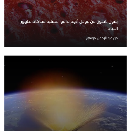
يقول باحثون من غوغل أنهم قاموا بعملية محاكاة لظهور
الحياة
من
عبد الرحمن موسى