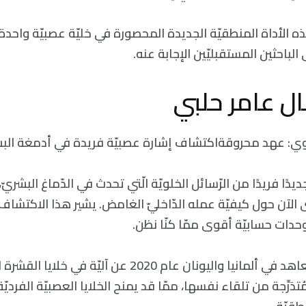
هذه الأداة المنطقيّة الجديدة المحصورة في خليّة عصبيّة واحد
باحثين المستقبليّين الإجابة عنه.
هال عامر حلبي
: عهد محروقةاكتشاف إشارة عصبيّة فريدة في أدمغة البش
جديدًا فريدًا من الرّسائل الخلويّة الّتي تحدث في الدّماغ البش
 الآن حول كيفيّة عمله الدّاخليّ الغامض. يشير هذا الاكتشاف ال
دات حسابيّة أقوى ممّا كنّا نظن.
أفاد باحثون من معاهد في ألمانيا واليونان عام 2020 عن آليّ
ُتدَرِّجة من تلقاء نفسها، ممّا قد يمنح الخلايا العصبيّة الفردي