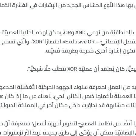
ل بها هذا النّوع الحسّاس الجديد من الإشارات في القشرة الد
إضافة إلى الوظائف المنطقيّة من نوعي AND وOR، يمكن لهذه ا
كبوّابات لرسائل «الفصل الإقصائيّ – Exclusive OR
كون إشارة أخرى مُدرجة بطريقة مُعيّنة.
ُعتقد أن عمليّة XOR تتطلّب حلًّا شبكيًّا”.
د من العمل لمعرفة سلوك الجهود الحركيّة التّغصّنيّة المدع
ر الخلايا العصبيّة بأكملها ضمن الكائن الحيّ. ناهيك عن ما إذا كان هذا
 آليّات مشابهة قد تطوّرت داخل مكان آخر في المملكة الحيوانيّة
ا أيضًا من نظامنا العصبيّ لتطوير أجهزة أفضل؛ فمعرفة أنّ خلا
لإضافيّة يمكن أن يؤدّي إلى طرق جديدة لربط التّرانزستورات ف