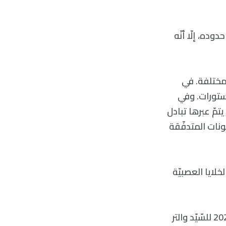
وده، إلّا أنّه
Electric» لتنفيذ عمليّات مختلفة. في
زستورات. وفي
تمّ عبرها تبادل
ونات المتدفّقة
لخلايا العصبيّة
صرّح عالم الأعصاب ماثيو لاركوم من جامعة هومبولت في كانون الثّاني/ يناير 2020 للسّيّد والتر