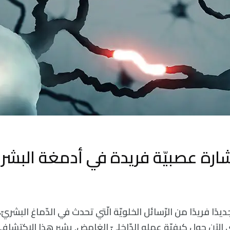
رة عصبيّة فريدة في أدمغة البشر
جديدًا فريدًا من الرّسائل الخلويّة الّتي تحدث في الدّماغ البش
 الآن حول كيفيّة عمله الدّاخليّ الغامض. يشير هذا الاكتشاف ال