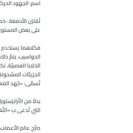
اسم: الجهود الحركيّة ا
تُقارَن الأدمغة -خصو
على بعض المستويا
الحواسيب، يتمّ ذلك
الخلايا العصبيّة، 
الجزيئات المشحونة 
تُسمّى: «جُهد الفعل –  potential
بدلاً من التّرانزستو
التي تُدعى ب «التّغصُّنات –