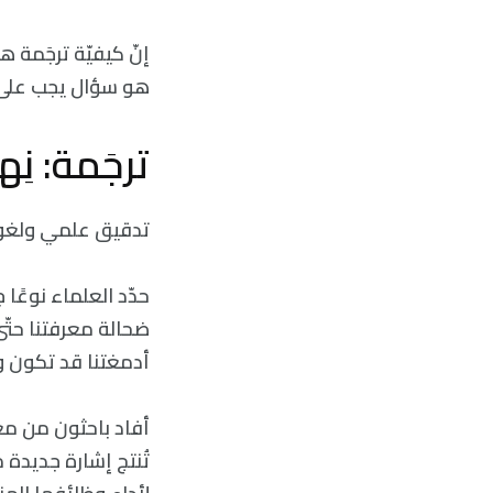
إنّ كيفيّة ترجَمة 
هو سؤال يجب على ال
ترجَمة: نِ
تدقيق علمي ولغوي
حدّد العلماء نوعًا 
ضحالة معرفتنا حتّى
أدمغتنا قد تكون وح
تُنتج إشارة جديدة م