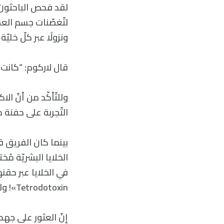
لقد فحص الباحثون أ
ونزولًا عبر كلّ خليّ
قال لاركوم: “كانت ه
وللتّأكّد من أنّ ال
التّجربة على حفنة م
بينما كان الفريق قد
الخلايا البشريّة مُ
في الخلايا عبر حقنه
Tetrodotoxin»! ولم تتوقّف جميع الإشارات إلّا حين حُجب الكالسيوم أيضًا.
إنّ العثور على جهد