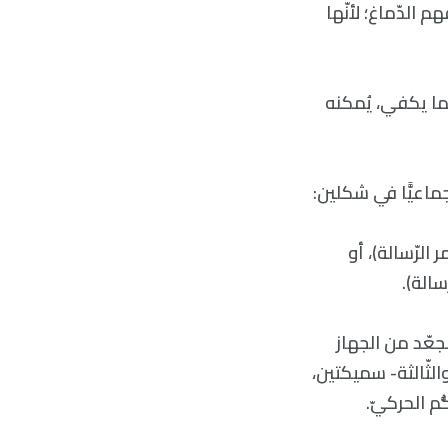
 الدّماغ؛ لأنّها
بما يكفي، يُمكنه
ماعيًّا في شكلين:
x وy على سبيل المثال، تَمر الرّسالة)، أو
جعّد من الجهاز
الثّالثة- سميكتين،
ُم الحركيّ.