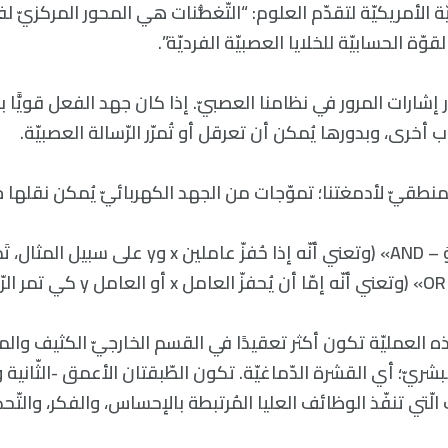
الأمريكيّة لتقدّم العلوم: “التّغصُّنات هي المحور المركزيّ لفهم
قوّة الحسابيّة للخلايا العصبيّة الفرديّة”.
ر إشارات المرور في نظامنا العصبيّ. إذا كان جهد الفعل قويًّا 
أخرى، وبدورها يُمكن أن تعرقل أو تُمرّر الرّسالة العصبيّة.
طقيّ لأدمغتنا؛ تموّجات من الجهد الكهربائيّ يُمكن نقلها ج
إمّا رسالة لبوّابة «وَ – AND» (وتعني أنّه إذا حُفزّ عاملين 
.
 العمليّة تكون أكثر تعقيدًا في القسم الخارجيّ الكثيف والم
بشريّ؛ أي القشرة الدّماغيّة. تكون الطّبقتان الأعمق -الثّانية و
ت الّتي تنفّذ الوظائف العليا المُرتبطة بالإحساس، والفكر، والتّحكّ