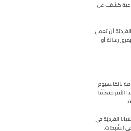
ّماغية كشفت عن
لخلايا العصبيّة الفرديّة أن تعمل
» اختصارًا ‘XOR’، والّتي تسمح بمرور رسالة أو
ومة بالكالسيوم
 الأمر مُتعلّقًا
.
يانا الفرديّة في
ي الشّبكات.