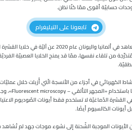
دات حسابيّة أقوى ممّا كنّا نظن.
تابعونا على التيليغرام
أفاد باحثون من معاهد في ألمانيا واليونان عام 2020 عن آليّ
ُتدَرِّجة من تلقاء نفسها، ممّا قد يمنح الخلايا العصبيّة الفردي
طقيّة.
اط الكهربائيّ في أجزاء من الأنسجة الّتي أُزيلت خلال عمليّات
الصّرَع وتحليل بنيتها ب
ة في القشرة الدّماغيّة لا تستخدم فقط أيونات الصّوديوم الاعتيا
بل أيونات الكالسيوم أيضًا.
 الأيونات الموجبة الشّحنة إلى نشوء موجات جهد لم تُشاهد سا