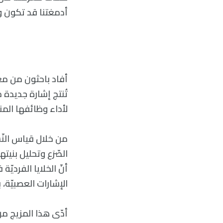
أدمغتنا قد تكون وح
تُنتج إشارة جديدة م
لأداء وظائفها المن
من خلال قياس النّش
أنّ الخلايا الفرديّ
الإشارات العصبيّة، 
أدّى هذا المزيج من