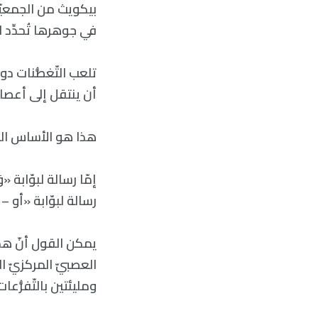
بيكويث من الجمعيّة 
في جوهرها تُحدِّد ال
تلعب التّغصُّنات دو
أن ينتقل إلى أعصاب 
هذا هو الأساس المن
رسالة لبوّابة «أو – OR» (وتعني أنّه إمّا أن يُحفزّ العامل x أو العامل y كي تمر الرّسالة)
يمكن القول أنّ هذه
العصبيّ المركزيّ ال
ومليئتين بالتّفرُّعا