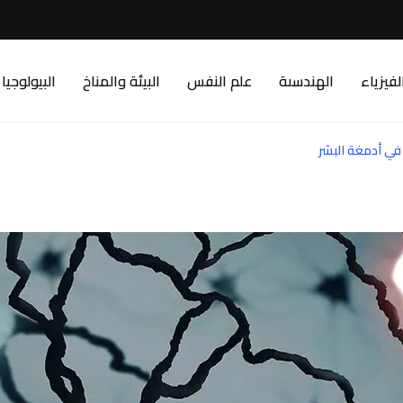
لفيزياء
الهندسىة
علم النفس
البيئة والمناخ
البيولوجيا
في أدمغة البشر