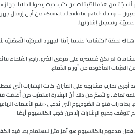
نسجًة من هذه الطّبقات عن كثب، حيث ربطوا الخلايا بجهاز «الا
لتّغصّنات جسم العصبون – atodendritic patch clamp
ة عصبيّة، وتسجيل إشاراتها.
ناك لحظة ‘اكتشاف’ عندما رأينا الجهود الحركيّة التّغصّنيّة لأوّ
اكتشافات لم تكن مُقتصرة على مرضى الصّرع، راجع العُلماء نتائج
ن العيّنات المأخوذة من أورام الدّماغ.
 أجرى تجارب مشابهة على الفئران، كانت الإشارات الّتي لاحظوا 
ختلفة تمامًا. والأهمّ من ذلك أنّ الإشارة استمرّت حين أُغلقت ق
ا بحاصِرات قنوات الصّوديوم الّتي تُدعى «سُم الأسماك الرباعي
 فعل مدعوم بالكالسيوم هو أمرٌ مثيرٌ للاهتمام بما فيه الكفا