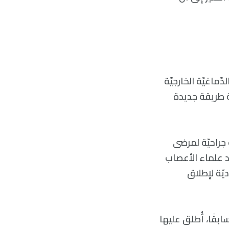
ة في خلايا القشرة الدّماغيّة الخارجيّة
ّة طريقة جديدة
 جراحيّة لمرضى
استخدام «المجهر التألقي – Fluorescent microscopy»، وجد علماء الأعصاب
ديّة لإطلاق
بقًا، أُطلق عليها