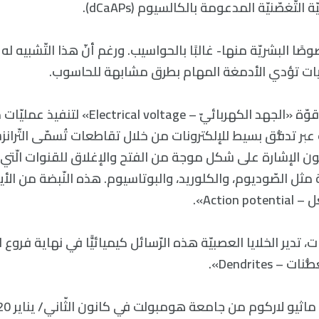
لتّغصّنيّة المدعومة بالكالسيوم (dCaAPs).
صًا البشريّة منها- غالبًا بالحواسيب. ورغم أنّ هذا التّشبيه له حد
ت تؤدي الأدمغة المهام بطرق مشابهة للحاسوب.
فكلاهما يستخدم قوّة «الجهد الكهربائيّ – al voltage
 عبر تدفُّق بسيط للإلكترونات من خلال تقاطعات تُسمّى التّران
تكون الإشارة على شكل موجة من الفتح والإغلاق للقنوات الّتي ي
مثل الصّوديوم، والكلوريد، والبوتاسيوم. هذه النّبضة من الأي
Action».
رات، تدير الخلايا العصبيّة هذه الرّسائل كيميائيًّا في نهاية فروع ا
 Dendrites».