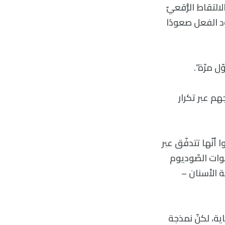
لتقاط الرُّقعيّ
Som» من أجل إرسال جهود الفعل صعودًا
ل مرّة”.
هم عبر تكرار
أنّها تتدفّق عبر
نوات الصّوديوم
ة الأسنان –
ية، لكنّ نمذجة