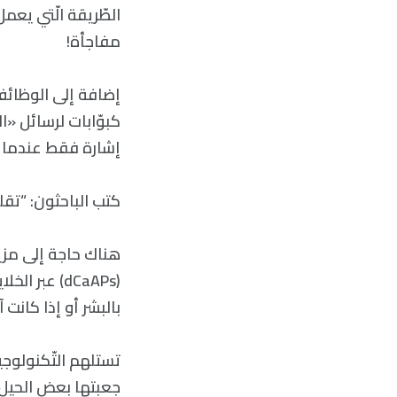
الطّريقة الّتي يعم
مفاجأة!
إشارة فقط عندما ت
كتب الباحثون: “تقليديًّا، كان ي
هناك حاجة إلى مزي
(dCaAPs) عب
بالبشر أو إذا كانت
تستلهم التّكنولوجي
جعبتها بعض الحيل ا