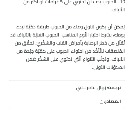
10- الحبوب يجب أن تحتوي على 5 غرامات أو أكثر من
الألياف.
يُمكن أن يكون تناول وعاء من الحبوب طريقة ذكيّة لبدء
يومك، بشرط اختيار النّوع المناسب. الحبوب الغنيّة بالألياف قد
تُقلّل من خطر الإصابة بأمراض القلب والسّكّريّ. تحقّق من
المُلصقات للتّأكّد من احتواء الحبوب على كمّيّة جيّدة من
الألياف، وتجنّب الأنواع الّتي تحتوي على السّكّر ضمن
المكوّنات الأولى.
ترجمة:
نِهال عامر حلبي
المصادر:
1