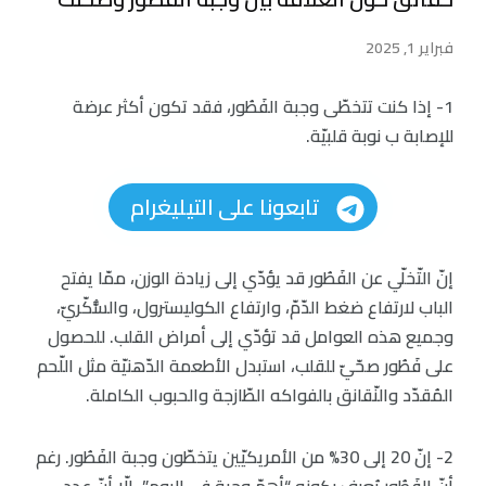
فبراير 1, 2025
1- إذا كنت تتخطّى وجبة الفَطُور، فقد تكون أكثر عرضة
للإصابة ب نوبة قلبيّة.
تابعونا على التيليغرام
إنّ التّخلّي عن الفَطُور قد يؤدّي إلى زيادة الوزن، ممّا يفتح
الباب لارتفاع ضغط الدّمّ، وارتفاع الكوليسترول، والسُّكّريّ،
وجميع هذه العوامل قد تؤدّي إلى أمراض القلب. للحصول
على فَطُور صحّيّ للقلب، استبدل الأطعمة الدّهنيّة مثل اللّحم
المُقدّد والنّقانق بالفواكه الطّازجة والحبوب الكاملة.
2- إنّ 20 إلى 30% من الأمريكيّين يتخطّون وجبة الفَطُور. رغم