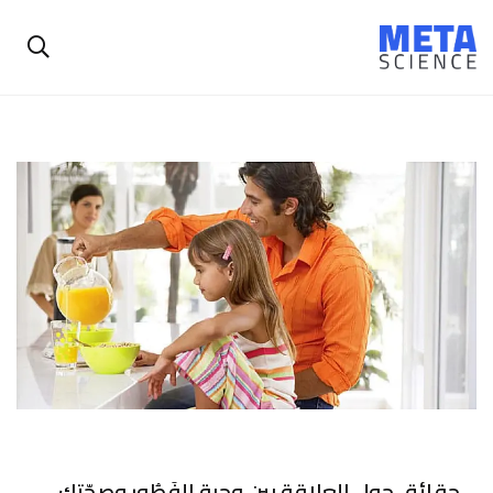
حقائق حول العلاقة بين وجبة الفَطُور وصحّتك