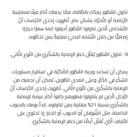
تناول الفَطُور يمدّك بالطّاقة، ممّا يجعلك أكثر ميلًا لممارسة
الرّياضة أو التّحرّك بشكل عام. أظهرت إحدى الدّراسات أنّ
الأشخاص الّذين تناولوا الفَطُور أحرقوا 442 سعرًا حراريًا
إضافيًّا من خلال النّشاط البدنيّ مقارنةً بمن تخطّوه.
9- تناول الفَطُور يُقلّل خطر الإصابة بالسّكّريّ من النّوع الثّاني.
يمكن أن تساعد وجبة الفَطُور الصّحّيّة في استقرار مستويات
السّكّر في الدّمّ، وعلى المدى الطّويل، يُمكن أن تحميك من
الإصابة بالسّكّري من النّوع الثّاني. أظهرت إحدى الدّراسات أنّ
الرّجال الّذين لم يتناولوا فطورهم كانوا أكثر عرضة للإصابة
بالسّكّريّ بنسبة 21% مقارنة بمن تناولوه. ابدأ يومك بالحبوب
الكاملة، مثل الشّوفان أو الحبوب أو الخبز؛ إذ تحتوي على
الألياف الّتي تُقلّل أيضًا من خطر الإصابة بالسّكّريّ.