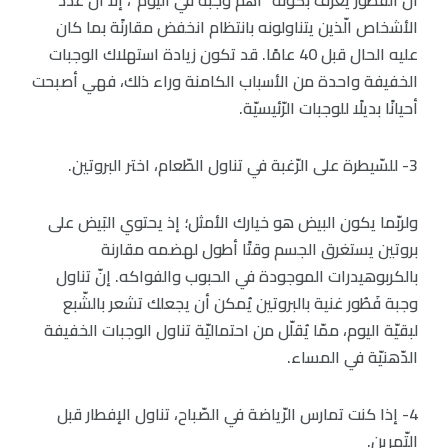
أنّ الفَطُور يُعرف بكونه “أهمّ وجبة في اليوم”، إلّا أنّ عدد
الأشخاص الّذين يتناولونه بانتظام انخفض مقارنًة بما كان
عليه الحال قبل 40 عامًا. قد تكون زيادة استهلاك الوجبات
الخفيفة واحدة من الأسباب الكامنة وراء ذلك، فهي أصبحت
أحيانًا بديلًا للوجبات الرّئيسيّة.
3- للسّيطرة على الرّغبة في تناول الطّعام، اختر البروتين.
ولربّما يكون البيض هو خيارك الأمثل؛ إذ يحتوي البَيض على
بروتين يستغرق الجسم وقتًا أطول لهضمه مقارنة
بالكربوهيدرات الموجودة في الحبوب والفواكه. إنّ تناول
وجبة فَطُور غنية بالبروتين يُمكن أن يجعلك تشعر بالشّبع
لبقيّة اليوم، ممّا يُقلّل من احتماليّة تناول الوجبات الخفيفة
الدّهنيّة في المساء.
4- إذا كنت تمارس الرّياضة في الصّباح، تناول الإفطار قبل
التّمرين.