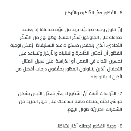
6- الفَطُور يعزّز الذّاكرة والتّركيز.
إنّ تناول وجبة صباحيّة يزيد من قوّة دماغك؛ إذ يعتمد
دماغك على الجلوكوز (سُكّر العنب)، وهو نوع من السّكّر
الأحاديّ، الّذي ينخفض مستواه عند الاستيقاظ. يُمكن لوجبة
الفَطُور أن تُحسّن الذّاكرة والانتباه والتّركيز وتساعد على
تحسين الأداء في العمل أو الدّراسة. على سبيل المثال،
الأطفال الّذين يتناولون الفَطُور يحقّقون درجات أفضل من
الّذين لا يتناولونه.
7- الدّراسات أثبتت أنّ الفَطُور لا يغيّر مُعدّل الأيض بشكل
مباشر، لكنّه يمنحك طاقة تساعدك على حرق المزيد من
السّعرات الحراريّة طوال اليوم.
8- وجبة الفَطُور تجعلك أكثر نشاطًا.