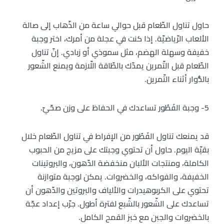
حاول تناول الطّعام قبل حوالي ساعة من الذّهاب إلى صالة
الألعاب الرّياضيّة. إذا كنت في عجلة من أمرك، اختر وجبة
خفيفة وسهلة الهضم، مثل سموذي أو زبادي. إنّ تناول
الطّعام قبل التّمرين يمدّك بالطّاقة اللّازمة ويمنع الشّعور
بالدُّوار أثناء التّمرين.
5- وجبة الفَطُور تساعدك في الحفاظ على وزن صحّيّ.
قد يمنعك تناول الفَطُور من الإفراط في تناول الطّعام خلال
بقيّة اليوم. حاول أن تحتوي وجبتك على مزيج من الحبوب
الكاملة، ومنتجات الألبان منخفضة الدّهون، والبروتينات
الخفيفة، والفواكه، والخضروات. يمكن لوجبة متوازنة
تحتوي على الكربوهيدرات والألياف والبروتين والدّهون أن
تساعدك على الشّعور بالشّبع لفترة أطول. جرّب إعداد عجّة
بالخضروات والجبن مع خبز القمح الكامل.