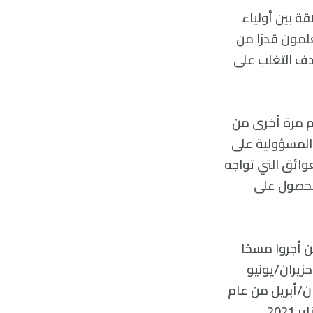
ة بين أولياء
علمون قدرًا من
هدف التغلب على
العام الدراسي، ثم مرة أخرى من
مضاعفة المسؤولية على
عوائق التي تواجه
الحصول على
ًا من الباحثين الذين أجروا مسحًا
ي حزيران/يونيو
نيسان/أبريل من عام