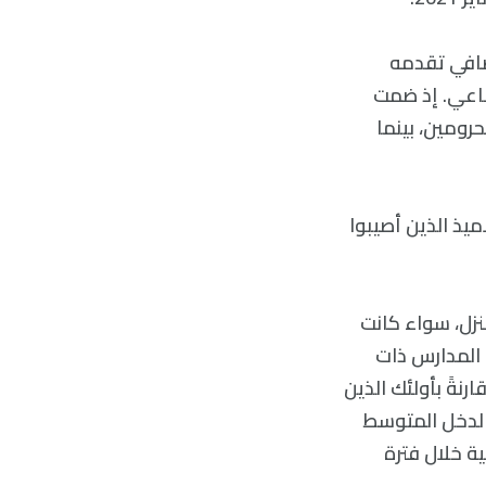
ضافي تقدمه
تماعي. إذ ضمت
رومين، بينما
عض التلاميذ الذين أصيبوا
نزل، سواء كانت
 المدارس ذات
نةً بأولئك الذين
الدخل المتوسط
ية خلال فترة