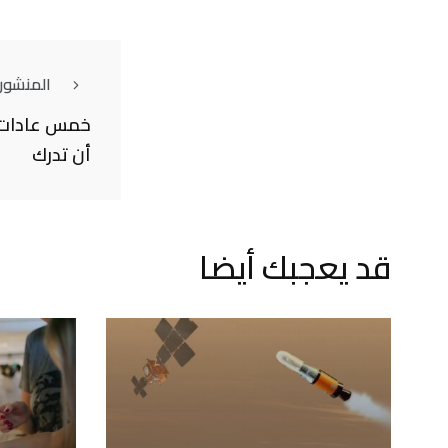
المنشور
خمس عادات 
أن تدرك
قد يعجبك أيضا