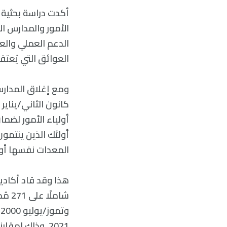
أكدت دراسة بحثية ش
الأمور والمدارس ال
الدعم العملي والع
العوائق التي يُعتق
أولياء الأمور لضما
أولئك الذين ينتمون
المعدات نفسها أو و
شامل
و
2021، وذلك لمقارنة الجولة الثانية من إغلاق المدارس اعتبارًا من كانون الثاني/يناير 2021.