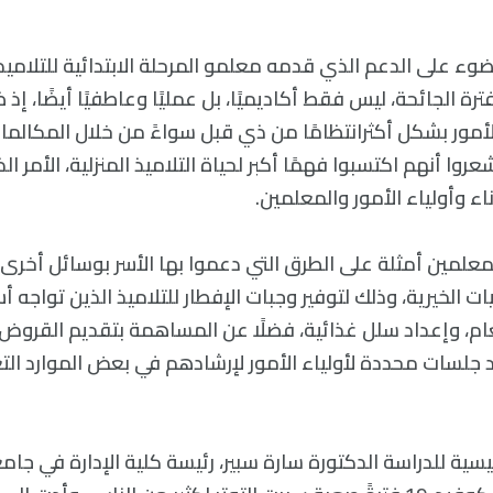
ء على الدعم الذي قدمه معلمو المرحلة الابتدائية للتلاميذ و
فترة الجائحة، ليس فقط أكاديميًا، بل عمليًا وعاطفيًا أيضًا، إ
أمور بشكل أكثرانتظامًا من ذي قبل سواءً من خلال المكالمات ع
وشعروا أنهم اكتسبوا فهمًا أكبر لحياة التلاميذ المنزلية، الأم
بناء وأولياء الأمور والمعلمين.
معلمين أمثلة على الطرق التي دعموا بها الأسر بوسائل أخرى،
ت الخيرية، وذلك لتوفير وجبات الإفطار للتلاميذ الذين تواجه
م، وإعداد سلل غذائية، فضلًا عن المساهمة بتقديم القروض
جلسات محددة لأولياء الأمور لإرشادهم في بعض الموارد التعل
سية للدراسة الدكتورة سارة سبير، رئيسة كلية الإدارة في جام