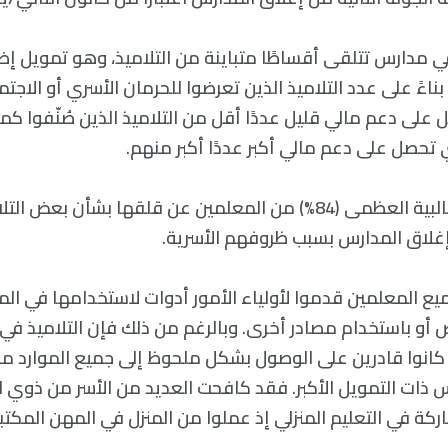
 مدارس تتلقى أقساطًا متباينة من التلاميذ، وهو تمويل إ
اءً على عدد التلاميذ الذين تعرضوا للحرمان الأسري أو الاج
على دعم مالي قليل عددًا أقل من التلاميذ الذين صُنّفوا كمح
تحصل على دعم مالي أكبر عددًا أكبر منهم.
هذا وقد أعربت الغالبية العظمى (84%) من المعلمين عن قلقها بشأن ب
إغلاق المدارس بسبب ظروفهم الأسرية.
يع المعلمين قدموا لأولياء الأمور أدوات لاستخدامها في الم
أو باستخدام مصادر أخرى. وبالرغم من ذلك فإن التلاميذ في
انوا قادرين على الوصول بشكل ملحوظ إلى جميع الموارد مقار
س ذات التمويل الأكبر. فقد كافحت العديد من الأسر من ذوي 
ركة في التعليم المنزلي إذ عملوا من المنزل في المهن المكتب