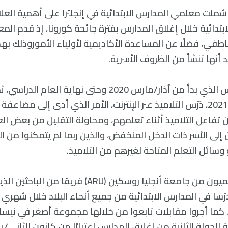
ملت معلمي المدارس الابتدائية في إنجلترا على أهمية العلاق
ابتدائية خلال إغلاق المدارس بفترة جائحة كورونا، إذ قدم الم
اطفي، فضلًا عن المساعدة الأكاديمية لأولياء الأموروذلك ب
د أنها تنشأ من الظروف الأسرية.
ومع إغلاق المدارس الذي بدأ من آذار/مارس 2020 وحتى نهاية 
كانون الثاني/يناير 2021، دُرّس التلاميذ عبر الإنترنت، الأمر الذي أدى إلى 
ن تفاعل التلاميذ أثناء تعلمهم، ومحاولة التقليل من بعض ال
 إلى الأسر ذات الدخل المنخفض، والذين ربما لم يتمكنوا من 
سائل التعلم المتاحة لغيرهم من التلاميذ.
هذا وقد قاد أكاديميون من جامعة أنجليا روسكين (ARU) فريق
ًا على 271 مُدرّسًا في المدارس الابتدائية من جميع أنحاء البلاد خلال شهر
تموز/يوليو 2000. كما أجروا مقابلات تابعوا من خلالها مجموعة أصغر في 