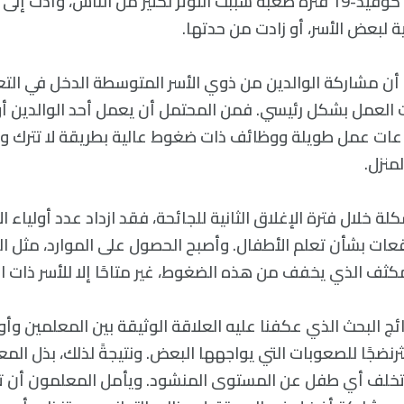
ARU: «كانت جائحة كوفيد-19 فترةً صعبة سببت التوتر لكثير من الناس، و
 لبعض الأسر، أو زادت من حدتها.
 أن مشاركة الوالدين من ذوي الأسر المتوسطة الدخل في التعل
لعمل بشكل رئيسي. فمن المحتمل أن يعمل أحد الوالدين أو 
ات عمل طويلة ووظائف ذات ضغوط عالية بطريقة لا تترك وقتً
منزل.
 خلال فترة الإغلاق الثانية للجائحة، فقد ازداد عدد أولياء ال
عات بشأن تعلم الأطفال. وأصبح الحصول على الموارد، مثل 
مكثف الذي يخفف من هذه الضغوط، غير متاحًا إلا للأسر ذات ا
ئج البحث الذي عكفنا عليه العلاقة الوثيقة بين المعلمين وأولي
نضجًا للصعوبات التي يواجهها البعض. ونتيجةً لذلك، بذل الم
تخلف أي طفل عن المستوى المنشود. ويأمل المعلمون أن 