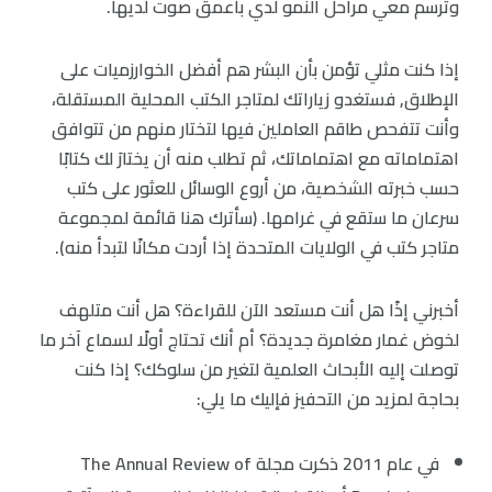
وترسم معي مراحل النمو لدي بأعمق صوت لديها.
إذا كنت مثلي تؤمن بأن البشر هم أفضل الخوارزميات على
الإطلاق, فستغدو زياراتك لمتاجر الكتب المحلية المستقلة،
وأنت تتفحص طاقم العاملين فيها لتختار منهم من تتوافق
اهتماماته مع اهتماماتك، ثم تطلب منه أن يختارَ لك كتابًا
حسب خبرته الشخصية، من أروع الوسائل للعثور على كتب
سرعان ما ستقع في غرامها. (سأترك هنا قائمة لمجموعة
متاجر كتب في الولايات المتحدة إذا أردت مكانًا لتبدأ منه).
أخبرني إذًا هل أنت مستعد الآن للقراءة؟ هل أنت متلهف
لخوض غمار مغامرة جديدة؟ أم أنك تحتاج أولًا لسماع آخر ما
توصلت إليه الأبحاث العلمية لتغير من سلوكك؟ إذا كنت
بحاجة لمزيد من التحفيز فإليك ما يلي:
في عام 2011 ذكرت مجلة The Annual Review of