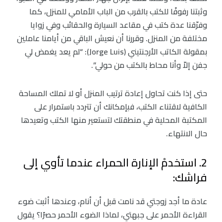
وثبتنا رفوفًا للكتب بالقرب من الباب الأمامي للمنزل، كما
وفرّقنا عدة كتب في مقاعد السيارة والحقائب وفي زوايا
مختلفة من المنزل. وقررنا أن نعيش الباقي من أيامنا عاملين
بمقولة الكاتب الأرجنتيني (Jorge Luis): “لم يعد يغمض لي
جفن إلاّ وأنا محاط بالكتب من حولي”.
حتى إذا كنت تحاول إعادة ترتيب المنزل أو لا تملك المساحة
الكافية لاقتناء الكتب، فبإمكانك أن تتردد باستمرار على
المكتبة المحلية في منطقتك لتستعير منها الكتب وتعيدها
حال الانتهاء.
2. استخدمْ الإنارة الحمراء عندما تأوي إلى
فراشك:
عادة ما أجد زوجتي قد نامت قبل أن أنام، وعندها أثبت ضوء
القراءة الأحمر على جبهتي، لماذا الضوء الأحمر حصرًا؟ يقول