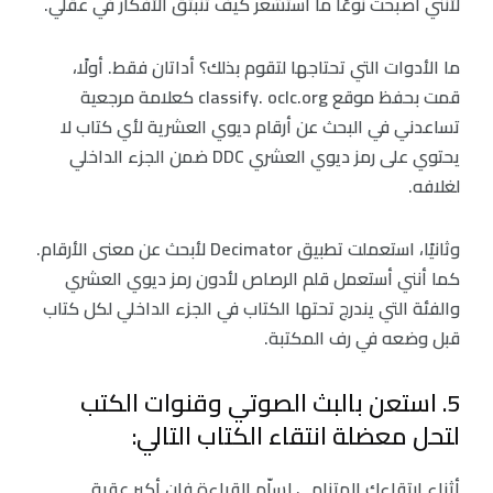
لأنني أصبحت نوعًا ما أستشعر كيف تنبثق الأفكار في عقلي.
ما الأدوات التي تحتاجها لتقوم بذلك؟ أداتان فقط. أولًا،
قمت بحفظ موقع classify. oclc.org كعلامة مرجعية
تساعدني في البحث عن أرقام ديوي العشرية لأي كتاب لا
يحتوي على رمز ديوي العشري DDC ضمن الجزء الداخلي
لغلافه.
وثانيًا، استعملت تطبيق Decimator لأبحث عن معنى الأرقام.
كما أنني أستعمل قلم الرصاص لأدون رمز ديوي العشري
والفئة التي يندرج تحتها الكتاب في الجزء الداخلي لكل كتاب
قبل وضعه في رف المكتبة.
5. استعن بالبث الصوتي وقنوات الكتب
لتحل معضلة انتقاء الكتاب التالي:
أثناء ارتقاءك المتنامي لسلّم القراءة فإن أكبر عقبة