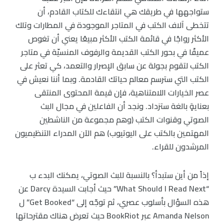
ستواجهها في طريقك هي انتقاءك للكتاب القادم، أن
تتخطى آلاف الكتب في المتاجر الموجودة في المطارات وتلك
الأكثر رواجًا في قائمة الكتب الأكثر مبيعًا يعني أن تغوص
عميقًا في بحور الكتب القديمة والرفوف المنسيّة في متاجر
الكتب لتقوم بجولة عن سابق الإصرار والتعمد، كي تعثر على
الكتب التي سترسم معالم حياتك القادمة. وبما أننا نعيش في
عصر الخيارات اللامتناهية، فإن قيمة المحتوى المنتقى
بعنايةٍ بالغة ستزداد. ونجد أن الفاعلين في مجال البث
الصوتي وقنوات الكتب (وهم مجموعة من الناشطين
المهتمين بالكتب على اليوتيوب) هم الآن المدراء التنظيميون
المرشدون للقراء.
إذاً من أين ستبدأ؟ بالنسبة للبث الصوتي، يمكنك البدء ب
“What Should I Read Next” حيث أجابت السيدة Darcy عن
هذه السؤال بأسلوب عصري، ثم توجّه إلى “Get Booked” ل
Amanda Nelson عبر BookRiot حيث تعرض هناك مقترحاتها