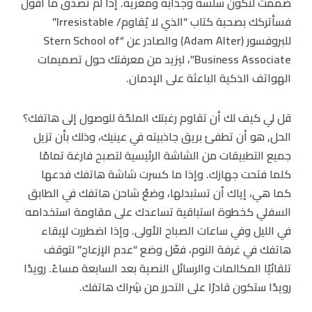
صُممت لتكون سلسة وجذابة ومغرية. إذا لم تصدق ما أقول
فسأتركك بصحبة كتاب “الذي لا يُقاوم/ Irresistable”
للبروفسور (Adam Alter) والصادر عن “Stern School of
Business Associate”، ليزيد من معرفتك حول تصميمات
الهواتف الذكية الباعثة على الإدمان.
قل لي كيف لك أن تقاوم رغبتك الملحّة للوصول إلى هاتفك؟
الحل, هو أن تطفئ بريق جاذبيته في عينيك، وذلك بأن تزيل
جميع التطبيقات من الشاشة الرئيسية لتصبح فارغة تمامًا
كلما فتحت جهازك. وإذا ما كسرت شاشة هاتفك فدعها
كما هي، إياك أن تستبدلها، وضعْ شاحن هاتفك في الطابق
السفلي كخطوة استباقية تساعدك على مقاومة استخدامه
في الليل وفي ساعات الصباح الأولى. وإذا اضطررت لإبقاء
هاتفك في غرفة النوم، فعّل وضع “عدم الإزعاج” لتوقف
تلقائيًا المكالمات والرسائل النصية بعد السابعة مساءً. رويدًا
رويدًا ستكون قادرًا على التحرر من شِراك هاتفك.