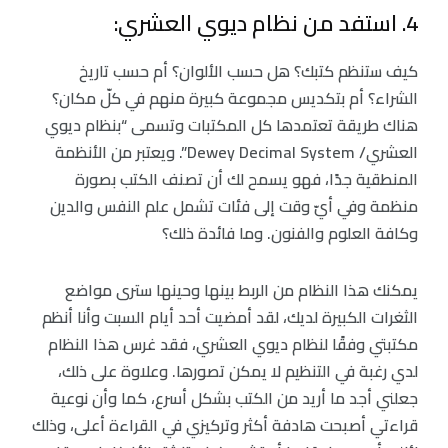
4. استفد من نظام ديوي العشري:
كيف ستنظم كتبك؟ هل حسب الألوان؟ أم حسب تاريخ
الشراء؟ أم بتكديس مجموعة كبيرة منهم في كلّ مكان؟
هناك طريقة تعتمدها كل المكتبات وتسمى “بنظام ديوي
العشري/ Dewey Decimal System”. ويعتبر من الأنظمة
المنطقية جدًا، فهو يسمح لك أن تصنف الكتب بصورة
منظمة وفي أيّ وقت إلى فئات تشمل علم النفس والدين
وكافة العلوم والفنون. وما فائدة ذلك؟
يمكنك هذا النظام من الربط بينها وحينها سترى مواضع
الثغرات الكبيرة لديك، لقد أمضيت أحد أيام السبت وأنا أنظم
مكتبتي وفقًا لنظام ديوي العشري، فقد غرس هذا النظام
لدي رغبة في التنظيم لا يمكن تصورها. وعلاوة على ذلك،
جعلني أجد ما أريد من الكتب بشكل أسرع، كما وأن نوعية
قراءتي أصبحت هادفة أكثر وتركيزي في القراءة أعلى، وذلك