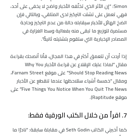
Simon: “إن الأثر الذي تخلّفه الأخبار واضح لا يخفى على أحد،
فهي تعمل على تشتت التركيز لدى المتلقي، وبالتالي فإن
الضخ الهائل للأخبار سيقابله حالة من عدم التركيز وحاجة
مستمرة لتوزيع ما تبقى منه بفعالية وسط الغزارة في
المصادر الإخبارية التي ستقوم بتشتيته ثانيةً”.
إذا أردت أن تتعمق أكثر في هذا المجال، فأنا أنصحك بقراءة
مقال “لماذا عليك الإقلاع عن قراءة الأخبار Why You
Should Stop Reading News” على موقع Farnam Street،
ومقال “خمسة أشياء ستلاحظها عندما تنقطع عن الأخبار
Five Things You Notice When You Quit The News” على
موقع Raptitude).
7. اقرأ من خلال الكتب الورقية فقط:
كما أخبرني الكاتب Seth Godin في مقابلة سابقة: “نادرًا ما