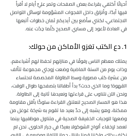
أحيانًا أكتفي بقراءة بعض الصفحات وتمر عليَّ أيام لا أقرأ
فيها أبدًا، وأنزلق داخل الفجوات المشؤومة لوسائل التواصل
الاجتماعي، لكنني سأضع بين أيديكم ثمان خطوات أتبعها
في العادة لأعود إلى مساري الصحيح كلّما حِدُت عنه.
1. دع الكتب تغزو الأماكن من حولك:
يمتلك معظم الناس رفوفًا في منازلهم تحفظ لهم أشياءهم،
وذات يوم من السنة الماضية وضعت زوجتي مجموعة تتألف
من عشرة كتب مصورة وسط الطاولة المخصصة لاحتساء
القهوة! وما الذي حدث؟ بدأ أطفالنا بتصفحها طوال الوقت،
ونحن الآن نتناوب على قراءتها ونعيدها ثانية إلى الطاولة.
هذا هو المسار الصحيح لنعتنق القراءة سلوكًا بأقل مقاومة
ممكنة، وهو يشبه إلى حدّ بعيد ما تقوم به شركة غوغل من
وضعها للوجبات الخفيفة الصحية في متناول موظفيها بينما
تعمد لإخفاء ألواح الشوكولا بعيدًا في جرار الحلوى. نحن لم
نكتف بذلك، ولكننا قمنا بإنزال جهاز التلفاز ووضعه في القبو،