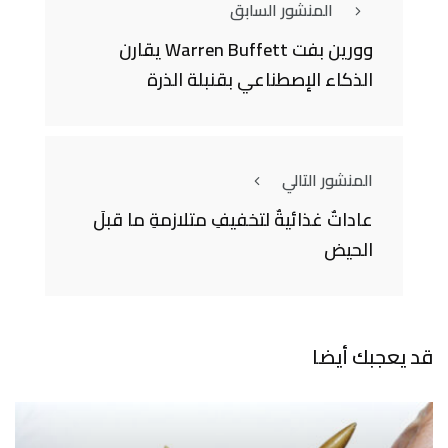
المنشور السابق
وورين بفت Warren Buffett يقارن
الذكاء الإصطناعي بقنبلة الذرة
المنشور التالي
عاداتٌ غذائيةٌ لتخفيفِ متلازمةِ ما قبلَ
الحيض
قد يعجبك أيضا