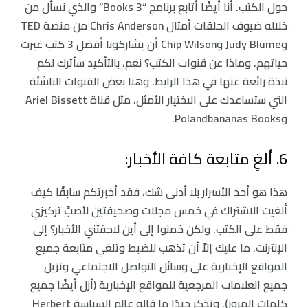
حول الكتب. أنا أيضًا أتابع برنامج “3 Books” والذي نسأل من
خلاله ضيوف الحلقات أمثال Chris Anderson من منصة TED
وJudy Blume وChip Wilson أن يشاركونا أفضل 3 كتب غيرت
حياتهم. وماذا عن قنوات الكتب؟ نعم، بالتأكيد سأترك لكم
نبذة رائعة عنها في هذا الرابط. وهنا بعض القنوات الناشئة
التي ستساعدك على الاختيار الأمثل، مثل قناة Ariel Bissett
وPolandbananas Books.
6. ألغِ متابعة كافة الأخبار:
هذا هو أحد الأسرار بلا أدنى شك، فقد أخبرتكم سابقًا كيف
ألغيت الاشتراك في خمس مجلات وصحيفتين لأصبَّ تركيزي
فقط على الكتب. ولكن خمنوا إلى أين لاحقتني الأخبار؟ إلى
الإنترنت. ما عليك إلاّ أن تذهب للضبط وتلغي متابعة جميع
المواقع الإخبارية على وسائل التواصل الاجتماعي وتزيل
جميع العلامات المرجعية للمواقع الإخبارية (أزل أيضًا جميع
كلمات المرور). وتذكر جيدًا ما قاله عالم السياسة Herbert