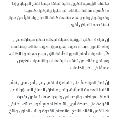
هاتفك الرئيسية لتكون خالية تمامًا حينما تفتح الجهاز, وإذا
ما كُسرت شاشة هاتفك، تجاهلها واتركها بكسرها
وخدوشها, وقم بإلغاء متابعة كافة الأخبار, ولا تقرأ من جهاز
تستخدمه لأغراض أخرى.
إن قراءة الكتب الورقية كفيلة لجعلك تحكم سيطرتك على
زمام الأمور، حيث لا صوت يعلو فوق صوت عقلك، وستخفت
كلّ الأصوات أمام الصور الخلّاقة التي يرسم معالمها الكاتب،
وسيتحرر عقلك من تشتيت الإشعارات والتنبيهات ليغوص
عميقًا في بحار الكلمات.
إنَّ ثمارَ المواظبةُ على القراءةِ لا تخفى على أحدٍ، فهي تحفّز
الخلايا العصبية المرآتية، وتحرر مناطق الدماغ المسؤولة عن
تنمية العواطف والإحساس والإدراك، فلا تستهن بقدرة
القراءة على حياكة أبهى الأنماط لجميع أدوار حياتك، إذ ترقى
بك لتكون القائد الناجح، والمعلم القدوة والأب الحنون والأخ