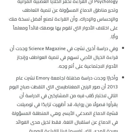
Psychology أن القراءة تحفز الخلايا العصبية المرآتية
وتحرر مناطق الدماغ المسؤولة عن تنمية التعاطف
والإحساس والإدراك. وأن القراءة تصنع أفضل نسخة منك
على اختلاف الأدوار التي تقوم بها بوصفك قائداً ومعلماً
وأبًا.
وفي دراسة أخرى نشرت في Science Magazine وجدت أن
قراءة الخيال الأدبي تسهم في تنمية العواطف وإنجاز
الأدوار الاجتماعية على أتم وجه.
وأخيرًا وجدت دراسة مذهلة لجامعة Emory نشرت عام
2013 أن صور الرنين المغناطيسي التي التقطت صباح اليوم
التالي لاختبار طُلب فيه من المشاركين في الدراسة أن
يقرأوا فصولًا من رواية، قد أظهرت تزايدًا في توصيلات
قشرة الدماغ الصدغي الأيسر، وهي المنطقة المسؤولة
في الدماغ عن استقبال اللغة. فقط تخيل مدى الفوائد
بعيدة المدى التي تغرسها فينا القراءة اليومية.