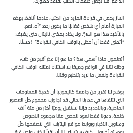
الداعم، فلا تجعل صفحات الكتب تفتقد حضورك.
السرّ يكمن في قراءة المزيد من الكتب، عندما أتلفظ بهذه
العبارة أمام أيّ شخص فغالبًا ما يكون رده: “آه, نعم,
بالتأكيد هذا هو السر”. ولا يكاد يمضي ثانيتان حتى يضيف:
“أتمنى فقط أن أحظى بالوقت الكافي للقراءة” !! حسنًا.
أتعلمون ماذا أسمي هذا؟ ما هو إلاّ عذر أقبح من ذنب،
وذلك لأننا في الواقع جميعًا بلا استثناء نمتلك الوقت الكافي
للقراءة ولفعل ما نريد بتنظيم وقتنا.
يوضح لنا تقرير من جامعة كاليفورنيا أن كمية المعلومات
التي نتلقاها في عصرنا الحالي قد تجاوزت مجموع كلّ العصور
الماضية، وبالتحديد فإننا نستقبل يوميًا أكثر من مئة ألف
كلمة. دعونا فقط نعود لنحصي معًا مجموع النصوص
وعناوين الأخبار وروابط مواقع الإنترنت التي نتصفحها كلّ
يوم، ثم أخبروني كيف سيتسنى لنا أن نقرأ الكتب ونحن غرقى