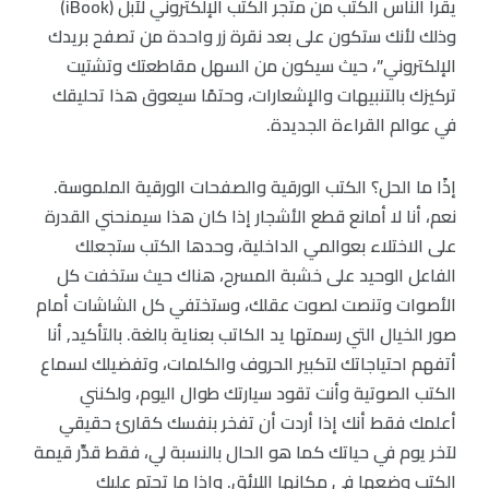
يقرأ الناس الكتب من متجر الكتب الإلكتروني لآبل (iBook)
وذلك لأنك ستكون على بعد نقرة زر واحدة من تصفح بريدك
الإلكتروني”، حيث سيكون من السهل مقاطعتك وتشتيت
تركيزك بالتنبيهات والإشعارات، وحتمًا سيعوق هذا تحليقك
في عوالم القراءة الجديدة.
إذًا ما الحل؟ الكتب الورقية والصفحات الورقية الملموسة.
نعم، أنا لا أمانع قطع الأشجار إذا كان هذا سيمنحني القدرة
على الاختلاء بعوالمي الداخلية، وحدها الكتب ستجعلك
الفاعل الوحيد على خشبة المسرح، هناك حيث ستخفت كل
الأصوات وتنصت لصوت عقلك، وستختفي كل الشاشات أمام
صور الخيال التي رسمتها يد الكاتب بعناية بالغة. بالتأكيد, أنا
أتفهم احتياجاتك لتكبير الحروف والكلمات، وتفضيلك لسماع
الكتب الصوتية وأنت تقود سيارتك طوال اليوم، ولكنني
أعلمك فقط أنك إذا أردت أن تفخر بنفسك كقارئ حقيقي
لآخر يوم في حياتك كما هو الحال بالنسبة لي، فقط قدِّر قيمة
الكتب وضعها في مكانها اللائق. وإذا ما تحتم عليك