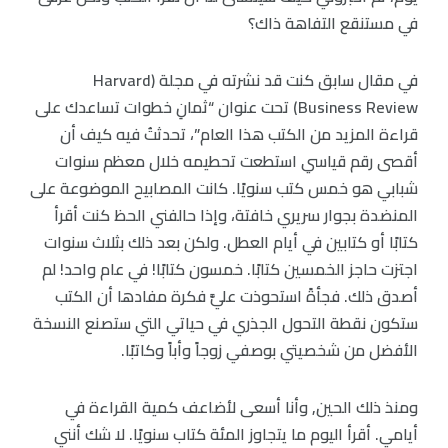
في مستنقع التفاهة ذاك؟
في مقال سابق كنت قد نشرته في مجلة (Harvard
Business Review) تحت عنوان “ثمانِ خطوات تساعدك على
قراءة المزيد من الكتب هذا العام”، تحدثتُ فيه كيف أن
أقصى رقم قياسي استطعت تحطيمه خلال معظم سنوات
شبابي هو خمس كتب سنويًا. كانت المصابيح الموضوعة على
المنضدة بجوار سريري خافتة، وإذا حالفني الحظ كنت أقرأ
كتابًا أو كتابين في أيام العطل. ولكن بعد ذلك بثلاث سنوات
اجتزت حاجز الخمسين كتابًا. خمسون كتابًا! في عام واحد! لم
أصدق ذلك. فجأةً استحوذت عليَّ فكرة مفادها أن الكتب
ستكون نقطة التحول الجذري في حياتي التي ستصنع النسخة
الأفضل من شخصيتي بوصفي زوجاً وأباً وكاتبًا.
ومنذ ذلك الحين, وأنا أسعى لأضاعف كمية القراءة في
أيامي. أقرأ اليوم ما يتجاوز المئة كتاب سنويًا. لا شك أنني