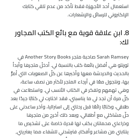
استعمال أحد الأجهزة فقط تأكد من عدم تلقي كتابك
الإلكتروني للرسائل والإشعارات.
8. ابنِ علاقة قوية مع بائع الكتب المجاور
لك:
‏Sarah Ramsey صاحبة متجر Another Story Books في
تورنتو هي أفضل بائعة كتب بالنسبة لي. أدخلُ متجرها وأبدأ
بالحديث والدردشة معها وأخبرها عن كلّ الصعوبات التي أمرُّ
بها، ونتجول معًا في أرجاء المتجر لأكثر من نصف ساعة،
وهي تهمهم وتفكر في الكتاب الأنسب لي. واستطاعت في
كلّ مرة أن تجد لي ما يناسبني، فقد اختارت لي كتابًا جيدًا بعد
طلاقي، وكتابًا رائعًا قبل رحلتي إلى استراليا، وآخر ساعدني على
حلّ مشاكلي مع أطفالي، وبعد ذلك أخرج من متجرها
وذراعاي محملتان بكتب لها قدرة خاصة على تشخيص ما
ينتابني من مشاعر وأفكار، فترشدني للشفاء مما يعتريني,