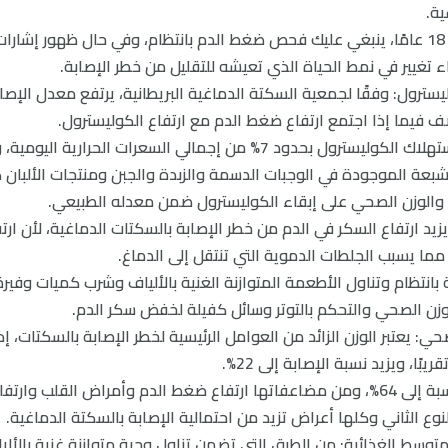
ة.
فإذا كان عمرك فوق 18 عامًا، ينبغي عليك فحص ضغط الدم بانتظام، وفي حال ظهور إش
اء تغيير في نمط الحياة الذي تعيشه للتقليل من خطر الإصابة.
ليسترول: وفقًا لجمعية السكتة الدماغية البريطانية، يرتفع معدل الإصا
 فيما إذا اجتمع ارتفاع ضغط الدم مع ارتفاع الكوليسترول.
لذا ينبغي أن يكون استهلاك الكوليسترول بحدود 7% من إجمالي السعرات الح
بعة الموجودة في الوجبات الدسمة والزبدة والجبن ومنتجات الألبان 
 والوزن الصحي على إبقاء الكوليسترول ضمن معدله الطبيعي.
 يزيد ارتفاع السكر في الدم من خطر الإصابة بالسكتات الدماغية، لأن ار
مما يسبب الجلطات الدموية التي تنتقل إلى الدماغ.
ة بانتظام وتناول الأطعمة المتوازنة الغنية بالألياف وشرب كميات وفير
وزن الصحي والتحكم بالتوتر وسائل كفيلة لخفض سكر الدم.
حي: يعتبر الوزن الزائد من العوامل الرئيسية لخطر الإصابة بالسكتات، إ
ا، ويزيد نسبة الإصابة إلى 22%.
وترفع البدانة تلك النسبة إلى 64%، ومن مضاعفاتها ارتفاع ضغط الدم وأمراض القلب 
 الثاني وكلها أعراض تزيد من احتمالية الإصابة بالسكتة الدماغية.
 المتوسط الغذائية: من الطرق التي تضمن تناول وجبة متوازنة غنية بالأ