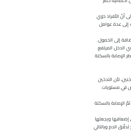
 احتمالية خطر
ى أنّ الأفراد ذوي
ك إلى عدة عوامل
ضافة إلى الخمول.
وي الدخل المرتفع.
طر الإصابة بالسكتة
نين، لأن التدخين
اض في مستويات
مّ الإصابة بالسكتة
ى إضعافها ويجعلها
تدفّق الدم وبالتالي