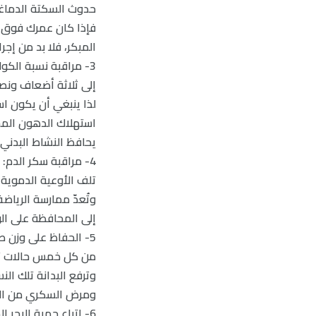
حدوث السكتة الدماغي
المبكر، فلا بد من إجر
3- مراقبة نسبة الكو
إلى ثلاثة أضعاف ونصف
استهلاك الدهون المش
يحافظ النشاط البدني
4- مراقبة سكر الدم:
تلف الأوعية الدموية 
وتُعدّ ممارسة الرياض
إلى المحافظة على ال
5- الحفاظ على وزن ص
من كل خمس حالات تقريبً
ومرض السكري من النوع
6- اتباع حمية البحر