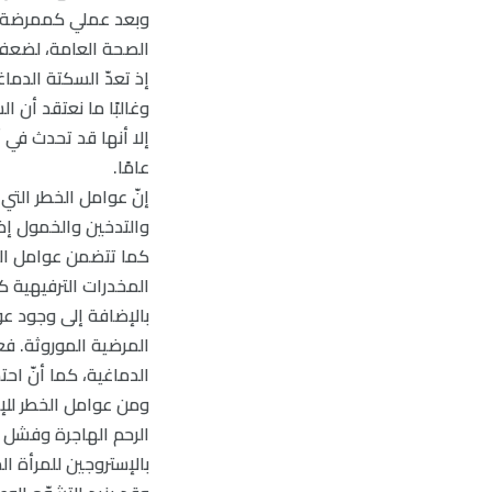
وبعد عملي كممرضة، أ
الصحة العامة، لضعف 
إذ تعدّ السكتة الدماغ
وغالبًا ما نعتقد أن ا
عامًا.
إنّ عوامل الخطر التي
والتدخين والخمول إضاف
كما تتضمن عوامل الخ
المخدرات الترفيهية ك
بالإضافة إلى وجود عو
المرضية الموروثة. فعل
الدماغية، كما أنّ اح
ومن عوامل الخطر للإص
بالإستروجين للمرأة الم