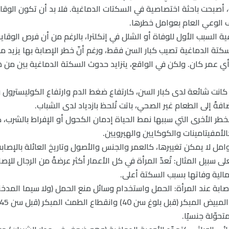
صبحت باحثة اختصاصية في السكتات الدماغية. فلا بد أن تكون الوقاي
الوعي العام بعوامل خطرها.
ية السبب الأول للوفاة أو الشلل في إنكلترا، بالرغم من أن فرص الوقاية
لسكتة الدماغية تصيب كبار السن فقط، ورغم أنّ خطر الإصابة بها يزيد م
 كانت شائعة لدى كبار السن، كارتفاع ضغط الدم وارتفاع الكوليسترو
ةً إلى الطعام غير الصحي، باتت تُلحظ بازدياد لدى الشباب.
طر الأخرى التي سببها نمط الحياة إدمان الكحول أو الإفراط بالشرب،
الأمفيتامينات والكوكايين والهيرويين.
امل لا يمكن تغييرها، كالعمر والجنس والأصول وتاريخ العائلة بالإصاب
ى سبيل المثال: تُعدّ المرأة في كل الأعمار أكثر عرضةً من الرجال للإص
تمالية وفاتها بسبب السكتة أعلى.
ابة عند المرأة: الحمل واستخدام وسائل منع الحمل (ولا سيما المدخنا
تحوّلة جنسيًا.