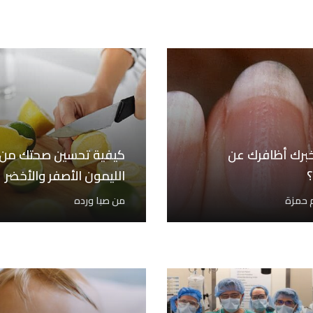
خبرك أظافرك عن
كيفية تحسين صحتك من 
الليمون الأصفر والأخضر
 حمزة
من
صبا ورده