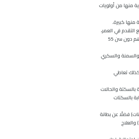
ة منها من أولويات
 منها كبيرة.
ع التقدم في العمر،
إلا أنها قد تحدث في أي عمر كان. ولكن في الواقع، يتزايد حدوث السكتة الدماغية بين من هم دون سن 55
ل والسمنة والسكري
 كذلك تعاطي
ة بالسكتة والحالات
ابة بالسكتات
ت) فضلًا عن بطانة
الرحم الهاجرة وفشل المبيض المبكر (قبل بلوغ سن 40) وانقطاع الطمث المبكر (قبل سن 45) والعلاج