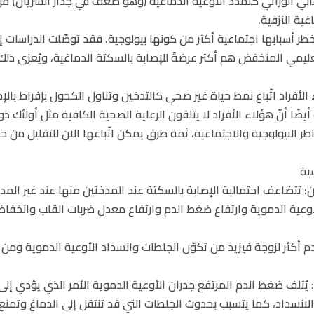
عائي الوراثي كتمدّد الأوعية الدماغية (وهو ضعف في جدار الشريان) من
غية النزفية.
طر أسبابها اجتماعية أكثر من كونها بيولوجية. فقد توصّلت الدراسات إل
ليمي المنخفض هم أكثر عرضةً للإصابة بالسكتة الدماغية، ويُعزى ذل
لأفراد اتّباع نمط حياة غير صحي كالتدخين وتناول الكحول بإفراط بالإ
ضًا أنّ هؤلاء الأفراد لا يتلقون الرعاية الصحية الكافية مثل أولئك ذ
طر البيولوجية والاجتماعية، ثمة طرق يمكن اتّباعها الآن للتقليل من خ
ية
ن: تتضاعف احتمالية الإصابة بالسكتة عند المدخنين منها عند غير المدخ
أوعية الدموية وارتفاع ضغط الدم وارتفاع معدل ضربات القلب وانخف
م أكثر لزوجة فيزيد من تكوّن الجلطات وانسداد الأوعية الدموية ومن ث
 يُتلف ضغط الدم المرتفع جدران الأوعية الدموية الأمر الذي يؤدي إل
 الانسداد، كما يتسبب بحدوث الجلطات التي قد تنتقل إلى الدماغ وتمنع 