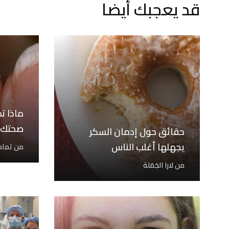
قد يعجبك أيضا
ماذا ت
صحتك؟
حقائق حول إدمان السكر
يجهلها أغلب الناس
من
تمام
من
لارا الجَمَلة