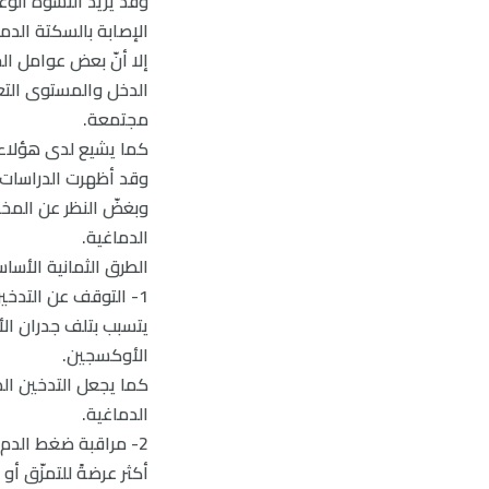
وقد يزيد التشوّه الو
الإصابة بالسكتة الدما
إلا أنّ بعض عوامل الخ
الدخل والمستوى التع
مجتمعة.
كما يشيع لدى هؤلاء ا
وقد أظهرت الدراسات أي
وبغضّ النظر عن المخا
الدماغية.
الطرق الثمانية الأساس
1- التوقف عن التدخي
يتسبب بتلف جدران ال
الأوكسجين.
كما يجعل التدخين الد
الدماغية.
2- مراقبة ضغط الدم:
أكثر عرضةً للتمزّق أو