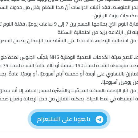
حر المتوسط. فقد أثبتت الدراسات أنّ هذا النظام يقلل من حدوث السكت
مكسرات وزيت الزيتون.
7- النوم جيدًا: تتراوح فترة النوم التي يحتاجها الجسم بين 7 إلى
 لأن ارتفاعه يزيد من احتمالية السكتة.
يد من احتمالية الإصابة، فالحفاظ على النشاط قدر الإمكان يضمن الحص
8- الحفاظ على النشاط: تنصح هيئة الخدمات الصحية الوطنية HS
 150 دقيقة أو تلك عالية الشدة لمدة 75 دقيقة أسبوعيًا.
ارين بالتساوي على أربعة أو خمسة أيام أسبوعيًا، أو يوميًا. عادةً، ي
ن يومين أسبوعيًا.
م من آثار الإصابة بالسكتة المدمّرة والمُغيّرة لمسار الحياة، إلا أنه يمكن 
ية البسيطة في نمط الحياة، يمكنه التقليل من خطر الإصابة وتعزيز صحة 
تابعونا على التيليغرام