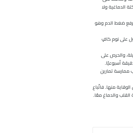
ة الدماغية ولا
 9 ساعات يوميًا، فقلة النوم ترفع ضغط الدم وهو
ول على نوم كافٍ
N بتجنّب الجلوس لمدة طويلة، والحرص على
جب ممارسة تمارين
الوقاية منها. فاتّباع
القلب والدماغ معًا.