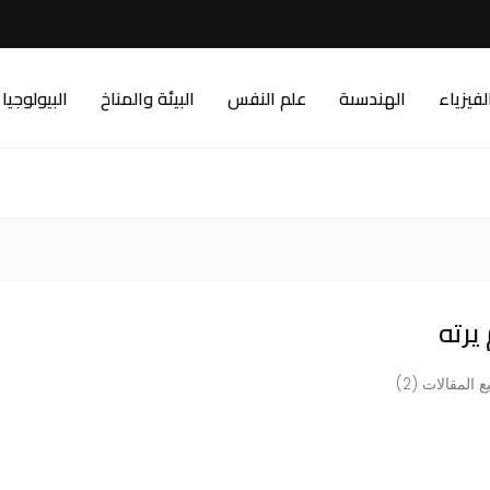
لفيزياء
الهندسىة
علم النفس
البيئة والمناخ
البيولوجيا
يرته
 المقالات (2)