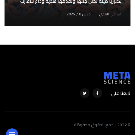
بكتيريا ميتة تحلّل جثثها وتقدمها هدية وداع للأقارب
.
من
علي العدي
مارس 18, 2025
تابعنا على
© 2022 - جمع الحقوق محفوظة