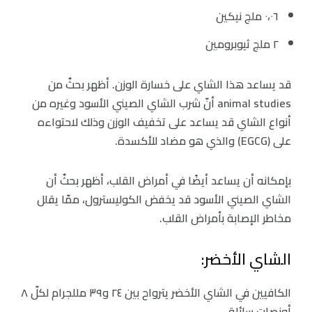
٠،٠٦ ملج نيكين
٢ ملج ثيوبرومين
قد يساعد هذا الشاي على خسارة الوزن. أظهر بحثٌ من
animal studies أنّ شرب الشاي الصيني الأسود وغيره من
أنواع الشاي قد يساعد على تخفيف الوزن وذلك لاحتواءه
على (EGCG) والذي هو مضاد للأكسدة.
بإمكانه أن يساعد أيضًا في أمراض القلب، أظهر بحثٌ أن
الشاي الصيني الأسود قد يخفض الكوليسترول، ممّا يقلل
مخاطر الإصابة بأمراض القلب.
الشاي الأخضر:
الكافيين في الشاي الأخضر يترواح بين ٢٤ و٣٩ مللجرام لكلّ ٨
أونصات سائلة.