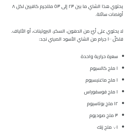
يحتوي هذا الشاي ما بين ٢٣ إلى ٥٣ مللجرم كافيين لكل ٨
أونصات سائلة.
لا يحتوي على أيّ من الدهون، السكر، البروتينات، أو الألياف.
فلكلّ ١٠٠ جرام من الشاي الأسود الصيني نجد:
سعرة حرارية واحدة
١ ملج كالسيوم
ا ملج ماغنيسيوم
ا ملج فوسفوراس
١٢ ملج بوتاسيوم
٣ ملج صوديوم
٠،٠١ ملج زنك