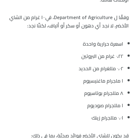
وفقًا ل Department of Agriculture، في١٠٠ غرام من الشاي
الأخضر، لا نجد أي دهون أو سكر أو ألياف، لكننّا نجد:
١سعرة حرارية واحدة
٠،٢٢ غرام من البروتين
٠،٠٢ مللغرام من الحديد
١ ملجرام ماغنيسيوم
٨ مللجرام بوتاسيوم
١ مللجرام صوديوم
٠،٠١ مللجرام زينك
قد يكون للشاي الأخضر فوائد صحيّة، بما في ذلك: