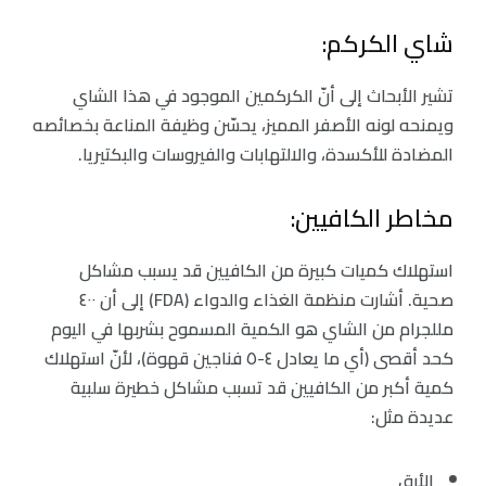
شاي الكركم:
تشير الأبحاث إلى أنّ الكركمين الموجود في هذا الشاي
ويمنحه لونه الأصفر المميز، يحسّن وظيفة المناعة بخصائصه
المضادة للأكسدة، والالتهابات والفيروسات والبكتيريا.
مخاطر الكافيين:
استهلاك كميات كبيرة من الكافيين قد يسبب مشاكل
صحية. أشارت منظمة الغذاء والدواء (FDA) إلى أن ٤٠٠
مللجرام من الشاي هو الكمية المسموح بشربها في اليوم
كحد أقصى (أي ما يعادل ٤-٥ فناجين قهوة)، لأنّ استهلاك
كمية أكبر من الكافيين قد تسبب مشاكل خطيرة سلبية
عديدة مثل:
الأرق