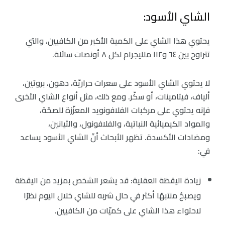
الشاي الأسود:
يحتوي هذا الشاي على الكمية الأكبر من الكافيين، والتي
تتراوح بين ٦٤ و١١٢ ملليجرام لكل ٨ أونصات سائلة.
لا يحتوي الشاي الأسود على سعرات حراريّة، دهون، بروتين،
ألياف، فيتامينات، أو سكّر. ومع ذلك، مثل أنواع الشاي الأخرى
فإنه يحتوي على مركبات الفلافونويد المعزّزة للصحّة،
والمواد الكيميائية النباتية، والفلافونول، والثيانين،
ومضادات الأكسدة. تظهر الأبحاث أنّ الشاي الأسود يساعد
في:
زيادة اليقظة العقلية: قد يشعر الشخص بمزيد من اليقظة
ويصبحُ منتبهًا أكثر في حال شربه للشاي خلال اليوم نظرًا
لاحتواء هذا الشاي على كميّات من الكافيين.