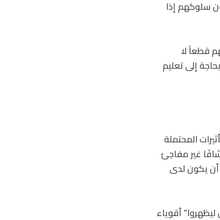
 وافقوا بشدة. 41% فقط سيغيرون سلوكهم إذا
 قطعاً لا
حاجة إلى تعليم
ثيرات المحتملة
شافًا غير مفاجئ
 أن يكون لدى
ليظهروا” أقوياء