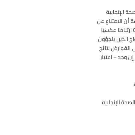
حة الإنجابية
Ket وآخرون. وجدت الدراسة أن الامتناع عن
مكملات البروتين يزيد بشكل كبير من تركيز الحيوانات المنوية. حدد Chavarro et al ارتباطًا عكسيًا
ن الشركاء الذكور للأزواج الذين يلجؤون
 القوارض نتائج
إن وجد – اعتبار
.
صحة الإنجابية