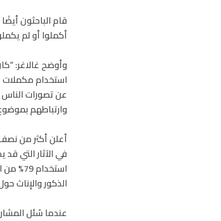
قام الباحثون أيضً
أكملوا أو لم يكمل
وأوضح غالاغر: “كا
استخدام مكملات الب
عن تصورات الناس 
وارتباطهم بموضوع م
في الآثار التي قد 
استخدام
الذكور والإناث حول 
عندما سُئل المشار