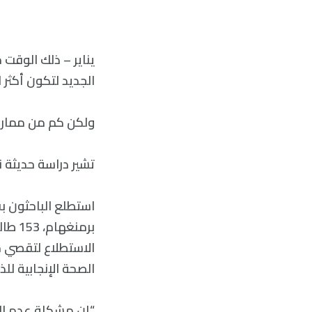
يناير – ذلك الوقت م
الجديد لتكون أكثر 
ولكن كم من ممارس 
تشير دراسة حديثة نشرت في ctive Biomedicine Online
استطلع الباحثون بق
برمنغ
الاستطلاع لتقصي م
الصحة الإنجابية للذ
“إن مشكلة عدم الخ