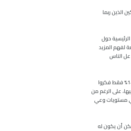
ن الذين ربما
الرئيسية حول
ة لفهم المزيد
عل الناس
أعلن أكثر من نصف المشاركين الذكور عن التفكير في خصوبتهم من قبل، ولكن 14% فقط فكروا
يها، على الرغم من
رًا في مستويات وعي
مكن أن يكون له