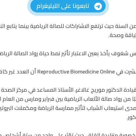
تابعونا على التيليغرام
ن السنة حيث ترتفع الاشتراكات للصالة الرياضية بينما يتابع ال
لياقة وصحة.
شغوف يأخذ بعين الاعتبار تأثير نمط حياة رواد الصالة الريا
Reprodu أن العدد غير كاف.
يادة الدكتور موريج غالاغر، الأستاذ المساعد في مركز الصحة ا
هام، 153 طالبًا من رواد صالة الألعاب الرياضية بين فبراير ومارس من ال
دى استيعاب الشباب لتأثير ممارسة الرياضة ومكملات البروت
كور.
صوبة متزايدة القلق، حيث تؤثر على واحد من ستة أشخاص حو