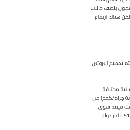
اهمون بنصف حالات
كن هناك ارتفاع
م تحطيم البروتين
تية مختلفة.
بينما يمكن لمعظم الناس الحصول على البدل الغذائي الموصى به من البروتين (0.8 جرام/كجم) من
بلغت قيمة سوق
مكملات البروتين العالمية 24.34 مليار دولار في عام 2022 ويقدر أن تصل إلى 51.81 مليار دولار