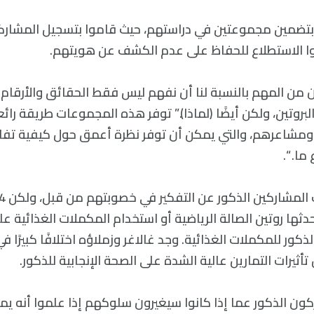
ا بتضمين مجموعتين في دراستهم، حيث قاموا بتسجيل المشاركي
وا الاستطلاع للحفاظ على عدم الكشف عن هويتهم.
ن من المهم بالنسبة لنا أن نفهم ليس فقط الحقائق والأرقام 
روتين، ولكن أيضًا (لماذا).” توفر هذه المجموعات طريقة رائع
ومشاعرهم، والتي يمكن أن توفر نظرة أعمق حول كيفية تفا
ا. “.
يحدثها روتين الصالة الرياضية أو استخدام المكملات الغذائية عل
 79% من الذكور للمكملات الغذائية. وجد غالاغر وزملاؤه اختلافًا كبي
تأثيرات التمارين عالية الشدة على الصحة الإنجابية للذكور.
كون الذكور عما إذا كانوا سيغيرون سلوكهم إذا علموا أنه ي