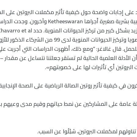
على إجابات واضحة حول كيفية تأثير مكملات البروتين على الص
للذكور. دراسة تجريبية بشرية صغيرة أجراها heeswaran
بين تناول طعام الصويا وتركيز الحيوانات المنوية لدى 99 م
حمل. قال غالاغر: “ومع ذلك، أظهرت الدراسات التي أجريت على
ن الأدلة العلمية الحالية لم تستقر جعلتنا نتساءل عن مقدار – 
بروتين أي تأثيرات لها على خصوبتهم».
ون في كيفية تأثير روتين الصالة الرياضية على الصحة الإنجابية
لة عامة على المشاركين عن نمط حياتهم وقيم مدى وعيهم بال
تناولهم لمكملات البروتين، سُئِلُوا عن السبب.