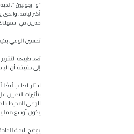
“و” رجوليين “، لدي
أكثر لياقة، والذي
حذرين في استهلاك ال
تحسين الوعي بكيفية
تعد طبيعة التقرير ا
إلى حقيقة أن البا
اختار الطلاب أيضً
بتأثيرات التمرين ع
الوعي المحيط بالص
يكون أوسع مما يقت
يوضح البحث الحاجة 