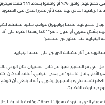
آثار طويلة المدى على خصوبتهم، وافق 76% أو
الة الرياضية الخاص بهم لديه تأثير قصير المدى على الخصوبة.
 الرجال بخصوبتهم عندما يواجهون عواقب سلبية محتملة، لكنهم
 بشكلٍ عفوي أو بدون دافع.” “هذا يسلط الضوء على أننا ب
لإنجابية عند الذكور عبر المجتمع.”.
 مطلوبة عن آثار مكملات البروتين على الصحة الإنجابية.
ل التي تم التحقيق فيها من خلال الاستبيان، كان الوعي بالتأ
و الأدنى. قال غالاغر: “من بعض النواحي، أعتقد أنه كان اكت
 العلم نفسه مليء بالمجهول يشير إلى أنه لا ينبغي أن نتوقع
 جيد لهذه القضايا.”.
التسويق الذي يستهدف سوق” الصحة “، وخاصة بالنسبة للرجال 