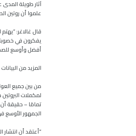
علموا أن روتين الص
قال غالاغر: “يهتم
يفكرون في خصوبتهم
أفضل وأوسع للصحة ا
المزيد من البيانات
من بين جميع العوام
لمكملات البروتين ه
تمامًا – حقيقة أن
الجمهور الأوسع فهم
“أعتقد أن انتشار 