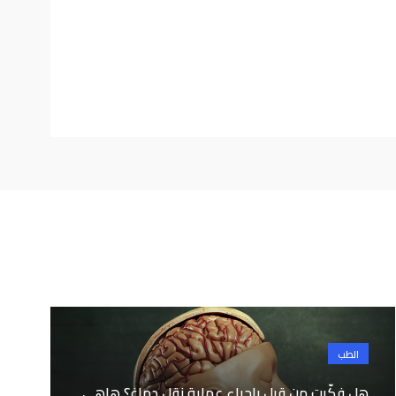
الطب
هل فكّرت من قبل بإجراء عملية نقل دماغ؟ هاهي