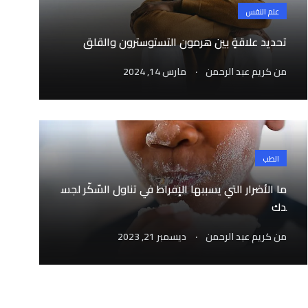
علم النفس
تحديد علاقةٍ بين هرمون التستوسترون والقلق
.
من
كريم عبد الرحمن
مارس 14, 2024
الطب
ما الأضرار التي يسببها الإفراط في تناول السّكّر لجس
دك
.
من
كريم عبد الرحمن
ديسمبر 21, 2023