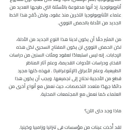
أنثروبولوجيا. إذ أنها مدفوعة بالأسئلة التي طرحها العديد من
علماء الأنثروبولوجيا الآخرين منذ عقود، ولكن دَُمَج هذا الخط
الجديد من الأدلة بالحمض النووي.
من المثير حقًا أن يكون لدينا هذا النوع الجديد من الأدلة،
لكن الحمض النووي لن يكون المفتاح السحري لكل هذه
الإجابات. إنه ليس استبعادًا لعقود ومئات السنين من دراسات
الفخار، ودراسات الأدوات القديمة، وعلم آثار المناظر
الطبيعية، وعلم الأعراق (الإثنوغرافيا) . فهذه كلها مجرد
قطع من الأحجية نحتاج إلى تجميعها. ويجب أن يكون هذا
دائمًا جهدًا متعدد التخصصات، حيث نعمل مع أنواع أخرى من
العلماء كما نعمل مع المجتمعات المحلية.
ماذا وجد حتى الآن؟
لقد أُخذت عينات من مؤسسات في تنزانيا وزامبيا وكينيا.