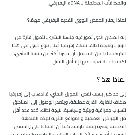
والمكافآت المحتملة لـ aDNA الإفريقي.
لماذا يعتبر الحمض النووي القديم الإفريقي مهمًا؟
إنه المكان الذي تطور فيه جنسنا البشري، لأطول فترة من
الزمن. ونتيجة لذلك، تمتلك إفريقيا أعلى تنوع جيني على هذا
الكوكب. لذا من المحتمل أن يخبرنا أكثر عن جنسنا البشري،
لكنه جانب لا نعرف عنها إلا أقل القليل.
لماذا هذا؟
إلى حد كبير بسبب نقص التمويل البحثي، فالذهاب إلى إفريقيا
مكلف للغاية. القارة عملاقة، ويتعذر الوصول إلى المناطق
لأسباب جغرافية وبيئية وسياسية. نتيجة لذلك، حُدد عدد أقل
من الهياكل العظمية والمواقع الأثرية لهذه المنطقة
الضخمة وفترة زمنية طويلة. كما أن الحفاظ على [الحمض
النووي] أمر سيء لأن الحرارة العالية والرطوبة والمياه تدمر