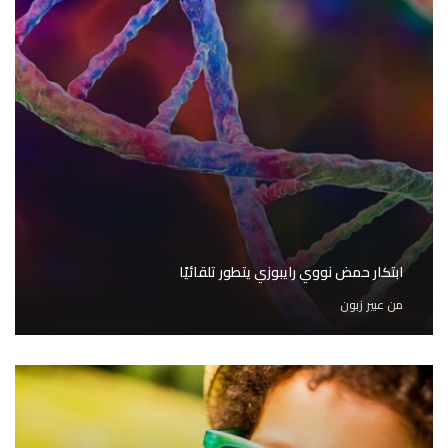
ابتكار حمض نووي رايبوزي يتطور تلقائيًا
من
عبير زبون