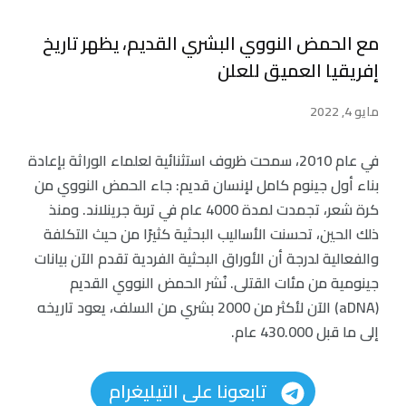
مع الحمض النووي البشري القديم، يظهر تاريخ
إفريقيا العميق للعلن
مايو 4, 2022
في عام 2010، سمحت ظروف استثنائية لعلماء الوراثة بإعادة
بناء أول جينوم كامل لإنسان قديم: جاء الحمض النووي من
كرة شعر، تجمدت لمدة 4000 عام في تربة جرينلاند. ومنذ
ذلك الحين، تحسنت الأساليب البحثية كثيرًا من حيث التكلفة
والفعالية لدرجة أن الأوراق البحثية الفردية تقدم الآن بيانات
جينومية من مئات القتلى. نُشر الحمض النووي القديم
(aDNA) الآن لأكثر من 2000 بشري من السلف، يعود تاريخه
إلى ما قبل 430.000 عام.
تابعونا على التيليغرام