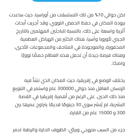
لكن حوالي 70% من تلك التسلسلات من أوراسيا، حيث ساعدت
برودة المكان في حفظ الحمض النووي، وقد أجريت أبحاث
أثرية واسعة على ذلك. بالنسبة للباحثين المهتمين بالتاريخ
الجيني لأوروبا وآسيا، هناك الكثير من الهياكل العظمية
المحفورة، والموجودة في المتاحف والمجموعات الأخرى،
وهناك فرصة جيدة أن تحمل هذه العظام حمضًا نوويًا
واضحًا.
يختلف الوضع في إفريقيا، حيث المكان الذي نشأ فيه
الإنسان العاقل منذ حوالي 300000 عام واستمر في التنويع
منذ ذلك الحين. على الرغم من أهمية إفريقيا في القصة
البشرية، لم يُنشر سوى 30 جينومًا قديمًا يتراوح عمرها بين
300 و 15000 عام من القارة.
جزء من السبب منهجي وبيئي: الظروف الحارة والرطبة تدمر