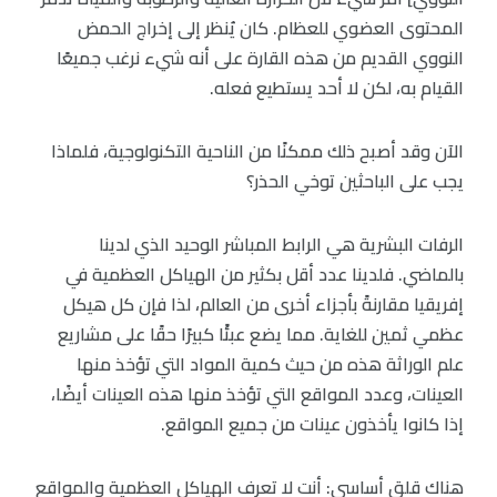
المحتوى العضوي للعظام. كان يُنظر إلى إخراج الحمض
النووي القديم من هذه القارة على أنه شيء نرغب جميعًا
القيام به، لكن لا أحد يستطيع فعله.
الآن وقد أصبح ذلك ممكنًا من الناحية التكنولوجية، فلماذا
يجب على الباحثين توخي الحذر؟
الرفات البشرية هي الرابط المباشر الوحيد الذي لدينا
بالماضي. فلدينا عدد أقل بكثير من الهياكل العظمية في
إفريقيا مقارنةً بأجزاء أخرى من العالم، لذا فإن كل هيكل
عظمي ثمين للغاية. مما يضع عبئًا كبيرًا حقًا على مشاريع
علم الوراثة هذه من حيث كمية المواد التي تؤخذ منها
العينات، وعدد المواقع التي تؤخذ منها هذه العينات أيضًا،
إذا كانوا يأخذون عينات من جميع المواقع.
هناك قلق أساسي: أنت لا تعرف الهياكل العظمية والمواقع