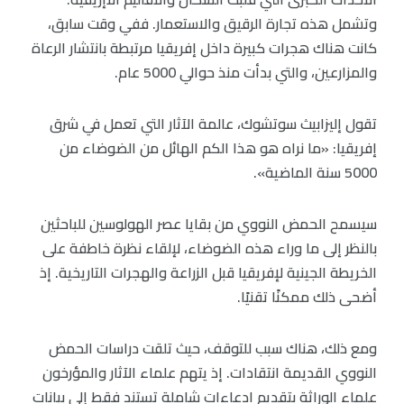
وتشمل هذه تجارة الرقيق والاستعمار. ففي وقت سابق،
كانت هناك هجرات كبيرة داخل إفريقيا مرتبطة بانتشار الرعاة
والمزارعين، والتي بدأت منذ حوالي 5000 عام.
تقول إليزابيث سوتشوك، عالمة الآثار التي تعمل في شرق
إفريقيا: «ما نراه هو هذا الكم الهائل من الضوضاء من
5000 سنة الماضية».
سيسمح الحمض النووي من بقايا عصر الهولوسين للباحثين
بالنظر إلى ما وراء هذه الضوضاء، لإلقاء نظرة خاطفة على
الخريطة الجينية لإفريقيا قبل الزراعة والهجرات التاريخية. إذ
أضحى ذلك ممكنًا تقنيًا.
ومع ذلك، هناك سبب للتوقف، حيث تلقت دراسات الحمض
النووي القديمة انتقادات. إذ يتهم علماء الآثار والمؤرخون
علماء الوراثة بتقديم ادعاءات شاملة تستند فقط إلى بيانات