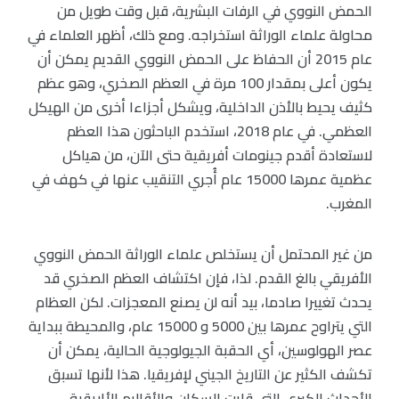
الحمض النووي في الرفات البشرية، قبل وقت طويل من
محاولة علماء الوراثة استخراجه. ومع ذلك، أظهر العلماء في
عام 2015 أن الحفاظ على الحمض النووي القديم يمكن أن
يكون أعلى بمقدار 100 مرة في العظم الصخري، وهو عظم
كثيف يحيط بالأذن الداخلية، ويشكل أجزاءا أخرى من الهيكل
العظمي. في عام 2018، استخدم الباحثون هذا العظم
لاستعادة أقدم جينومات أفريقية حتى الآن، من هياكل
عظمية عمرها 15000 عام أُجري التنقيب عنها في كهف في
المغرب.
من غير المحتمل أن يستخلص علماء الوراثة الحمض النووي
الأفريقي بالغ القدم. لذا، فإن اكتشاف العظم الصخري قد
يحدث تغييرا صادما، بيد أنه لن يصنع المعجزات. لكن العظام
التي يتراوح عمرها بين 5000 و 15000 عام، والمحيطة ببداية
عصر الهولوسين، أي الحقبة الجيولوجية الحالية، يمكن أن
تكشف الكثير عن التاريخ الجيني لإفريقيا. هذا لأنها تسبق
الأحداث الكبرى التي قلبت السكان والأقاليم الأإريقية.