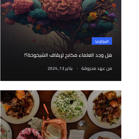
البيولوجيا
هل وجد العلماء مكابح لإيقاف الشيخوخة؟!
.
من
عهد محروقة
يناير 13, 2024