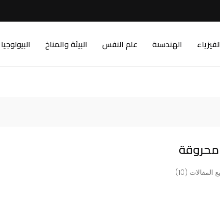
لفيزياء
الهندسىة
علم النفس
البيئة والمناخ
البيولوجيا
محروقة
 المقالات (10)