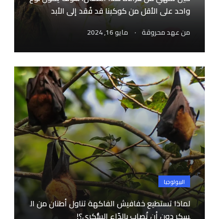
واحد على الأقل من كوكبنا قد فُقد إلى الأبد
.
من
عهد محروقة
مايو 16, 2024
البيولوجيا
لماذا تستطيع خفافيش الفاكهة تناول أطنان من ال
سكر دون أن تُصاب بالدّاء السُّكري؟!