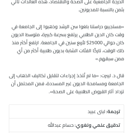
الدرجة الجامعية على الصحة والاقتصاد، هذه العائدات تأتي
بثمن بالنسبة للمديونين.
«مستجيبو دراستنا بلغوا سن الرشد وذهبوا إلى الجامعة في
وقت كان الدين الطلابي يرتفع بسرعة كبيرة، متوسط الديون
كان حوالي 25000$ لأربع سنين في الجامعة. ارتفع أكثر منذ
ذلك الوقت، تاركًا الفئات الشابة بديون طلابية أكثر من أي
ممن سبقهم.»
قال د. ليبرت: «ما لم تُتخذ إجراءات لتقليل تكاليف الذهاب إلى
الجامعة ومسامحة الديون غير المسددة، فمن المحتمل أن
تزداد آثار القروض الطلابية على الصحة».
ترجمة:
لبنى عبيد
تدقيق علمي ولغوي:
حسام عبدالله