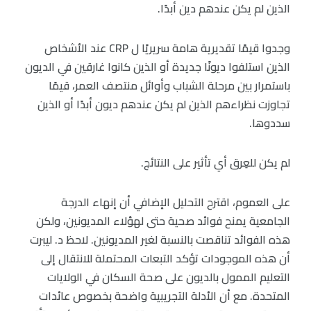
الذين لم يكن عندهم دين أبدًا.
وجدوا قيمًا تقديرية هامة سريريًا ل CRP عند الأشخاص
الذين استلفوا ديونًا جديدة أو الذين كانوا غارقين في الديون
باستمرار بين مرحلة الشباب وأوائل منتصف العمر، قيمًا
تجاوزت نظراءهم الذين لم يكن عندهم ديون أبدًا أو الذين
سددوها.
لم يكن للعِرق أي تأثير على النتائج.
على العموم، اقترح التحليل الإضافي أن إنهاء الدرجة
الجامعية يمنح فوائد صحية حتى لهؤلاء المديونين، ولكن
هذه الفوائد تناقصت بالنسبة لغير المديونين. لاحظ د. ليبرت
أن هذه الموجودات تؤكد التبعات المحتملة للانتقال إلى
التعليم الممول بالديون على صحة السكان في الولايات
المتحدة. مع أن الأدلة التجريبية واضحة بخصوص عائدات