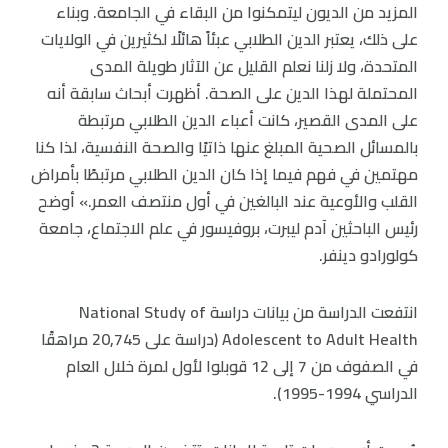
المزيد من الديون ليتمكنوا من البقاء في الجامعة. وبناء
على ذلك، يعتبر الدين الطلابي عبئاً هائلًا لكثيرين في الولايات
المتحدة، ولا زلنا نعلم القليل عن الآثار طويلة المدى
المحتملة لهذا الدين على الصحة. أظهرت أبحاث سابقة أنه
على المدى القصير، كانت أعباء الدين الطلابي مرتبطة
بالمسائل الصحية المبلغ عنها ذاتيًا والصحة النفسية، لذا كنا
مهتمين في فهم فيما إذا كان الدين الطلابي مرتبطًا بأمراض
القلب والأوعية عند البالغين في أول منتصف العمر.» أوضح
رئيس الباحثين آدم ليبرت، بروفيسور في علم الاجتماع، جامعة
كولورادو دينفر.
انتفعت الدراسة من بيانات دراسة National Study of
Adolescent to Adult Health (دراسة على 20,745 مراهقًا
في الصفوف من 7 إلى 12 قوبلوا لأول لمرة خلال العام
الدراسي 1994-1995).