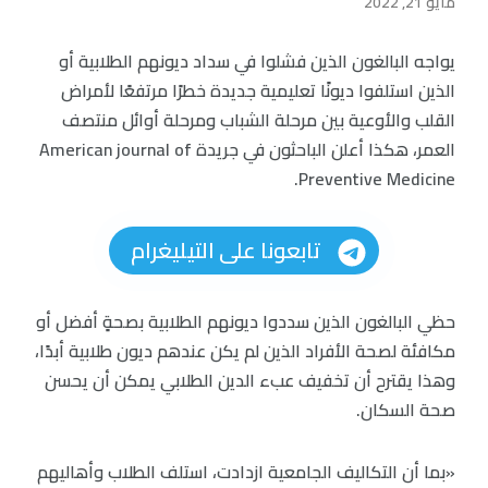
مايو 21, 2022
يواجه البالغون الذين فشلوا في سداد ديونهم الطلابية أو
الذين استلفوا ديونًا تعليمية جديدة خطرًا مرتفعًا لأمراض
القلب والأوعية بين مرحلة الشباب ومرحلة أوائل منتصف
العمر، هكذا أعلن الباحثون في جريدة American journal of
Preventive Medicine.
تابعونا على التيليغرام
حظي البالغون الذين سددوا ديونهم الطلابية بصحةٍ أفضل أو
مكافئة لصحة الأفراد الذين لم يكن عندهم ديون طلابية أبدًا،
وهذا يقترح أن تخفيف عبء الدين الطلابي يمكن أن يحسن
صحة السكان.
«بما أن التكاليف الجامعية ازدادت، استلف الطلاب وأهاليهم