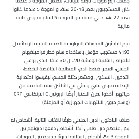
جُمعت أربع موجات تابعة للبيانات، تتضمن الموجة 3 عندما
كان المستجيبون بعمر 18-26 سنة، والموجة 5 عندما كانوا
بعمر 22-44. دعي مستجيبو الموجة 5 لقيام فحوص طبية
منزلية.
قيم الباحثون القياسات البيولوجية للصحة القلبية الوعائية ل
4193 مستجيب مؤهل باستخدام سلم خطر فرامينغهام
للأمراض القلبية الوعائية CVD ل 30 عامًا، الذي يراعي
الجنس، العمر، ضغط الدم، المعالجة الخافضة للضغط،
التدخين، السكري، ومشعر كتلة الجسم، ليقيسوا احتمالية
الإصابة بمرض قلبي وعائي في الثلاثين سنة القادمة من
حياتهم. أخذوا بعين الاعتبار أيضًا البروتين C الارتكاسي CRP
(واسم حيوي للالتهابات الجهازية أو المزمنة)
صنف الباحثون الدين الطلابي طبقًا للفئات التالية: أشخاص لم
يكن عندهم دين طلابي أبدًا، أشخاص دفعوا ديونهم بين
الموجة 3 و5، أشخاص استلفوا ديونًا جديدة بين الموجات،