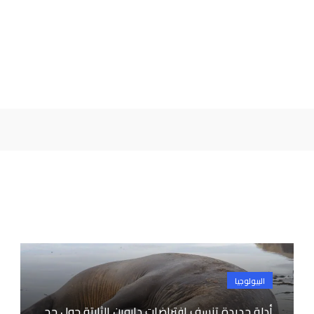
البيولوجيا
أدلة جديدة تنسف افتراضات داروين الثابتة حول حج