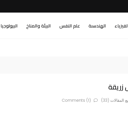
لفيزياء
الهندسىة
علم النفس
البيئة والمناخ
البيولوجيا
 زريقة
 المقالات (33)
Comments (1)