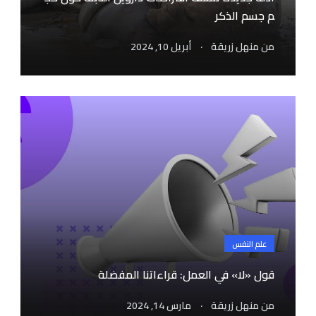
م جسم الذكر
.
من
منهل زريقة
أبريل 10, 2024
علم النفس
قول «لا» في العمل: قراءاتنا المفضلة
.
من
منهل زريقة
مارس 14, 2024