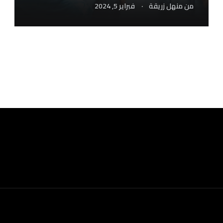
.
من
منهل زريقة
فبراير 5, 2024