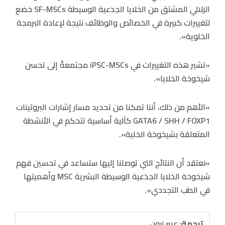
الزلالي المشتق من الخلايا الجذعية الوسيطة SF-MSCs خضع
لتغييرات كبيرة في الخصائص والوظائف نتيجة لإعادة البرمجة
الخلوية».
«تشير هذه التغييرات في iPSC-MSCs مجتمعةً إلى تحسن
شيخوخة الخلايا».
«الأهم من ذلك، أننا تمكنا من تحديد مسار إشارات البروتينات
GATA6 / SHH / FOXP1 كآلية أساسية تتحكم في الأنشطة
المتعلقة بشيخوخة الخلية».
«نعتقد أن النتائج التي توصلنا إليها ستساعد في تحسين فهم
شيخوخة الخلايا الجذعية الوسيطة البشرية MSC وأهميتها
في الطب التجددي».
ترجمة:
عبير زبون