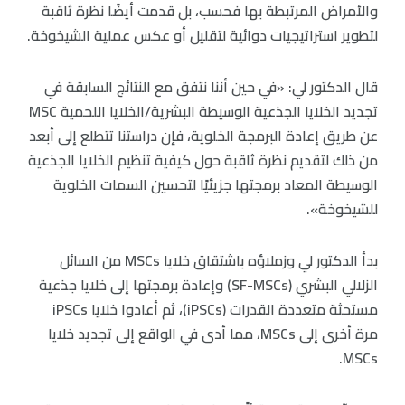
والأمراض المرتبطة بها فحسب، بل قدمت أيضًا نظرة ثاقبة
لتطوير استراتيجيات دوائية لتقليل أو عكس عملية الشيخوخة.
قال الدكتور لي: «في حين أننا نتفق مع النتائج السابقة في
تجديد الخلايا الجذعية الوسيطة البشرية/الخلايا اللحمية MSC
عن طريق إعادة البرمجة الخلوية، فإن دراستنا تتطلع إلى أبعد
من ذلك لتقديم نظرة ثاقبة حول كيفية تنظيم الخلايا الجذعية
الوسيطة المعاد برمجتها جزيئيًا لتحسين السمات الخلوية
للشيخوخة».
بدأ الدكتور لي وزملاؤه باشتقاق خلايا MSCs من السائل
الزلالي البشري (SF-MSCs) وإعادة برمجتها إلى خلايا جذعية
مستحثة متعددة القدرات (iPSCs)، ثم أعادوا خلايا iPSCs
مرة أخرى إلى MSCs، مما أدى في الواقع إلى تجديد خلايا
MSCs.