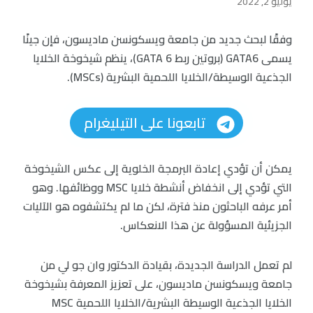
يوليو 2, 2022
وفقًا لبحث جديد من جامعة ويسكونسن ماديسون، فإن جينًا
يسمى GATA6 (بروتين ربط GATA 6)، ينظم شيخوخة الخلايا
الجذعية الوسيطة/الخلايا اللحمية البشرية (MSCs).
تابعونا على التيليغرام
يمكن أن تؤدي إعادة البرمجة الخلوية إلى عكس الشيخوخة
التي تؤدي إلى انخفاض أنشطة خلايا MSC ووظائفها. وهو
أمر عرفه الباحثون منذ فترة، لكن ما لم يكتشفوه هو الآليات
الجزيئية المسؤولة عن هذا الانعكاس.
لم تعمل الدراسة الجديدة، بقيادة الدكتور وان جو لي من
جامعة ويسكونسن ماديسون، على تعزيز المعرفة بشيخوخة
الخلايا الجذعية الوسيطة البشرية/الخلايا اللحمية MSC