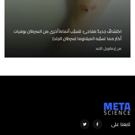
اكتشافٌ جديدٌ مفاجئ: تتسبّب أنماط أخرى من السرطان بوفيات
أكثر مما تسبّبه الميلانوما (سرطان الجلد)
من
إيمانويل اللابد
تابعنا على