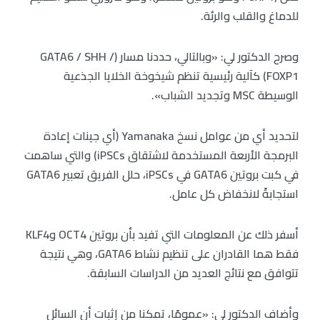
للدماغ والقلب والرئة.
وصرح الدكتور لي: «وبالتالي، حددنا مسار (GATA6 / SHH /
FOXP1) كآلية رئيسية تنظم شيخوخة الخلايا الجذعية
الوسيطة MSC وتجديد الشباب».
لتحديد أي من عوامل نسخ Yamanaka (أي جينات إعادة
البرمجة الأربعة المستخدمة لاشتقاق iPSCs) والتي ساهمت
في كبت بروتين GATA6 في iPSCs، حلل الفريق تعبير GATA6
استجابةً لانخفاض كل عامل.
أسفر ذلك عن المعلومات التي تفيد بأن بروتين OCT4 وKLF4
فقط هما القادران على تنظيم نشاط GATA6، وهي نتيجة
تتوافق مع نتائج العديد من الدراسات السابقة.
وأضاف الدكتور لي: «عمومًا، تمكنا من إثبات أن السائل