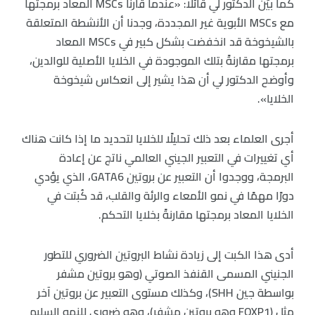
كما بيّن الدكتور لي قائلًا: «عندما قارنا MSCs المعاد برمجتها
مع MSCs الأبوية غير المجددة، وجدنا أن الأنشطة المتعلقة
بالشيخوخة قد انخفضت بشكل كبير في MSCs المعاد
برمجتها مقارنةً بتلك الموجودة في الخلايا الأصلية للوالدين،
وأوضح الدكتور لي أن هذا يشير إلى انعكاس شيخوخة
الخلايا».
أجرى العلماء بعد ذلك تحليلًا للخلايا لتحديد ما إذا كانت هناك
أي تغييرات في التعبير الجيني العالمي ناتج عن إعادة
البرمجة، ووجدوا أن التعبير عن بروتين GATA6، الذي يؤدي
دورًا مهمًا في نمو الأمعاء والرئة والقلب، قد كُبتت في
الخلايا المعاد برمجتها مقارنةً بخلايا التحكم.
أدى هذا الكبت إلى زيادة نشاط البروتين الضروري للتطور
الجنيني المسمى القنفذ الصوتي (وهو بروتين مشفر
بواسطة جين SHH)، وكذلك مستوى التعبير عن بروتين آخر
مثل (FOXP1 وهو بروتين مشفر)، وهو ضروري للنمو السليم