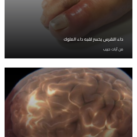
داء النقرس يخسر لقبه داء الملوك
من
آيات حبيب