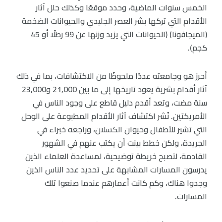
الخمس سنوات الماضية، وحدد موقعًا وكذلك حلل آثار
الأقدام التي تركها بشر العصر الجليدي والحيوانات الضخمة
(الميجافونا) (الحيوانات التي يزيد وزنها عن 99 رطلًا أو 45
كجم).
أحرز هو وجامعته عددًا ملحوظًا من الاكتشافات، بما في ذلك
آثار أقدام بشرية يعود تاريخها إلى ما بين 21,000 و23,000
سنة مضت، وتعد أقدم دليل قاطع على وجود الناس في
الأمريكتين. نُشر اكتشاف آثار الأقدام المطبوعة على الوحل
التي تشير للأطفال وحيوان الكسلان، وراجعه خبراء في
الجريدة، ولكن خطط بينت أن يكتب عنهم في الشهور
القادمة، لتصبح خريطة توضيحية، لمساعدة العلماء الذين
يدرسون المسارات المشابهة على تحديد عدد الناس الذين
وجدوا هناك، وكم كانت أعمارهم عندما صنعوا تلك
المسارات.