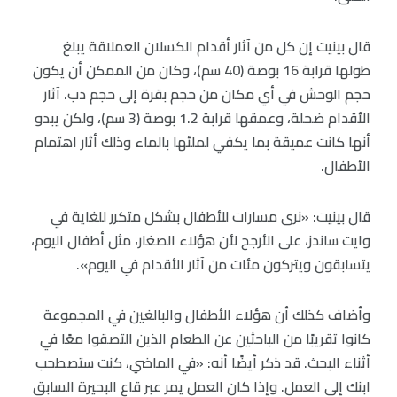
قال بينيت إن كل من آثار أقدام الكسلان العملاقة يبلغ
طولها قرابة 16 بوصة (40 سم)، وكان من الممكن أن يكون
حجم الوحش في أي مكان من حجم بقرة إلى حجم دب. آثار
الأقدام ضحلة، وعمقها قرابة 1.2 بوصة (3 سم)، ولكن يبدو
أنها كانت عميقة بما يكفي لملئها بالماء وذلك أثار اهتمام
الأطفال.
قال بينيت: «نرى مسارات للأطفال بشكل متكرر للغاية في
وايت ساندز، على الأرجح لأن هؤلاء الصغار، مثل أطفال اليوم،
يتسابقون ويتركون مئات من آثار الأقدام في اليوم».
وأضاف كذلك أن هؤلاء الأطفال والبالغين في المجموعة
كانوا تقريبًا من الباحثين عن الطعام الذين التصقوا معًا في
أثناء البحث. قد ذكر أيضًا أنه: «في الماضي، كنت ستصطحب
ابنك إلى العمل. وإذا كان العمل يمر عبر قاع البحيرة السابق