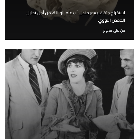
استخراج جثة غريغور مندل، أب علم الوراثة، من أجل تحليل
الحمض النووي
من
علي سلوم