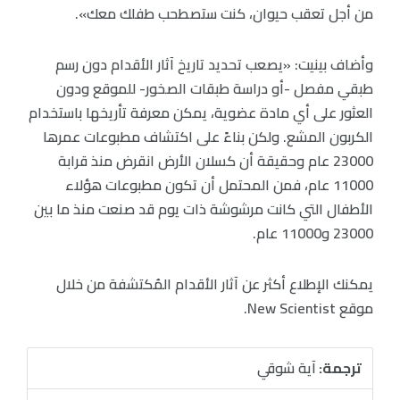
من أجل تعقب حيوان، كنت ستصطحب طفلك معك».
وأضاف بينيت: «يصعب تحديد تاريخ آثار الأقدام دون رسم
طبقي مفصل -أو دراسة طبقات الصخور- للموقع ودون
العثور على أي مادة عضوية، يمكن معرفة تأريخها باستخدام
الكربون المشع. ولكن بناءً على اكتشاف مطبوعات عمرها
23000 عام وحقيقة أن كسلان الأرض انقرض منذ قرابة
11000 عام، فمن المحتمل أن تكون مطبوعات هؤلاء
الأطفال التي كانت مرشوشة ذات يوم قد صنعت منذ ما بين
23000 و11000 عام.
يمكنك الإطلاع أكثر عن آثار الأقدام المُكتشفة من خلال
موقع New Scientist.
ترجمة:
آية شوقي