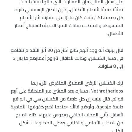
على سبيل المثال، فإن المسارات التي حللها بينيت ليست
تمثيلًا دقيقًا لأقدام الأطفال، إذ إن الطين الإسفنجي شوه
كل بصمة، لكن بينيت كان قادرًا على مقارنة آثار الأقدام
المحفوظة والملطخة ببيانات النمو الحديثة لاستنتاج أعمار
الأطفال.
قال بينيت أنه وجد أنهم كانو أكثر من 30 أثرًا للأقدام تتقاطع
في مسار الكسلان، وكانت لأطفال تتراوح أعمارهم ما بين 5
إلى 8 سنوات.
ترك الكسلان الأرضي العملاق المنقرض الآن، ربما
Nothrotheriops، مساره بعد المشي عبر المنطقة على أربع
قوائم. قال بينيت إن كل طبعة من الكسلان هي في الواقع
طبعة مزدوجة. وأوضح قائلًا: «عندما تضع كفوفها الأمامية
لأسفل، يأتي المخلب الخلفي ويدوس عليها». ذلك المزيج
من المخلب الأمامي والخلفي يعطي المطبوعات شكل
الكلى.