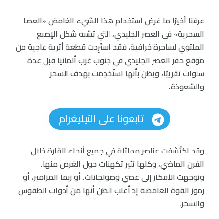
عرفنا أخيرًا ما غرض استخدام هذا الشيء الغامض «العصا
السحرية» في العصر الجليدي، التي تشبه شكل الإصبع
الملتوي لساحرة خرافية، فقد استُرِدت قطعة أثرية عاجية من
موقع حفر العصر الجليدي في جنوب غرب ألمانيا قبل عدة
سنوات تقريبًا، ويظن بأنها استُخدِمت بهدف السحر
والشعوذة.
تابعونا على التيليغرام
وقد اكتُشفت عناصر مماثلة في جميع أنحاء القارة خلال
القرن الماضي، وكلها تثير تكهنات حول الغرض منها.
وتوجهت الأفكار إلى عصي وصولجانات. أو ربما المزامير، أو
رموز القوة الغامضة إذ أغلب الظن أنها من أدوات الطقوس
والسحر.