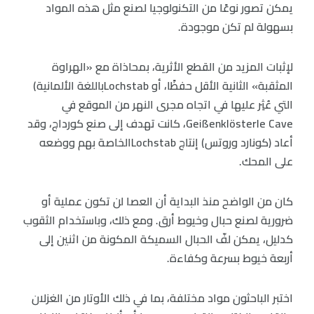
يمكن تصور نوعًا من التكنولوجيا لصنع مثل هذه المواد
بسهولة لم تكن موجودة.
لإثبات المزيد من القطع الأثرية، بمحاذاة مع «الهراوة
المثقبة» الثانية الأقل حفظًا، أو Lochstabباللغة الألمانية)
التي عُثِر عليها في اتجاه مجرى النهر من الموقع في
Geißenklösterle Cave، كانت تهدف إلى صنع كورداج، وقد
أعاد (كونارد وروتس) إنتاج Lochstabالخاصة بهم ووضعه
على المحك.
كان من الواضح منذ البداية أن العصا لن تكون عملية أو
ضرورية لصنع حبال وخيوط أرق. ومع ذلك، وباستخدام الثقوب
كدليل، يمكن لفّ الحبال السميكة المكونة من اثنين إلى
أربعة خيوط بسرعة وكفاءة.
اختبر الباحثون مواد مختلفة، بما في ذلك الأوتار من الغزلان