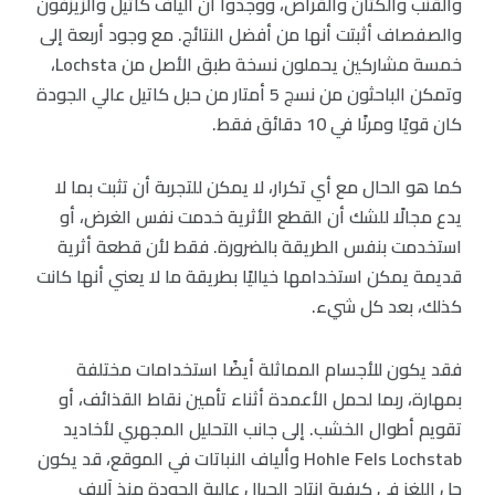
والقنب والكتان والقراص، ووجدوا أن ألياف كاتيل والزيزفون
والصفصاف أثبتت أنها من أفضل النتائج. مع وجود أربعة إلى
خمسة مشاركين يحملون نسخة طبق الأصل من Lochsta،
وتمكن الباحثون من نسج 5 أمتار من حبل كاتيل عالي الجودة
كان قويًا ومرنًا في 10 دقائق فقط.
كما هو الحال مع أي تكرار، لا يمكن للتجربة أن تثبت بما لا
يدع مجالًا للشك أن القطع الأثرية خدمت نفس الغرض، أو
استخدمت بنفس الطريقة بالضرورة. فقط لأن قطعة أثرية
قديمة يمكن استخدامها خياليًا بطريقة ما لا يعني أنها كانت
كذلك، بعد كل شيء.
فقد يكون للأجسام المماثلة أيضًا استخدامات مختلفة
بمهارة، ربما لحمل الأعمدة أثناء تأمين نقاط القذائف، أو
تقويم أطوال الخشب. إلى جانب التحليل المجهري لأخاديد
Hohle Fels Lochstab وألياف النباتات في الموقع، قد يكون
حل اللغز في كيفية إنتاج الحبال عالية الجودة منذ آلاف