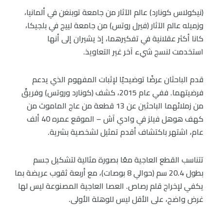
(نيكولاس كونارد) عالم الآثار من جامعة توبنغن في ألمانيا،
وزميله عالم الآثار (فيرل روتس) من جامعة لييج في بلجيكا،
كانا أكثر عقلانية في تفكيرهما، إذ يشيران إلى أنها
استخدمت لنسج شيء آخر غير التعاويذ.
قدم الباحثان عرضًا توضيحيًا لإثبات المفهوم الذي يدعم
فرضيتهما. ففي عام 2015، كشف (كونارد وروتس) وفريقٌ
من زملائهما الباحثين عن 13 قطعة من عاج الماموث من
كهف هوهل فيلز في وادي آش – الموقع عمره 40 ألف
عام، اشتهر باكتشاف أقدم تمثيل لشخصية بشرية.
تتناسب القطع العاجية معًا بصورة مثالية لتشكيل جسم
بطول 20.4 سم (حوالي 8 بوصات)، مع أربعة ثقوب عريضة بما
يكفي لإخراج قلم رصاص. العصا العاجية المصنوعة ليس لها
غرض واضح، على الأقل ليس للوهلة الأولى.