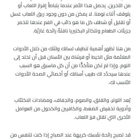
من الآخرين. يحصل هذا الأمر عندما يتباطأ إفراز اللعاب أو
يتوقف أثناء نومنا. لا يمكن من دون وجود ريق اللعاب غسل
أو تقليل أو شطف كل ما هو ذائب في الفم عندها تتخمر
جزيئات الطعام وتتكاثر البكتيريا نافثةً رائحة غازيّة.
من هنا تظهر أهمية تنظيف لسانك ولثتك من خلال الأدوات
الملائمة مثل الخيط أو فرشاة بين الأسنان قبل أن تخلد إلى
النوم. وإذا لم تكن متأكدًّا من أن كل ماسبق هو السبب
عندها سيحدّد لك طبيب أسنانك أو أخصائي الصحة الأدوات
الأنسب لك.
يُعد التوتر، والقلق، والصوم، والجفاف، ومضادات الاكتئاب
وأدوية تخفيض الضغط، والكافيين والكحول من العوامل
الأخرى التي تقلل فرز اللعاب.
قد تصبح رائحة نفَسك كريهة عند الصباح إذا كنت تتنفس من