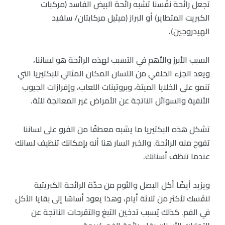
تجعل رائحة نفَسنا تشبه رائحة البيض الفاسد (مركبات
الكبريت المتطاير) أو البراز (ميثيل مركابتان/ سلفيد
الهيدروجين).
السبب الأبرز والأهم في التسبب لهذه الرائحة هو لساننا،
ويعد الجزء الخلفي من اللسان المكان المثالي للبكتيريا التي
تنمو على الخلايا الميتة، وبروتينات اللعاب، وإفرازات الجيوب
الأنفية والسوائل الناتجة عن الأمراض غير المعالجة للثة.
تشكل هذه البكتيريا ما يشبه معطفًا من الفرو على لساننا
تفوح منه الرائحة. والخبر السار هنا أنه بإمكانك تنظيف لسانك
عندما تنظف أسنانك.
ويزيد أيضًا أكل البصل والثوم من حدّة الرائحة الكبريتية
لنفَسك لأكثر من ثلاثة أيام، وهذا يعود أساسًا إلى بقايا الأكل
في الفم. كذلك يُسبب تدخين التبغ والتقرحات الناتجة عن