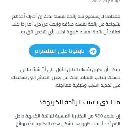
ديسمبر 23, 2022
معظمنا لا يستطيع شم رائحة نفسه؛ لذلك إن أخبرك أحدهم
بشجاعة عن رائحة نفَسك صدّقه وابحث عن حل. أما إذا كنت
تعتقد أن رائحة نفَسك كريهة اطلب رأي شخص تثق به.
تابعونا على التيليغرام
يمكن أن يكون نفَسك الدليل الأول على أنّ شيئًا ما في
جسدك يتطلب الانتباه. ابحث عن بعض النصائح التي تساعدك
على تحديد السبب وكيفية معالجته.
ما الذي يسبب الرائحة الكريهة؟
إن نشوء 90% من البكتيريا المسببة للرائحة الكريهة داخل
الفم أحد أسباب ظهورها. تشكل هذه البكتيريا عدّة روائح