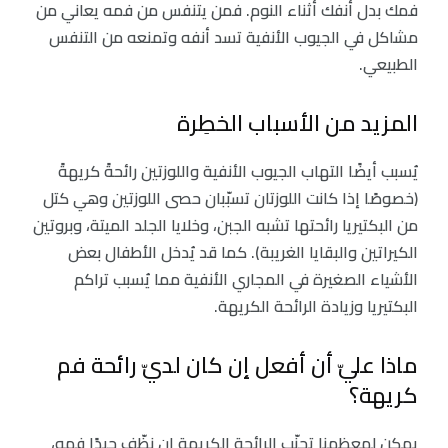
فمك بدل أنفك أثناء النوم. فمن يتنفس من فمه يعاني من
مشاكل في الجيوب الأنفية تسد أنفه وتمنعه من التنفس
الطبيعي.
المزيد من الأسباب الخطِرة
يُسبب أيضًا التهاب الجيوب الأنفية واللوزتين رائحةً كريهةً
(خصوصًا إذا كانت اللوزتان تسبّبان حصى اللوزتين وهي كتل
من البكتيريا رائحتها تشبه الجبن، وخلايا الجلد الميتة، وبروتين
الكيراتين والبقايا الغريبة). كما قد يُدخل الأطفال بعض
الأشياء الصغيرة في المجاري الأنفية مما يُسبب تراكم
البكتيريا وزيادة الرائحة الكريهة.
ماذا عليّ أن أفعل إن كان لديّ رائحة فم
كريهة؟
يمكن لمعظمنا تجنّب الرائحة الكريهة إن نظّف جيدًا فمه،