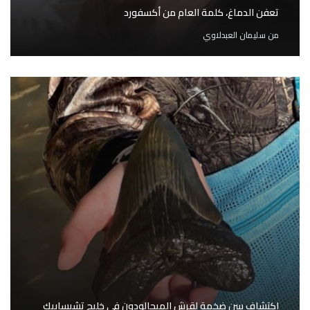
تعفن الدماغ، كلمة العام من أكسفورد
من
سليمان العبدلاوي
اكتشاف سن ضخمة لقرش الميجالودون في خليج تشيسابيك