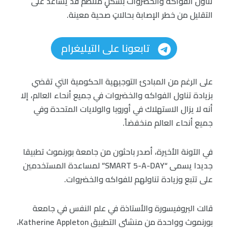
تناول الفواكه والخضروات بشكلٍ منتظم قد يساعد على
التقليل من خطر الإصابة بحالاتٍ صحية معينة.
تابعونا على التيليغرام
على الرغم من المبادئ التوجيهية الحكومية التي تقضي
بزيادة تناول الفواكه والخضروات في جميع أنحاء العالم، إلا
أنه لا يزال الاستهلاك في أوروبا والولايات المتحدة وفي
جميع أنحاء العالم منخفضاً.
في الآونة الأخيرة، أصدر باحثون من جامعة بورنموث تطبيقا
جديدا يسمى “SMART 5-A-DAY” لمساعدة المستخدمين
على تتبع وزيادة تناولهم للفواكه والخضروات.
قالت البروفيسورة والأستاذة في علم النفس في جامعة
بورنموث وواحدة من منشئي التطبيق Katherine Appleton،