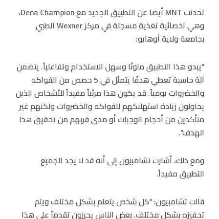
تحدثت MNT أيضا عن التطبيق الجديد مع Dena Champion،
وهي اخصائية تغذية مسجلة في مركز Wexner الطبي
بجامعة ولاية أوهايو:
“يبدو هذا التطبيق ملونًا وسهل الاستخدام وتفاعلياً. يتضمن
آلة حاسبة تعطي هدفًا يتمثل في 5 حصص من الفواكه
والخضروات يومياً. قد يكون هذا مرئياً مفيداً للأشخاص الذين
يحاولون زيادة استهلاكهم للفواكه والخضروات ولكنهم غير
متأكدين من أحجام الوجبات أو مدى قربهم من تحقيق هذا
الهدف”.
ومع ذلك، أشارت تشامبيون إلى أنه قد لا يجد الجميع
التطبيق مفيداً.
قالت تشامبيون: “كل شخص يتعلم بشكل مختلف ويتم
تحفيزه بشكل مختلف. بعض الناس يحرزون تقدماً على هذا