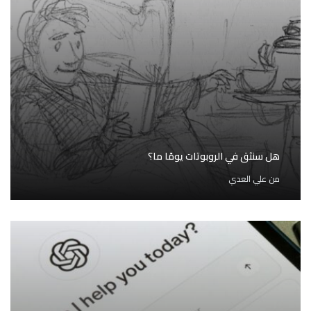
هل سنثق في الروبوتات يومًا ما؟
من
علي العدي