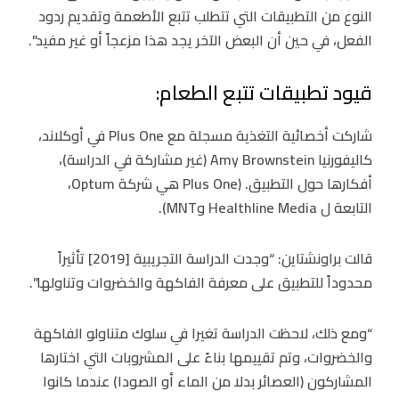
النوع من التطبيقات التي تتطلب تتبع الأطعمة وتقديم ردود
الفعل، في حين أن البعض الآخر يجد هذا مزعجاً أو غير مفيد”.
قيود تطبيقات تتبع الطعام:
شاركت أخصائية التغذية مسجلة مع Plus One في أوكلاند،
كاليفورنيا Amy Brownstein (غير مشاركة في الدراسة)،
أفكارها حول التطبيق. (Plus One هي شركة Optum،
التابعة ل Healthline Media وMNT).
قالت براونشتاين: “وجدت الدراسة التجريبية [2019] تأثيراً
محدوداً للتطبيق على معرفة الفاكهة والخضروات وتناولها”.
“ومع ذلك، لاحظت الدراسة تغيرا في سلوك متناولو الفاكهة
والخضروات، وتم تقييمها بناءً على المشروبات التي اختارها
المشاركون (العصائر بدلا من الماء أو الصودا) عندما كانوا