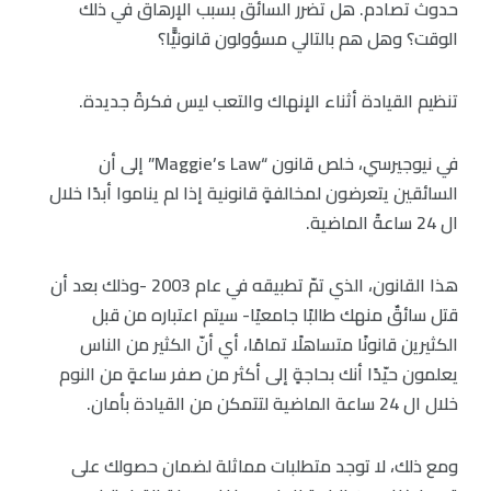
حدوث تصادم. هل تضرر السائق بسبب الإرهاق في ذلك
الوقت؟ وهل هم بالتالي مسؤولون قانونيًّا؟
تنظيم القيادة أثناء الإنهاك والتعب ليس فكرةً جديدة.
في نيوجيرسي، خلص قانون “Maggie’s Law” إلى أن
السائقين يتعرضون لمخالفةٍ قانونية إذا لم يناموا أبدًا خلال
ال 24 ساعةً الماضية.
هذا القانون، الذي تمّ تطبيقه في عام 2003 -وذلك بعد أن
قتل سائقٌ منهك طالبًا جامعيًا- سيتم اعتباره من قبل
الكثيرين قانونًا متساهلًا تمامًا، أي أنّ الكثير من الناس
يعلمون حيّدًا أنك بحاجةٍ إلى أكثر من صفر ساعةٍ من النوم
خلال ال 24 ساعة الماضية لتتمكن من القيادة بأمان.
ومع ذلك، لا توجد متطلبات مماثلة لضمان حصولك على