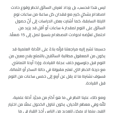
ليس هذا فحسب، بل يزداد تعرض السائق لخطر وقوع حادث
اصطدام بشكلٍ كبير مع فقدان كل ساعة من ساعات نومِ
الليلة السابقة، كما أشارت بعض الدراسات إلى أنّ حصول
السائق على النوم لمقدار 4 ساعات أو أقل قد يزيد من
احتمال تعرّضه لحوادث الاصطدام بنسبةٍ تصل إلى 15 ضعفًا.
حسبما تشير إليه مراجعتنا فإنّه بناءً على الأدلة العلمية قد
يكون من المعقول مطالبة السائقين بالتمتع بقدرٍ معين من
النوم قبل جلوسهم خلف عجلة القيادة. وإذا أردنا التماشي
مع درجة الخطر التي تعتبر مقبولة في حالة السكر أو الثمالة،
فسوف نشترط ما لا يقل عن أربع إلى خمس ساعات من النوم
قبل القيادة.
ومع ذلك، علينا النظر في ما هو أكثر من مجرّد أدلة علمية،
لأنّه وفي معظم الأحيان، يكون تناول الكحول عملًا من اختيار
الفرد، بينما لا يمكن للعديد من الناس أخذ القرار في ما