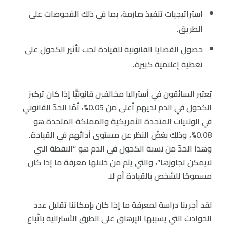
استراتيجيات تنفيذ صارمة، بما في ذلك الفحوصات على
الطريق.
حصول القضايا القانونية للقيادة تحت تأثير الكحول على
تغطية إعلامية كبيرة.
يُعتبر السائقون في أستراليا مخالفين قانونيًّا إذا كان تركيز
الكحول في الدم لديهم أعلى من 0.05%، أمّا الحدّ القانوني
في الولايات المتحدة الأمريكية والمملكة المتحدة هو
0.08%، وذلك بغضّ النظر عن مستوى أدائهم في القيادة.
وهذا الحدّ من نسبة الكحول في الدم هو “النقطة التي
لايمكن تجاوزها”، والتي يتم من خلالها معرفة ما إذا كان
مسموحًا للشخص بالقيادة أم لا.
لقد أجرينا دراسة لمعرفة ما إذا كان بإمكاننا تقليل عدد
الحوادث التي يسببها الإرهاق على الطرق الأسترالية باتّباع