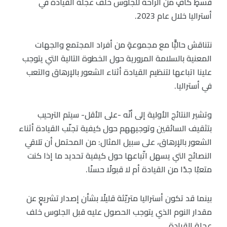
قسطٍ كافٍ من الراحة للجلوس خلف عجلة القيادة في
أستراليا خلال عام 2023.
نتناقش حاليًّا مع مجموعةٍ من أفراد المجتمع والجهات
المعنية بالسلامة المرورية حول الخطوة التالية التي يتوجب
علينا اتباعها لتنظيم القيادة أثناء الشعور بالإرهاق والتعب
في أستراليا.
وتشير النتائج الأولية إلى أنّه -على الأقل- سيتم الترحيب
بتثقيف السائقين وتوجيههم حول كيفية تجنّب القيادة أثناء
الشعور بالإرهاق، على سبيل المثال: من المحتمل أن تلاقي
النصائح التي يسهل اتّباعها حول كيفية تحديد ما إذا كنت
متعبًا جدًا من القيادة أم لا قبولًا حسنًا.
بينما قد تكون أستراليا متريّثة قليلًا بشأن إصدار تشريعٍ عن
مقدار النوم الذي يتوجب الحصول عليه قبل الجلوس خلف
عجلة القيادة.