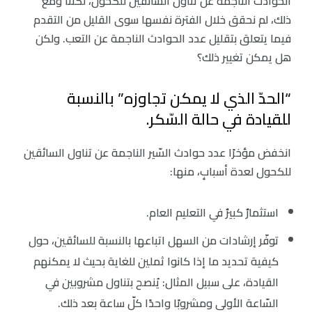
الحوادث الناجمة عن تناول السائقين للكحول، لكننا ومع
ذلك، لم نحقق خلال الفترة نفسها سوى القليل من التقدم
فيما يتعلق بتقليل عدد الحوادث الناجمة عن التعب. ولكن
هل يمكن تغيير ذلك؟
“الحدّ الذي لا يمكن تجاوزه” بالنسبة
للقيادة في حالة السّكر.
انخفض مؤخرًا عدد حوادث السّير الناجمة عن تناول السائقين
للكحول لعدة أسبابٍ، منها:
استثمارٌ كبيرٌ في التعليم العام.
توفّر إرشادات من السهل اتباعها بالنسبة للسائقين، حول
كيفية تحديد ما إذا كانوا ثملين للغاية بحيث لا يمكنهم
القيادة، على سبيل المثال: يُنصح بتناول مشروبين في
السّاعة الأولى ومشروبًا واحدًا كلّ ساعة بعد ذلك.