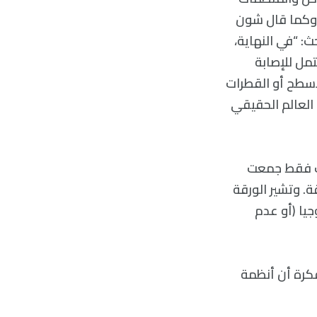
. وكما قال شون
ث: “في النهاية،
تمل للإصابة
أسطح أو القطرات
العالم الحقيقي
ارب فقط جمعت
. وتشير الورقة
يا (أو عدم
فكرة أن أنظمة