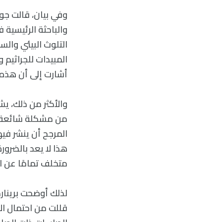
والباحثة الرئيسية 
التلوث البيئي وال
أشارت إلى أن هذه 
والأكثر من ذلك، يش
من مشكلة شائعة جد
المرجح أن ينشر فيها
هذا لا يعد بالضرور
متخلف تمامًا عن ال
لذلك أوضحت برينار
قللت من احتمال الإ