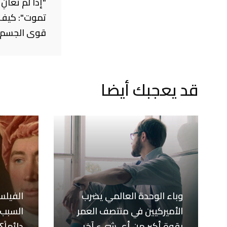
"إذا لم تعان
تموت": كيف 
قوى الجسم 
قد يعجبك أيضا
وباء الوحدة العالمي يضرب
الفيلس
الأميركيين في منتصف العمر
السبب 
بقوة أكبر من أي شيء آخر
دائماً؟