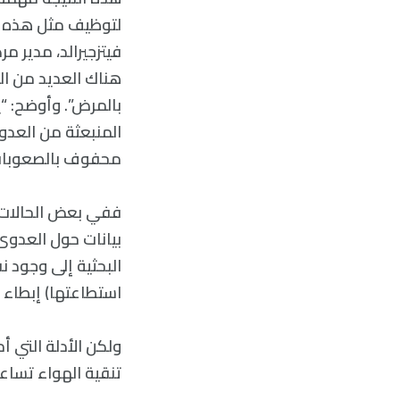
لتوظيف مثل هذه الت
فيتزجيرالد، مدير م
هناك العديد من الع
بالمرض”. وأوضح: “
المنبعثة من العد
محفوف بالصعوبات خا
ففي بعض الحالات، 
بيانات حول العدوى 
البحثية إلى وجود 
استطاعتها) إبطاء 
ولكن الأدلة التي أ
تنقية الهواء تساع