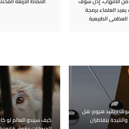
ِ من الالتهاب، إذن سوف
الأنماط الأربعة المخت
يعيد العلماء برمجة
العظمى الطبيعية
وف ديفيد هيوم: هل
والنتيجة يتقاطران
كيف سيبدو العالم لو كا
للحيوانات حقوق قانونية