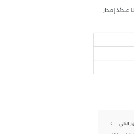
ي أجريت خلال COVID قريبًا، إذ يمكننا عندئذ إصدار
 التالي