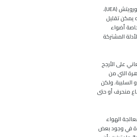
وفي بيان، قالت جولي برينارد، كبيرة الباحثين في كلية الطب بجامعة إيست أنجليا نورويتش (UEA)،
نه يمكن تقليل
خاصة أضواء
 أوضحت: “لكن تلك الأدلة المشتركة
عاني على الأرجح
هرة التي من
أو السلبية. ولكن
طباع منحرف أو حتى
عالجة الهواء
شدة في وجود بعض