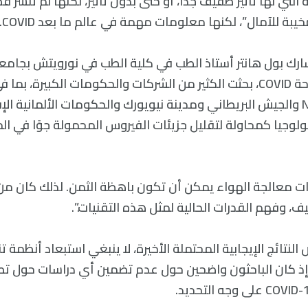
التي لها تأثير طفيف جدًا، أو حتى بدون تأثير، لكنها لم تنشر ق
يبة للآمال”، لكنها معلومات مهمة في عالم ما بعد COVID.
رك بول هانتر أستاذ الطب في كلية الطب في نورويتش بجامعة
“عندما انتشرت جائحة COVID، بحثت الكثير من الشركات والحكومات الكبيرة،
الصحة الوطنية NHS والجيش البريطاني ومدينة نيويورك والحكومات الألمانية 
نولوجيا كمحاولة لتقليل جزيئات الفيروس المحمولة جوًا في ا
ت معالجة الهواء يمكن أن تكون باهظة الثمن. لذلك كان من ا
يف، وفهم القدرات الحالية لمثل هذه التقنيات.”.
لنتائج الإيجابية المحتملة الأخيرة، لا ينبغي استبعاد أنظمة ت
 إذ كان الباحثون واضحين حول عدم تضمين أي دراسات حول ت