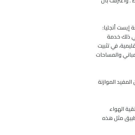
ط”. واعترفت بأن
 إيست أنجليا:
 بما في ذلك خدمة
الإقليمية، في تثبيت
لمباني والمساحات
لمفيد الموازنة
نقية الهواء
طبيق مثل هذه