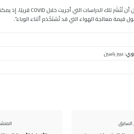
وقالت برينارد: “نأمل أن تُنْشَر تلك الدراسات الت
ل قيمة معالجة الهواء التي قد تُسْتَخْدَم أثناء الوباء”.
وي:
عبير ياسين
 السابق
المنشور