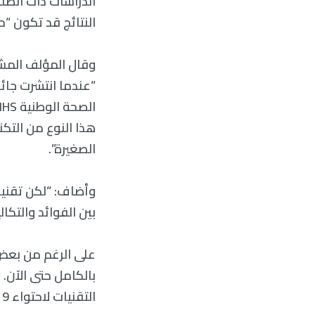
الدراسات ذات الصلة 
النتائج قد تكون “مخ
وقال المؤلف المشا
هذا النوع من التك
الصغيرة”.
وأضاف: “لكن تقنيا
بين الفوائد والتكال
على الرغم من بعض ا
بالكامل حتى الآن.
التقنيات لاحتواء COVID-19 على وجه التحديد.