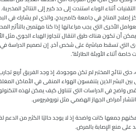
قنيات أثناء الوباء استندت إلى حد كبير إلى النتائج المخبرية
ركز إصلاح المناخ في جامعة كامبريدج، والذي لم يشارك في البح
وامل الأخرى التي يجب مراعاتها إذا كنا مهتمين بالتأثير المح
يمكن أن تكون هناك طرق انتقال تتجاوز الهباء الجوي مثل ال
وى التي تسقط مباشرة على شخص آخر. إن تصميم الدراسة في 
صة أثناء الأوبئة الطارئة.”.
حتى نتائج المختبر لم تكن موجودة، إذ وجد الفريق أربع تج
بين البشر الذين يتنفسون الهواء المنقى في الأماكن المغلقة
نقص واضح في الدراسات التي تتناول كيف يمكن لهذه التكنولوج
انتشار أمراض الجهاز الهضمي مثل نوروفيروس.
مكنهم جمعها كانت واضحة إذ لا يوجد حاليًا الكثير من الدعم ل
د على منع الإصابة بالمرض.