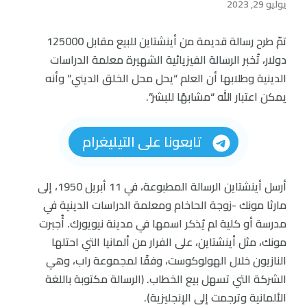
يوليو 29, 2023
تمّ طرح رسالة قديمة من أينشتاين للبيع مقابل 125000
دولار، تُخبر الرسالة الفيزيائية الشهيرة معلمة الدراسات
الدينية وطلابها أن العلم “يحل محل الخلق الديني” وأنه
يمكن اعتبار الله “مشابهًا للبشر”.
تابعونا على التيليغرام
أرسل أينشتاين الرسالة المطبوعة، في 11 أبريل 1950، إلى
مارثا مونك -زوجة الحاخام ومعلمة الدراسات الدينية في
مدرسة أو كلية لم يُذكر اسمها في مدينة نيويورك. أُجبرت
مونك، مثل أينشتاين، على الفرار من ألمانيا التي احتلها
النازيون خلال الهولوكوست، وفقًا لمجموعة راب، وهي
الشركة التي تسهل بيع الخطاب. (الرسالة مكتوبة باللغة
الألمانية وترجمت إلى الإنجليزية).