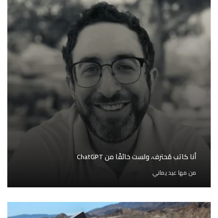
أنا كاتب مُحترف، ولست خائفًا من ChatGPT
من
مها عيد يماني