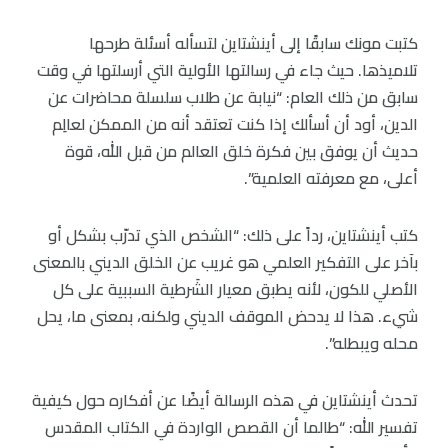
كتبت مونك سابقًا إلى أينشتاين لتسأله أسئلة طرحها
تلاميذها. حيث جاء في رسالتها الأولية التي أرسلتها في وقت
سابق من ذلك العام: “نيابة عن طلاب سلسلة محاضرات عن
الدين، أود أن أسألك إذا كنت تعتقد أنه من الممكن لعالِم
حديث أن يوفق بين فكرة خلق العالم من قبل الله، قوة
أعلى، مع معرفته العلمية”.
كتب أينشتاين، رداً على ذلك: “الشخص الذي تدرّب بشكل أو
بآخر على التفكير العلمي هو غريب عن الخلق الديني بالمعنى
الأصلي للكون، لأنه يطبق معيار الشَرطية السببية على كل
شيء. هذا لا يدحض الموقف الديني ولكنه، بمعنى ما، يحل
محله ويبطله”.
تحدث أينشتاين في هذه الرسالة أيضًا عن أفكاره حول كيفية
تفسير الله: “طالما أن القصص الواردة في الكتاب المقدس