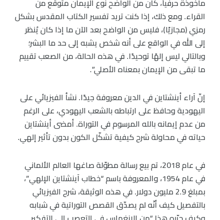
مأخوذة حرفياً، كان من الواضح نوع الإيمان متوقع من
القراء. ومع ذلك، إذا كنت تريد تفسير الكتاب المقدس بشكل
رمزي (مجازيًا)، فليس من الواضح بعد الآن ما إذا كان يُنظر
إلى الله في الواقع على أنه شخص يشبه إلى حد ما البشر؛
وبالتالي ليس إلهًا توحيدًا. في هذه الحالة، من الصعب تقييم
ما تبقى من الإيمان بمعناه الأصلي”.
إنّ آراء أينشتاين في الدين معروفة جيدًا. نشأ الفيزيائي على
اليهودية وحافظ على ارتباطه بالشعب اليهودي، على الرغم
من عدم إيمانه بالله المرسوم في التوراة. أمضى أينشتاين
حياته في محاولة شرح كيفية تشكّل الكون بدون تأثير إلهي.
في عام 2018، تم بيع رسالة مطوّلة صاغها العالم الألماني
في عام 1954، والمعروفة باسم “خطاب آينشتاين الإلهي”،
بمبلغ 2.9 مليون دولار. في هذه الوثيقة، شرح الفيزيائي
بالتفصيل كيف أنّه لم يصدّق القصص التوراتية في شبابه
وكيف حرّره هذا “من الإنغماس في التعصب إلى التفكير