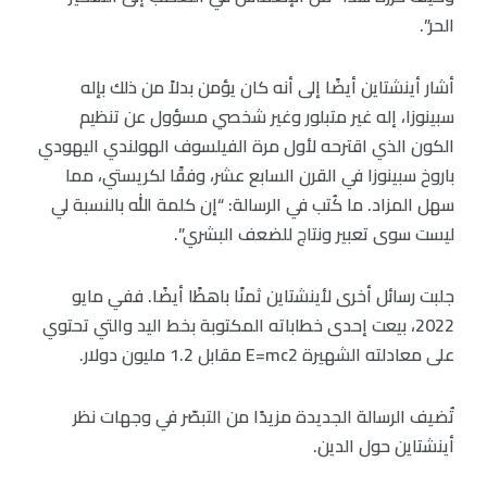
الحر”.
أشار أينشتاين أيضًا إلى أنه كان يؤمن بدلاً من ذلك بإله
سبينوزا، إله غير متبلور وغير شخصي مسؤول عن تنظيم
الكون الذي اقترحه لأول مرة الفيلسوف الهولندي اليهودي
باروخ سبينوزا في القرن السابع عشر، وفقًا لكريستي، مما
سهل المزاد. ما كُتب في الرسالة: “إن كلمة الله بالنسبة لي
ليست سوى تعبير ونتاج للضعف البشري”.
جلبت رسائل أخرى لأينشتاين ثمنًا باهظًا أيضًا. ففي مايو
2022، بيعت إحدى خطاباته المكتوبة بخط اليد والتي تحتوي
على معادلته الشهيرة E=mc2 مقابل 1.2 مليون دولار.
تُضيف الرسالة الجديدة مزيدًا من التبصّر في وجهات نظر
أينشتاين حول الدين.