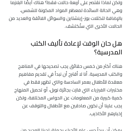
ولكن لماذا نقتصر على أربعة حالات فقط؟ هناك أيضًا البلازما
وهي الحالة السائدة لمعظم المواد المكونة للشمس،
بالإضافة لتكتلات بوز-إينشتاين والسوائل الفائقة والعديد من
الحالات الأخرى التي ستُكتشف.
هل حان الوقت لإعادة تأليف الكتب
المدرسية؟
هناك أكثر من خمس حقائق يجب تصحيحها في المناهج
والكتب المدرسية. أنا لا أقترح أن نبدأ في تقديم مفاهيم
معقدة للأطفال بعمر السادسة والتي تظهر فقط في
مختبرات الفيزياء التي فازت بجائزة نوبل، أو تحميل المنهاج
كمية كبيرة من المعلومات عن الحواس المختلفة، ولكن
يجب علينا أن نكون صادقين مع الأطفال والتوقف عن
إخبارهم الأكاذيب.
يمكن أن يبدأ درس علم الأحياء بجملة: لدينا العديد من