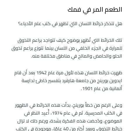
الطعم المر في فمك
هل تتذكر خرائط اللسان التي تظهر في كتب علم الأحياء؟
تلك الخرائط التي تُظهر بوضوح كيف تتواجد براعم التذوق
للمرارة في الجزء الخلفي من اللسان بينما تتوزع براعم تذوق
الحلو والحامض والمالح في مناطق مختلفة منه.
ظهرت خرائط اللسان هذه لأول مرة عام 1942 بعد أن قام
ايدوين بورينج من جامعة هارفرد بتفسير خاطئ لدارسة
ألمانية من عام 1901.
وعلى الرغم من خطأ بورينج، بدأت هذه الخرائط في الظهور
في الكتب المدرسية. ثم في عام 1974، أُعيد النظر في
الموضوع، ودُحضت هذه الفكرة بشدة، ورغم ذلك لا تزال
خرائط التذوق، وبعد أكثر من 40 عامًا، موجودة في الكتب