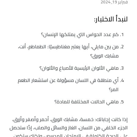
فبراير 19, 2024
لنبدأ الاختبار:
كم عدد الحواس التي يمتلكها الإنسان؟
من بين مايلي، أيها يعتبر مغناطيسيًا: الطماطم، أنت،
مشابك الورق؟
ماهي الألوان الرئيسية للأصباغ والألوان؟
أي منطقة في اللسان مسؤولة عن استشعار الطعم
المر؟
ماهي الحالات المختلفة للمادة؟
إذا كانت إجاباتك: خمسة، مشابك الورق، أحمر وأصفر وأزرق،
الجزء الخلفي من اللسان، الغاز والسائل والصلب، إذًا ستحصل
على الدرجة الكاملة في الامتحان المدرسي، ولكنك ستكون