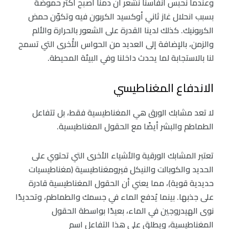
وعندما نحبس أنفاسنا نشعر أنّ دمنا أصبح أكثر حموضة
بسبب انحلال غاز ثاني أوكسيد الكربون فيه وتكوّن حمض
الكربونيك. كذلك لدينا القدرة على الشعور بالحرارة والألم
والزمن، بالإضافة إلى العديد من الحواس الأُخرى التي تسمح
لنا بالاستجابة لما يحدث داخلنا وفي البيئة المحيطة.
الاندفاع المغناطيسي
لا تعد مشابك الورق هي المغناطيسية فقط، بل تتفاعل
الطماطم والبشر أيضًا مع الحقول المغناطيسية.
تعتبر المشابك الورقية والأشياء الأخرى التي تحتوي على
الحديد والكوبالت والنيكل فيرومغناطيسية (مغناطيسيات
حديدية قوية)، مما يعني أن الحقول المغناطيسية قادرة
على جذبها. بينما يُدفع الماء في جسمك والطماطم، وتحديدًا
نوى الهيدروجين في الماء، بعيدًا بواسطة الحقول
المغناطيسية، ويطلق على هذا التفاعل اسم