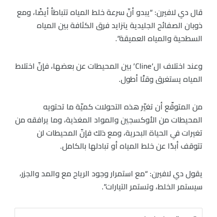
قال دي لافيرن: “يبدو أنّ سرعة خلط المياه تتباطأ أيضًا، ومع
ذوبان الصفائح الجليدية يتزايد فرق الكثافة بين المياه
السطحية والمياه العميقة”.
وعند اختلاف ال’Cline’ بين المحيطات عن بعضها، فإنّ اختلاط
المياه يستغرق وقتًا أطول.
من المتوقّع أن تغيّر هذه التحولات كميّة ما تحتويه
المحيطات من الأوكسجين والمواد المغذية، وما يرافقه من
تغيرات في الحياة البحرية، ومع ذلك فإنّ المحيطات لن
تتوقف أبدًا عن خلط المياه أو تبادلها بالكامل.
يقول دي لافيرن: “مع استمرار وجود الرياح مع والمد والجزر،
سيستمر الخلط، وتستمر التيارات”.