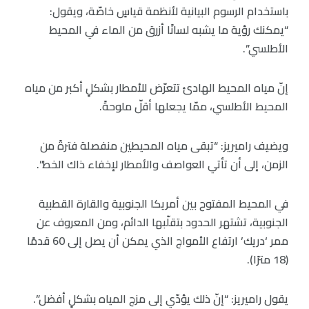
باستخدام الرسوم البيانية لأنظمة قياسٍ خاصّة، ويقول:
“يمكنك رؤية ما يشبه لسانًا أزرق من الماء في المحيط
الأطلسي”.
إنّ مياه المحيط الهادئ تتعرّض للأمطار بشكلٍ أكبر من مياه
المحيط الأطلسي، ممّا يجعلها أقلّ ملوحةً.
ويضيف راميريز: “تبقى مياه المحيطين منفصلة فترةً من
الزمن، إلى أن تأتي العواصف والأمطار لإخفاء ذاك الخط”.
في المحيط المفتوح بين أمريكا الجنوبية والقارة القطبية
الجنوبية، تشتهر الحدود بتقلّبها الدائم، ومن المعروف عن
ممر ‘دريك’ ارتفاع الأمواج الذي يمكن أن يصل إلى 60 قدمًا
(18 مترًا).
يقول راميريز: “إنّ ذلك يؤدّي إلى مزج المياه بشكلٍ أفضل”.