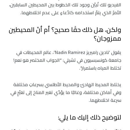
الفيديو تلك تُبيّن وجود تلك الخطوط بين المحيطين السابقين،
الأمرُ الذي يتمّ استخدامه كادّعاءٍ على عدم اختلاطهما.
ولكن، هل ذلك حقًا صحيح؟ أم أنّ المحيطين
ممزوجان؟
يقول ‘نادين راميريز Nadin Ramirez’، عالم المحيطات في
جامعة كونسبسيون في تشيلي: “الجواب المختصر هو نعم!
تختلط المياه باستمرار”.
يختلط المحيط الهادئ والمحيط الأطلسي بسرعاتِ مختلفة
وفي أماكن مختلفة، وغالبًا ما يؤدّي تغير المناخ إلى تغيّرٍ في
سرعة اختلاطهما.
لتوضيح ذلك إليك ما يلي: