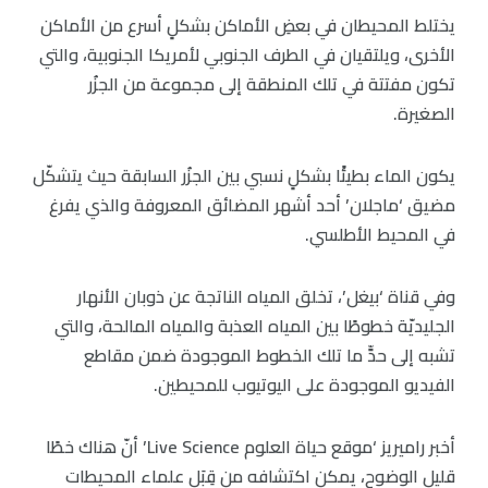
يختلط المحيطان في بعضِ الأماكن بشكلٍ أسرع من الأماكن
الأخرى، ويلتقيان في الطرف الجنوبي لأمريكا الجنوبية، والتي
تكون مفتتة في تلك المنطقة إلى مجموعة من الجزُر
الصغيرة.
يكون الماء بطيئًا بشكلٍ نسبي بين الجزُر السابقة حيث يتشكّل
مضيق ‘ماجلان’ أحد أشهر المضائق المعروفة والذي يفرغ
في المحيط الأطلسي.
وفي قناة ‘بيغل’، تخلق المياه الناتجة عن ذوبان الأنهار
الجليديّة خطوطًا بين المياه العذبة والمياه المالحة، والتي
تشبه إلى حدٍّ ما تلك الخطوط الموجودة ضمن مقاطع
الفيديو الموجودة على اليوتيوب للمحيطين.
أخبر راميريز ‘موقع حياة العلوم Live Science’ أنّ هناك خطًا
قليل الوضوح، يمكن اكتشافه من قِبَل علماء المحيطات