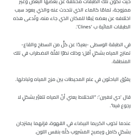
حيث تكون تلك الطبقات مختلفة عن بعضها البعض وغير
ممزوجة، تمامًا كالماء الذي نتحدث عنه والذي يعود سبب
اختلافه عن بعضه تِبعًا للمكان الذي جاء منه، وتُدعى هذه
الطبقات المائية ب ‘Clines’.
في الطبقة الوسطى -بعيدًا عن كلٍّ من السطح والقاع-
تمتزج المياه بشكلٍ أقل؛ وذلك نظرًا لقلّة الاضطراب في تلك
المنطقة.
يفرّق الباحثون في علم المحيطات بين مزج المياه وتبادلها.
قال ‘دي لافيرن’: “الاختلاط يعني أنّ المياه تتغيّر بشكلٍ لا
رجوع فيه”.
عندما تذوب الكريما البيضاء في القهوة، فإنهما يمتزجان
بشكلٍ كامل ويصبح المشروب كلّه بنفس اللون.