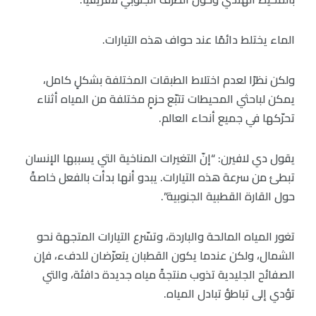
الماء يختلط دائمًا عند حواف هذه التيارات.
ولكن نظرًا لعدم اختلاط الطبقات المختلفة بشكلٍ كامل،
يمكن لباحثي المحيطات تتبّع حزمٍ مختلفة من المياه أثناء
تحرّكها في جميع أنحاء العالم.
يقول دي لافيرن: “إنّ التغيرات المناخية التي يسببها الإنسان
تبطئ من سرعة هذه التيارات. يبدو أنها بدأت بالفعل خاصةً
حول القارة القطبية الجنوبية”.
تغور المياه المالحة والباردة، وتسّرع التيارات المتجهة نحو
الشمال، ولكن عندما يكون القطبان يتعرّضان للدفء، فإن
الصفائح الجليدية تذوب منتجةً مياه جديدة دافئة، والتي
تؤدي إلى تباطؤ تبادل المياه.