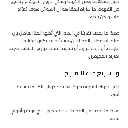
تخيّل مشاهدة بعض الكريما بشكلٍ حلزوني تذوبُ في كميّةٍ
من القهوة؛ ما ستراه لاحقًا هو أن السوائل سوف تمتزج
معًا، ولكن ببطء.
وهذا ما يحدث تقريبًا في الصور التي تُظهر الحدّ الفاصل بين
مياه المحيطين المختلفين، حيثُ أنه قد يكون لاختلاف
ملوحة، أو درجة حرارة، أو نقاوة المياه، دورٌ في اختلاف سرعة
امتزاج المحيطين.
ولتسريع ذلك الامتزاج:
تخيّل تحريك القهوة بقوّة، ستلاحظ ذوبان الكريما بسرعةٍ
أكبر.
وهذا ما يحدث في المحيطات عند حصولِ رياحٍ قويّة وأمواجٍ
عاتية.