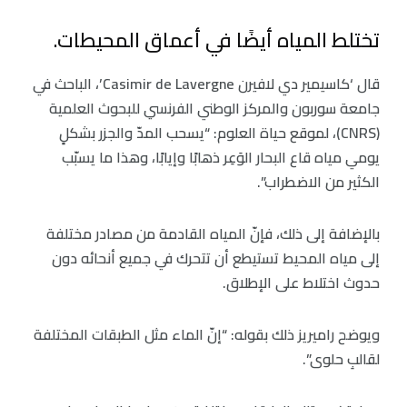
تختلط المياه أيضًا في أعماق المحيطات.
قال ‘كاسيمير دي لافيرن Casimir de Lavergne’، الباحث في
جامعة سوربون والمركز الوطني الفرنسي للبحوث العلمية
(CNRS)، لموقع حياة العلوم: “يسحب المدّ والجزر بشكلٍ
يومي مياه قاع البحار الوَعِر ذهابًا وإيابًا، وهذا ما يسبّب
الكثير من الاضطراب”.
بالإضافة إلى ذلك، فإنّ المياه القادمة من مصادر مختلفة
إلى مياه المحيط تستيطع أن تتحرك في جميع أنحائه دون
حدوث اختلاط على الإطلاق.
ويوضح راميريز ذلك بقوله: “إنّ الماء مثل الطبقات المختلفة
لقالبِ حلوى”.