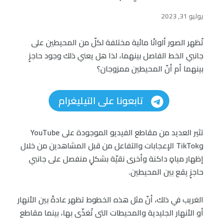
يوليو 31, 2023
تُظهر الصور ألوانًا مائية مختلفة لكلّ من المحيطين على
جانبي الخط الفاصل بينهما، لذا هل يعني ذلك وجود حاجزٍ
بينهما أم أنّ المحيطين ممزوجان؟
تابعونا على التيليغرام
تثير العديد من مقاطع الفيديو الموجودة على YouTube
وTikTok الإعجابات والتفاعل من قبل المشاهدين من خلال
إظهار مياهٍ داكنة وأخرى نقيّة بشكلٍ منفصل على جانبي
حاجزٍ يقع بين المحيطين.
الغريب في ذلك، أنّ مثل هذه الخطوط تظهر عادةً بين الأنهار
أو الأنهار الجليدية والمحيطات التي تُغذّى بها، بينما مقاطع