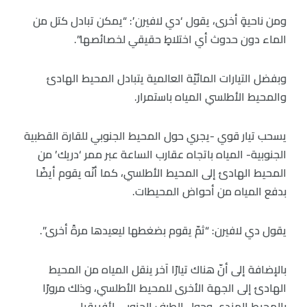
ومن ناحيةٍ أخرى، يقول ‘دي لافيرن’: “يمكن تبادل كتل من
الماء دون حدوث أي اختلاطٍ حقيقي لخصائصها”.
وبفضل التيارات المائيّة العالمية يتبادل المحيط الهادئ
والمحيط الأطلسي المياه باستمرار.
يسحب تيار قوي -يجري حول المحيط الجنوبي للقارة القطبية
الجنوبية- المياه باتجاه عقارب الساعة عبر ممر ‘دريك’ من
المحيط الهادئ إلى المحيط الأطلسي، كما أنّه يقوم أيضًا
بدفع المياه من أحواض المحيطات.
يقول دي لافيرن: “ثمّ يقوم بضغطها ليعيدها مرةً أخرى”.
بالإضافة إلى أنّ هناك تيارًا آخر ينقل المياه من المحيط
الهادئ إلى الجهة الأخرى للمحيط الأطلسي، وذلك مرورًا
بالمحيط الهندي وحول الطرف الجنوبي لأفريقيا.