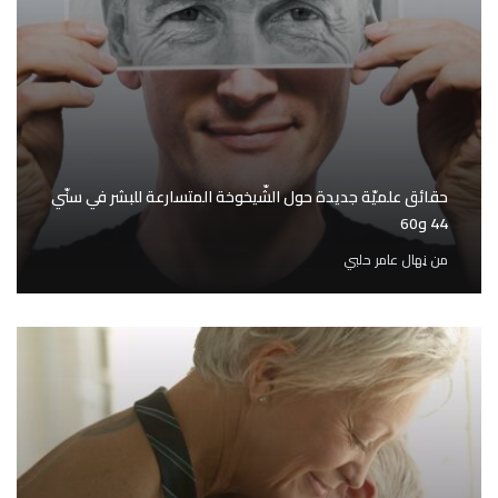
حقائق علميّة جديدة حول الشّيخوخة المتسارعة للبشر في سنّي
44 و60
من
نِهال عامر حلبي