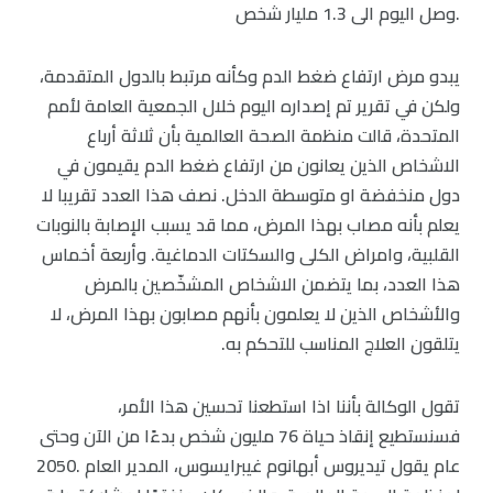
وصل اليوم الى 1.3 مليار شخص.
يبدو مرض ارتفاع ضغط الدم وكأنه مرتبط بالدول المتقدمة،
ولكن في تقرير تم إصداره اليوم خلال الجمعية العامة لأمم
المتحدة، قالت منظمة الصحة العالمية بأن ثلاثة أرباع
الاشخاص الذين يعانون من ارتفاع ضغط الدم يقيمون في
دول منخفضة او متوسطة الدخل. نصف هذا العدد تقريبا لا
يعلم بأنه مصاب بهذا المرض، مما قد يسبب الإصابة بالنوبات
القلبية، وامراض الكلى والسكتات الدماغية. وأربعة أخماس
هذا العدد، بما يتضمن الاشخاص المشخّصين بالمرض
والأشخاص الذين لا يعلمون بأنهم مصابون بهذا المرض، لا
يتلقون العلاج المناسب للتحكم به.
تقول الوكالة بأننا اذا استطعنا تحسين هذا الأمر،
فسنستطيع إنقاذ حياة 76 مليون شخص بدءًا من الآن وحتى
عام 205‪0. يقول تيديروس أبهانوم غيبرايسوس، المدير العام