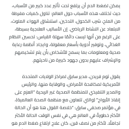
يمكن لضغط الدم أن يرتفع تحت تأثير عدد كبير من الأسباب،
حيث تختلف هذه الأسباب حول العالم: تناول كميات مفرطة
من الملح، شرب الكحول، التدخين، استنشاق الهواء الملوث،
الابتعاد عن النشاط الرياضي. إن الأساليب العلاجية بسيطة،
على الرغم من أنها ليست دائمًا سهلة القياس: تحسين النظام
الغذائي، وتوفير أدوية بأسعار معقولة، وايجاد أنظمة رعاية
صحية ومعلومات بما يسمح للأشخاص بأن يتم تشخيصهم
والإشراف عليهم بدون جهود كبيرة من ناحيتهم.
يقول توم فريدن، مدير سابق لمراكز الولايات المتحدة
الأمريكية لمكافحة الأمراض، والوقاية منها، والرئيس
والمدير التنفيذي للمنظمة الصحية غير الربحية “العزم على
إنقاذ الأرواح” (والتي تتعاون مع منظمة الصحة العالمية)،
في مؤتمر صحفي سابق: “خلاصة القول هنا هو أن الحالة
الأكثر خطورةً في العالم هي في نفس الوقت الحالة الأكثر
تجاهلًا. لأكثر من نصف قرن، كان علاج ارتفاع ضغط الدم هو