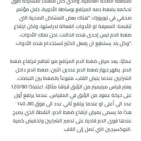
لمنظمة الصحة العالمية، والذي كان منفتحًا لمشاركة طرق
تحكمه بضغط دمه المرتفع بوساطة الأدوية، خلال مؤتمر
صحفي في نيويورك: “هناك بعض المشاكل الصحية التي
تنقصنا: المعرفة او الأدوات الفعالة لدراستها، ولكن ارتفاع
ضغط الدم ليس إحدى هذه الحالات. نحن نملك الأدوات،
وكل بلد يستطيع ان يفعل الكثير لاستخدام هذه الأدوات”.
عمليًا، يعد مرض ضغط الدم المرتفع هو تفاقم لارتفاع ضغط
الدم. يظهر جهاز ضغط الدم عددين اثنين: ضغط الدم داخل
الشرايين عندما ينبض القلب، متبوعاً بالضغط بين النبضات.
يعتبر قياس 120‪/80 ميليميتر من الزئبق قياسًا مثاليًا، اعتمادًا
على حركة عمود من الزئبق في المقياس. عندما يرتفع أول
عدد الى أعلى 140‪ او عندما يرتفع ثاني عدد الى فوق 80،
هذا ما يسمى بمرض ارتفاع ضغط الدم: النقطة الذي يصبح
عندها قوى الدم قادرة على تدمير الشرايين وتخفيض كمية
الاوكسيجين التي تصل إلى القلب.