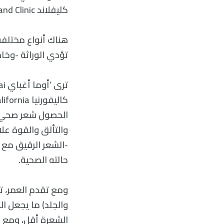
كليفلاند Cleveland Clinic’: “من أجل نمو الشعر، نحتاج إلى أن نفقد الشعر”.
هناك أنواع مختلف
تؤدي الوراثة -وخاص
الحصول شعر صحي 
والتألق والقوة عل
-الشعر الرقيق مع 
حالته الصحية.
ومع تقدم العمر، تن
والجلد) ما يجعل ا
الشعرة أقل، ومع زي