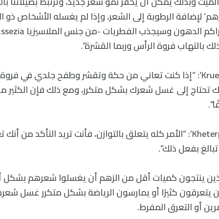
ميت وبذلك يمكن أن يحفز نمو شعر جديد، وترتبط بصيلاتنا بال
لزهم’ لإضافة الرطوبة إلى الشعر، وإذا لم يغسله الأشخاص ذو 
ك بالتهاب فروة الرأس وربما القشرة”.
ووفقًا ‘لكروجر Krueger’: “إذا كنت تعاني من حكة وتقشر وطفح جلدي في
ك تحتاج إلى غسل شعرك بشكل متكرر، ومع ذلك فإن الكثير م
”.
وتقول ‘خيتربال Kheterpal’: “الأمر كله يتعلق بالتوازن، فأنت تريد التأكد 
تبالغ بفعل ذلك”.
ين ينتجون كميات أقل من الزهم أن يغسلوا شعرهم بشكل أق
 يتعرقون كثيرًا أو يمارسون الرياضة بشكل متكرر غسل شعره
رين أو التعرق المفرط.