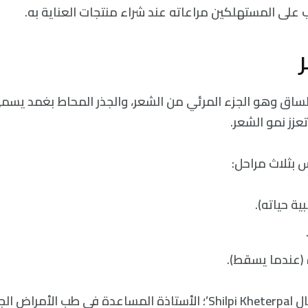
 على المستهلكين مراعاته عند شراء منتجات العناية به.
ساق وهو الجزء المرئي من الشعر، والجذر المحاط بغمد يسم
عزز نمو الشعر.
 بثلاث مراحل:
ية حياته).
ة (عندما يسقط).
توضح ‘شيلبي خيتربال Shilpi Kheterpal’؛ الأستاذة المساعدة في طب ا