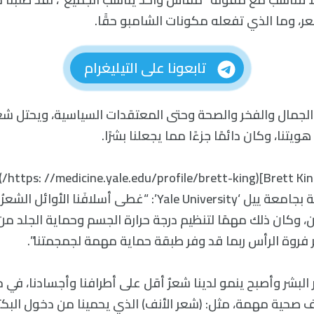
عر، وما الذي تفعله مكونات الشامبو حقًا.
تابعونا على التيليغرام
 الجمال والفخر والصحة وحتى المعتقدات السياسية، ويحتل شعر
يتنا، وكان دائمًا جزءًا مما يجعلنا بشرًا.
يقول بري
في الأمراض الجلدية بجامعة ييل ‘Yale University’: “غطى أسلافَ
 وكان ذلك مهمًا لتنظيم درجة حرارة الجسم وحماية الجلد م
روة الرأس ربما قد وفر طبقة حماية مهمة لجمجمتنا”.
البشر وأصبح ينمو لدينا شعرٌ أقل على أطرافنا وأجسادنا، في
صحية مهمة، مثل: (شعر الأنف) الذي يحمينا من دخول البكتي