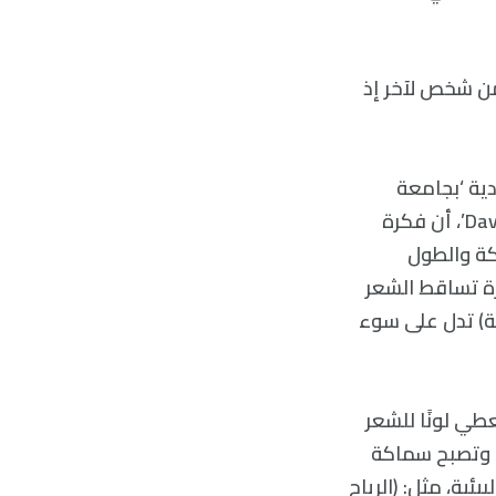
ن شخص لآخر إذ
 الجلدية ‘بجامعة
كاليفورنيا University of California’ وكلية ‘ديفيس للطب Davis School of Medicine’، أن فكرة
ة والطول
رة تساقط الشعر
ة) تدل على سوء
عطي لونًا للشعر
، وتصبح سماكة
ية، مثل: (الرياح