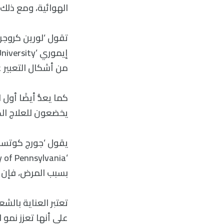
الهوائية، ومع ذلك 
من أشكال التعبير ع
كما يعدُّ أيضًا أو
يخضعون للعلاج الك
بسبب المرض، فإن ش
تعتبر العناية بالشع
على أنها تعزز نمو 