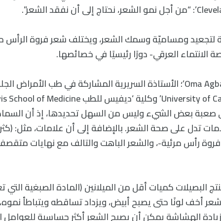
ة لتجعيد ومساميّة وسمك الشعر، ويختلف شعر فروة الرأس م
ة الانتماء العرقي- دورًا رئيسيًا في خصائصها.
ترى ‘أوما أغباي Oma Agbai’؛ الأستاذة السريرية المشاركة في طب الأمراض
صعبة بعض الشيء وليس من السهل تحديدها، إذ أن السماك
امات تدل على صحة الشعر. بالإضافة إلى أن علامات، مثل: (كث
فروة رأس مرئية-، والشعر الباهت والتالف مع نهايات متقصف
تج البصيلات كميات أقل من الميلانين (المادة الصبغية التي ت
لشعر أخف لونًا حتى يصبح أبيض، ويزداد تساقطه ويتباطأ نموه
ادة الهشاشة يمكن أن يصبح الشعر أكثر حساسية للعوامل البيئ