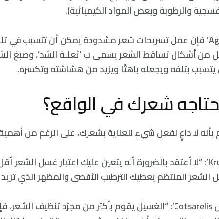
سجية والرطوبة وبعض المواد الكيميائية).
ووفقًا ‘لأغباي Agbai’ فإن عمل تسريحات شعر مشدودة يمكن أن تتسبب ف
 من أشكال تساقط الشعر يسمى ب ‘ثعلبة الشد’، وصبغ الشعر
ن يتسبب بتلفه ويجعله باهتًا ويزيد من هشاشته وتكسره.
حتاجه شعرك في الواقع؟
بأنه لا داعٍ لفعل شيءٍ للعناية بشعرك، على الرغم من أهمية
تقول ‘كروجر Krueger’: “لا أعتقد بالضرورة أنه يتعين عليك اعتبار غسل الش
 الشعر المنتظم يعطيك الترطيب الأقصى والمظهر الذي تريد ا
يقول ‘كوتساريليس Cotsarelis’: “الغسيل يقوم بأكثر من مجرّد تنظيف ال