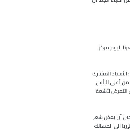
نا اليوم مركز
ت كينج [Brett King](https: //medicine.yale.edu/profile/brett-king/)؛ الأستاذ المشارك
نا الأوائل الشعرُ من أعلى الرأس
ن التعرض لأشعة
 حين أن بعض شعر
ريا الى المسالك