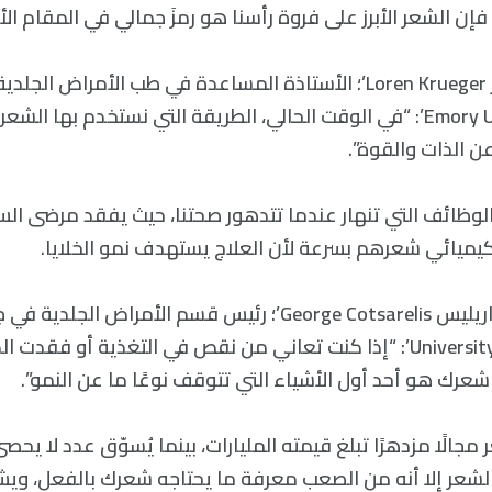
فإن الشعر الأبرز على فروة رأسنا هو رمزَ جمالي في المقام الأ
تقول ‘لورين كروجر Loren Krueger’؛ الأستاذة المساعدة في طب الأمراض
إيموري ‘Emory University’: “في الوقت الحالي، الطريقة التي نستخدم به
ن الذات والقوة”.
ل الوظائف التي تنهار عندما تتدهور صحتنا، حيث يفقد مرضى الس
يميائي شعرهم بسرعة لأن العلاج يستهدف نمو الخلايا.
يقول ‘جورج كوتساريليس George Cotsarelis’؛ رئيس قسم الأمراض 
‘University of Pennsylvania’: “إذا كنت تعاني من نقص في التغذية أو فقد
عرك هو أحد أول الأشياء التي تتوقف نوعًا ما عن النمو”.
ر مجالًا مزدهرًا تبلغ قيمته المليارات، بينما يُسوّق عدد لا يح
الشعر إلا أنه من الصعب معرفة ما يحتاجه شعرك بالفعل، ويشر