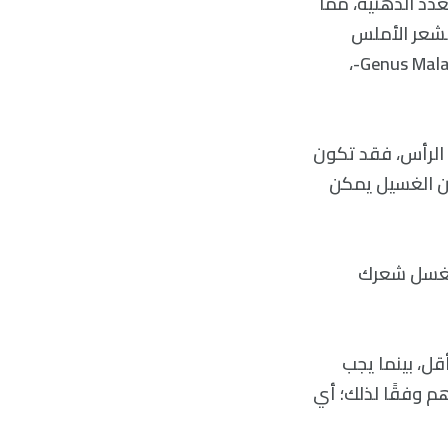
غدد الدهنية، مما
الشعر الأملس
بشكل متكرر فستتراكم الدهون وسيجذب الفطريات -من جنس الملاسيزيا Genus Malassezia-،
 فروة الرأس، فقد تكون
ن الغسيل يمكن
من أنك تغسل شعرك
ل، بينما يجب
م وفقًا لذلك؛ أي