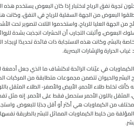
ثون تجربة نفق الرياح لاختبار إذا كان البعوض يستخدم هذه ا
وأطلقوا البعوض من الجهة السفلية للرياح في النفق، وكانت 
من الجهة العليا للرياح، واستخدموا الآلات لتصوير تحت الأش
ك البعوض، وأثبتت التجارب أن الحشرات انجذبت بشدة للروا
خاصة بالبشر، وكانت هذه الاستجابة ذات فائدة تحديدًا لإيجاد 
ياب الحرارة والإشارات البصرية.
ء الكيماويات في عيّنات الرائحة لاكتشاف ما الذي جعل أدمغة
ح البشر والحيوان تتضمن مجموعات متطابقة من المركبات الك
ه كأنك تخلط طلاء الأحمر، الأبيض والأصفر- الطلاء المثقل با
ي، المثقل باللون الأحمر ستحصل فقط على الأحمر. إنه مثل تفض
مختلف من الكيماويات هي أكثر أو أقل جذبًا للبعوض. واستجا
لمؤلفة من خليط الكيماويات المماثل للبشر بالطريقة نفسها 
شر.