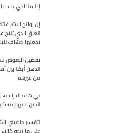
إذا ما الذي يجده ا
إن روائح البشر غن
العرق الذي يُنتج ع
تجعلها كشّاف للبشر
تفضيل البعوض للشح
الدهن أيضًا بين أ
من غيرهم.
في هذه الدراسة، ب
الذين لديهم مستوي
لتفسير جاذبيتي ال
على ما يبدو كانت 