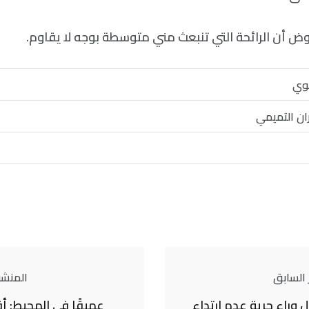
ض أن الرائحة التي تنبعث مني متوسطة بوجه لا يقاوم.
وي
ان التميمي
 السابق
المنشور
لٍ وراء حرية عدم ارتداء
عميقًا في المحيط: