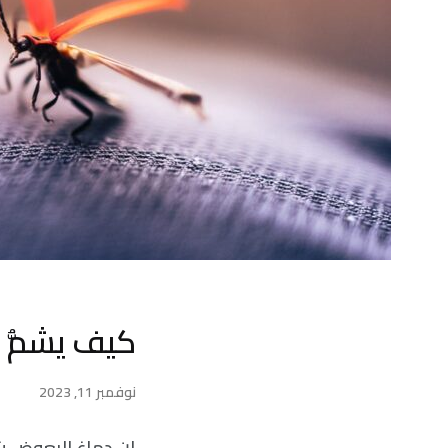
كيف يشمُّ 
نوفمبر 11, 2023
إن دماغ البعوض يت