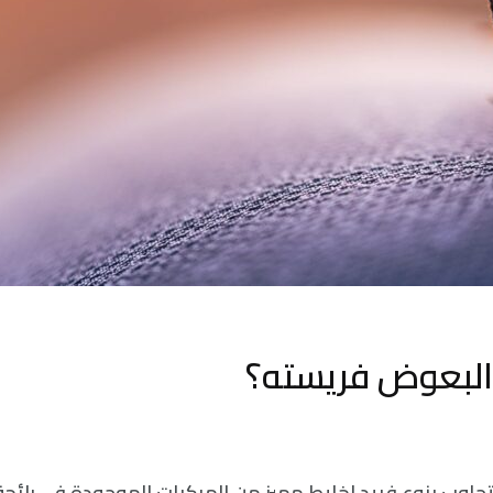
البعوض فريسته؟
جاوب بنوعٍ فريد لخليط مميز من المركبات الموجودة في رائحة