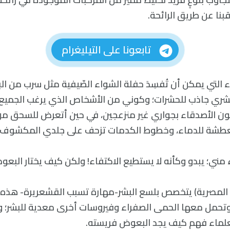
بنا عن طريق الرائحة.
تابعونا على التيليغرام
 التي يمكن أن تُفسِدَ حفلة الشواء الصّيفية مثل سرب من ال
شري جاذب للحشرات؛ وكوني من الأشخاص الذي يرغب الجميع 
ون الأصدقاء بجواري غير منزعجين، في حين أتعرض للسحق من
تعطشة للدماء، وخطوط الكدمات تزحف على جلدي المكشوف.
 مني؛ يبدو وكأنه لا يستطيع الاكتفاء! ولكن كيف يختار البع
المصرية) يتخصص بلسع البشر-مهارة تسبب القشعريرة- هذه ا
 وتحمل معها الحمى الصفراء وفيروسات أخرى معدية للبشر؛ ولل
لعلماء فهم كيف يجد البعوض فريسته.