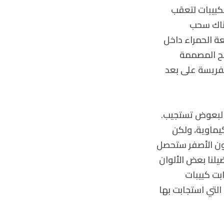
لكبيبات لتعقب
هناك سحب
عة الحمراء داخل
ئح المصممة
الفريسة على بعد
 البعوض تستجيب.
يماوية، ولكن
للون الأصفر ستحصل
يلنا بعض الألوان
بت كبيبات
التي استجابت بها