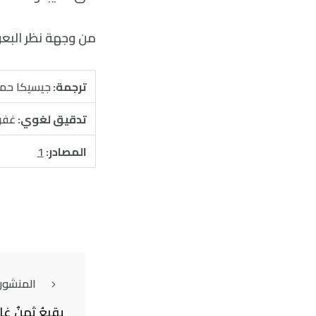
من وجهة نظر البعو
ترجمة:
جيسيكا حم
تدقيق لغوي:
غفر
المصادر:
1
المنشور
يقبعُ ثمنٌ غا