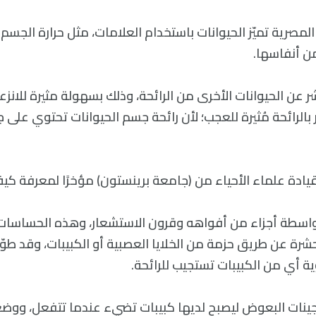
لمصرية تميّز الحيوانات باستخدام العلامات، مثل حرارة الجسم
ن أنفاسها.
ر عن الحيوانات الأخرى من الرائحة، وذلك بسهولة مثيرة للانزعا
الرائحة مُثيرة للعجب؛ لأن رائحة جسم الحيوانات تحتوي على 
ادة علماء الأحياء من (جامعة برينستون) مؤخرًا لمعرفة ك
واسطة أجزاء من أفواهه وقرون الاستشعار، وهذه الحساسا
رة عن طريق حزمة من الخلايا العصبية أو الكبيبات، وقد طوّر
ة أي من الكبيبات تستجيب للرائحة.
اء جينات البعوض ليصبح لديها كبيبات تضيء عندما تتفعل، وو