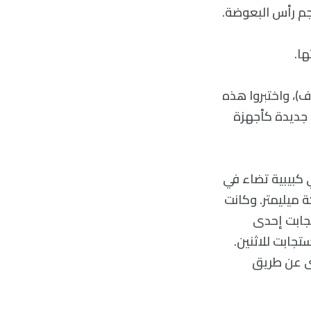
جم رأس البعوضة.
ها.
ف)، واختبروا هذه
ة جديدة كأجهزة
 كبيبية تضاء في
 ميليمتر. وكانت
تجابت إحدى
تجابت للاثنين.
رى عن طريق