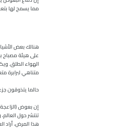
مما يسمح لها بتعق
هنالك بعض الأشياء
على هيئة مصباح ب
الهواء الطلق. ويك
متناهي لبرابرة م
حالما يتذوقون جزء
إن بعوض (الزاعجة 
تنتشر حول العالم،
هذا المرض، أراد ا