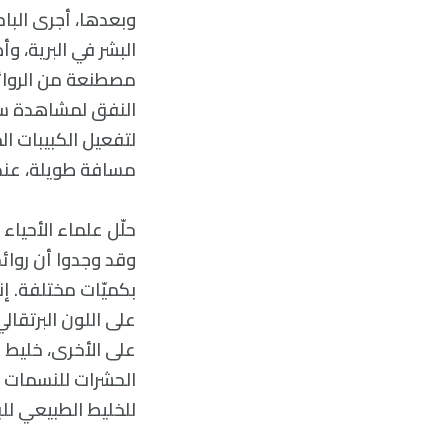
وبعدها، أجرى الباح
البشر في البرية، 
مصطنعة من الروائح 
النفق لمشاهدة سلو
لتفعيل الكبيبات ال
مسافة طويلة، عند غ
حلّل علماء الأحيا
وقد وجدوا أن روائ
بكميّات مختلفة. إن
على اللون البرتقال
على الأخرى، خليط 
الحشرات للنسمات ا
للخليط الطبيعي للب