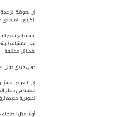
إن بعوضة الزاعجة ا
الكربون المنطلق م
ويستطيع تمييز البش
على اكتشاف البشر ب
لفصائل مختلفة.
درس فريق دولي بقي
إن البعوض يشمّ ب
معينة في دماغ الحش
تصويرية جديدة لرؤي
أولًا: عدّل العلم