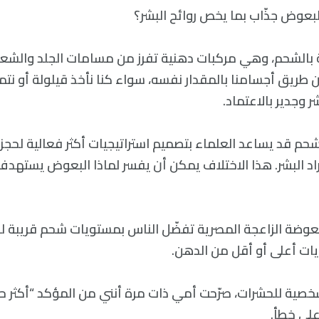
لبعوض جذّاب بما يخص روائح البشر؟
يّة بالشحم، وهي مركبات دهنية تفرز من مسامات الجلد والش
ن طريق أجسامنا بالمقدار نفسه، سواء كنا نأخذ قيلولة أو نت
 وجدير بالاعتماد.
م قد يساعد العلماء بتصميم استراتيجيات أكثر فعالية لحجز
فراد البشر. هذا الاختلاف يمكن أن يفسر لماذا البعوض يستهد
عوضة الزاعجة المصرية تفضّل الناس بمستويات شحم قريبة ل
ات أعلى أو أقل من الدهن.
شخصية للحشرات، صرّحت أمي ذات مرة أنني من المؤكد “أكثر حل
على خطأ.