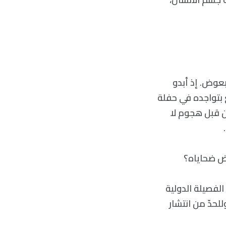
بعوض. إذ أبدو
بتواجده في حفلة
 قبل هجوم لا
وض ضحاياه؟
لفصيلة الدولية
حدّ من انتشار