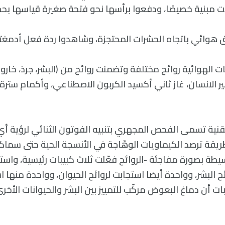
ت مبنية خصيصًا، ودفعوا برأسها نحو فتحة صغيرة قياسها بح
دفق هوائي باتجاه الحشرات المحتجزة، وشاهدوا ردة فعل أدمغت
 الهوائية روائح مختلفة وتضمنت روائح من (البشر، جرذ، خارو
ير الانسان، غاز ثاني أكسيد الكربون الاصطناعي، وأكمام ستر
قنية تسمى الفحص المجهري بتنبيه الفوتون الثنائي لرؤية أي
طريقة ترصد الكيماويات الوهّاجة في الأنسجة الحية حتى سماكة
يطة بصورة مفاجئة -الروائح فعّلت ثلاث كبيبات رئيسية، واس
 البشر، وواحدة أيضًا استجابت لروائح الحيوان، وواحدة منها اس
ت أن دماغ البعوض مركّب للتمييز بين البشر والحيوانات الأخ