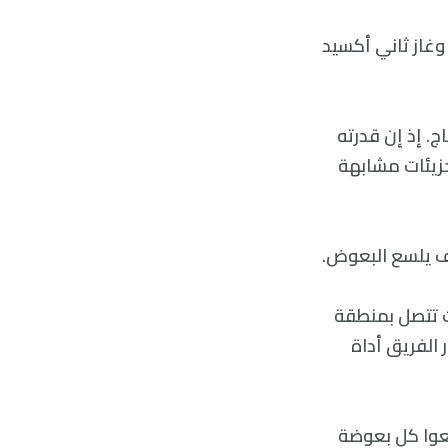
 وغاز ثاني أكسيد
ج. إذ إن قدرته
جزيئات مشابهة
يف يلسع البعوض.
ت تتصل بمنطقة
 الفريق أداة
ضعوا كل بعوضة