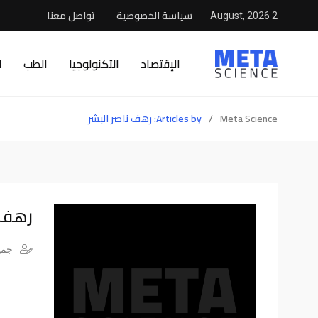
سياسة الخصوصية
تواصل معنا
2 August, 2026
الإقتصاد
التكنولوجيا
الطب
ا
Meta Science
/
Articles by: رهف ناصر البشر
رهف ن
جميع