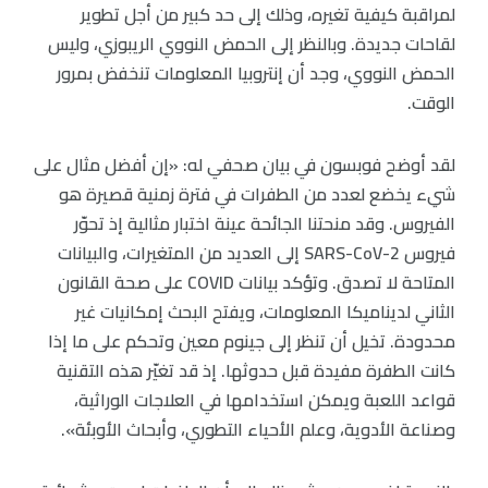
لمراقبة كيفية تغيره، وذلك إلى حد كبير من أجل تطوير
لقاحات جديدة. وبالنظر إلى الحمض النووي الريبوزي، وليس
الحمض النووي، وجد أن إنتروبيا المعلومات تنخفض بمرور
الوقت.
لقد أوضح فوبسون في بيان صحفي له: «إن أفضل مثال على
شيء يخضع لعدد من الطفرات في فترة زمنية قصيرة هو
الفيروس. وقد منحتنا الجائحة عينة اختبار مثالية إذ تحوّر
فيروس SARS-CoV-2 إلى العديد من المتغيرات، والبيانات
المتاحة لا تصدق. وتؤكد بيانات COVID على صحة القانون
الثاني لديناميكا المعلومات، ويفتح البحث إمكانيات غير
محدودة. تخيل أن تنظر إلى جينوم معين وتحكم على ما إذا
كانت الطفرة مفيدة قبل حدوثها. إذ قد تغيّر هذه التقنية
قواعد اللعبة ويمكن استخدامها في العلاجات الوراثية،
وصناعة الأدوية، وعلم الأحياء التطوري، وأبحاث الأوبئة».