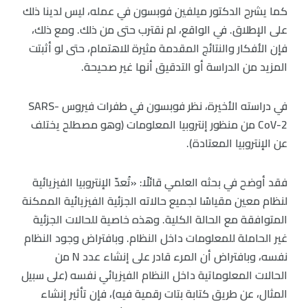
كما يشرح الدكتور ميلفين فوبسون في عمله، ليس لدينا ذلك
على الإطلاق. في الواقع، لم نقترب حتى من ذلك. ومع ذلك،
فإن الأفكار والنتائج المقدمة مثيرة للاهتمام، حتى لو أثبتت
المزيد من الدراسة أو التدقيق أنها غير صحيحة.
في دراسته الأخيرة، نظر فوبسون في طفرات فيروس SARS-
CoV-2 من منظور إنتروبيا المعلومات (وهو مصطلح يختلف
عن الإنتروبيا المعتادة).
فقد أوضح في بحثه العلمي قائلًا: «تُعدّ الإنتروبيا الفيزيائية
لنظام معين مقياسًا لجميع حالاته الجزئية الفيزيائية الممكنة
المتوافقة مع الحالة الكلية. وهذه خاصية للحالات الجزئية
غير الحاملة للمعلومات داخل النظام. وبافتراض وجود النظام
نفسه، وبافتراض أن المرء قادر على إنشاء عدد N من
الحالات المعلوماتية داخل النظام الفيزيائي نفسه (على سبيل
المثال، عن طريق كتابة بتات رقمية فيه)، فإن تأثير إنشاء