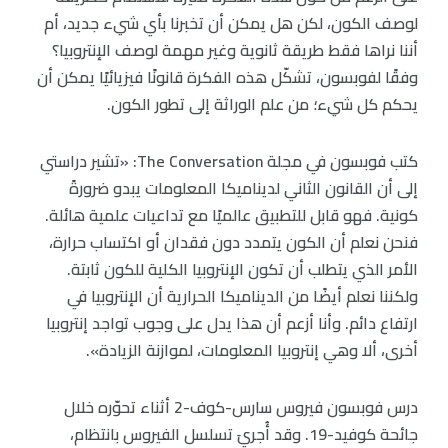
لوصف الكون، لكن هل يمكن أن تخبرنا بأي شيء جديد، أم
أننا نراها فقط طريقة ثانوية وغير مهمة لوصف الإنتروبيا؟
وفقًا لفوبسون، تشكّل هذه الفكرة قانونًا فيزيائيًا يمكن أن
يحكم كل شيء؛ من علم الوراثة إلى تطور الكون.
كتب فوبسون في مجلة The Conversation: «تشير دراستي
إلى أن القانون الثاني لديناميكا المعلومات يبدو ضرورةً
كونية. فهو قابل للتطبيق عالميًا مع تداعيات علمية هائلة.
فنحن نعلم أن الكون يتمدد دون فقدان أو اكتساب حرارة،
الأمر الذي يتطلب أن تكون الإنتروبيا الكلية للكون ثابتة.
ولكننا نعلم أيضًا من الديناميكا الحرارية أن الإنتروبيا في
ارتفاع دائم. وأنا أزعم أن هذا يدل على وجوب تواجد إنتروبيا
أخرى، ألا وهي إنتروبيا المعلومات، لموازنة الزيادة».
درس فوبسون فيروس سارس-كوف-2 أثناء تحوّره خلال
جائحة كوفيد-19. وقد أُجريَ تسلسل الفيروس بانتظام،