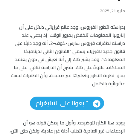
مايو 21, 2025
بدراسته لتطور الفيروس، وجد عالم فيزيائي دلائل على أن
إنتروبيا المعلومات تنخفض بمرور الوقت. إذ يدعي، عند
دراسته لطفرات فيروس سارس-كوف-2، أنه وجد دليلًا على
قانون جديد للفيزياء يسمى “القانون الثاني لديناميكا
المعلومات”، وقد يشير ذلك إلى أننا نعيش في كون يعتمد
المحاكاة. علاوةً على ذلك، يقترح أن الدراسة تنافي، على ما
يبدو، نظرية التطور وتعتبرها غير صحيحة، وأن الطفرات ليست
عشوائية بالكامل.
تابعونا على التيليغرام
يوجد هنا الكثير لتوضيحه. وأول ما يمكن قوله هو أن
الإدعاءات غير العادية تتطلب أدلة غير عادية، ولكن حتى الآن،