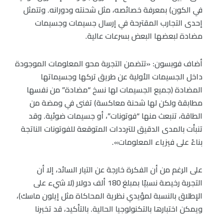
في الكون) بمعرفة خصائصه، مثل شحنته ودورانه. وتتمثل
إحدى التجارب المقترحة في إرسال جسيمات وجسيمات
مضادة لبعضها البعض بسرعات عالية.
أضاف فوبسون: «تتضمن التجربة محو المعلومات الموجودة
داخل الجسيمات الأولية عن طريق تركها وجسيماتها
المضادة (جميع الجسيمات لها نسخ “مضادة” من نفسها
مطابقة ولكن لها شحنة معاكسة) تفنى في ومضة من
الطاقة، تنبعث منها “فوتونات”، أو جسيمات ضوئية. وقد
تنبأت بالمدى الدقيق للترددات المتوقعة للفوتونات الناتجة
بناءً على فيزياء المعلومات».
على الرغم من أن الفكرة خارجة عن التيار السائد، إلا أن
التجربة رخيصة نسبيًا بمبلغ 180 ألف دولار (لا شيء على
الإطلاق بالنسبة لمؤيدي نظرية المحاكاة مثل إيلون ماسك)،
ويمكن اختبارها بالتكنولوجيا الحالية. بالتأكيد، قد تخبرنا