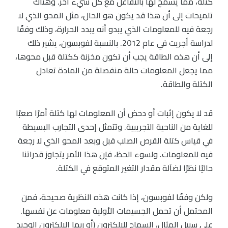
كتلة، مما يسمح لها بالتفاعل مع كل شيء آخر. وهناك
تلميحات إلى أن هذا قد يكون هو الحال، مثل المحو الذي لا
رجعة فيه للمعلومات الذي يبدو أنه يبدد الحرارة، وذلك وفقًا
لدراسة أجريت في عام 2012. بالنسبة لفوبسون، يشير ذلك
إلى أن هذه الطاقة يجب أن تكون مخزنة ككتلة قبل محوها،
مما يجعل المعلومات حالة منفصلة من المادة تعادل
الكتلة والطاقة.
قد لا يكون إثبات أو دحض أن المعلومات لها كتلة أمرًا صعبًا
للغاية من الناحية التجريبية. وتتمثل إحدى التجارب البسيطة
في قياس كتلة القرص الصلب قبل وبعد المحو الذي لا رجعة
فيه للمعلومات. ولسوء الحظ، فإن هذا الأمر يتجاوز قدراتنا
حاليًا نظرًا لضآلة مقدار التغير المتوقع في الكتلة.
ولكن وفقًا لفوبسون، إذا كانت هذه النظرية صحيحة، فمن
المحتمل أن تحمل الجسيمات الأولية معلومات عن نفسها.
على سبيل المثال، السماح للإلكترون (أو ربما الإلكترون الوحيد