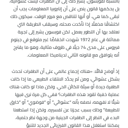
بالنسبة لفوبسون، يشير ذلك إلى أن الطفرات ليست عشوائية،
بل يحكمها قانون ينص على أن إنتروبيا المعلومات يجب أن
تبقى كما هي، أو أنها تتناقص مع مرور الوقت. سيكون ذلك
اكتشافًا مذهلًا إذا تأكدت صحته، وسيقلب الطريقة التي
نعتقد بها أن التطور يعمل. لكن فوبسون يشير إلى تجربة
مماثلة في عام 1972 شهدت انخفاضًا غير متوقع في جينوم
فيروس على مدى 74 جيلًا في ظروف مثالية، وهو ما يقترح
أنه يتوافق مع قانونه الثاني لديناميكا المعلومات.
إذ أوضح قائلًا: «هناك إجماع عالمي على أن الطفرات تحدث
بشكل عشوائي، ومن ثم يحدّد الانتقاء الطبيعي ما إذا كانت
الطفرة جيدة أو سيئة للكائن الحي. ولكن ماذا لو كانت هناك
عملية خفية تقود هذه الطفرات؟ ففي كل مرة نرى فيها
شيئًا لا نفهمه، نصفه بأنه “عشوائي” أو “فوضوي” أو “خارق
للطبيعة” وذلك بسبب عجزنا عن تفسيره. ولكن إذا استطعنا
البدء في النظر إلى الطفرات الجينية من وجهة نظر حتمية،
يمكننا استغلال هذا القانون الفيزيائي الجديد للتنبؤ