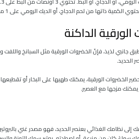
الكمية ذاتها من لحم الدجاج، أو الديك الرومي على 1 ملليغرام من الحديد.
الورقية الداكنة
ق جانبي لذيذ، فإنّ الخضروات الورقية مثل السبانخ واللفت و
 الحديد.
ير الخضروات الورقية، يمكنك طهيها على البخار أو تقطيعها 
يمكنك مزجها مع العصير.
 إلى نظامك الغذائي بعنصر الحديد، فهو مصدر غني بالبروتي
ك سواءً كان من مزرعة، أو اصطدته. يعتبر سمك التونة والسر