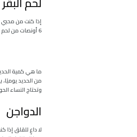
لحم البقر
إذا كنت من محبي تن
6 أونصات من لحم الخاصرة، لتحصل على وجبة تحتوي على 3.2 ملليغرام من هذا المعدن المهم.
وتحتاج النساء الحوامل 27 ملليغرام
الدواجن
لا داعٍ للقلق إذا ك