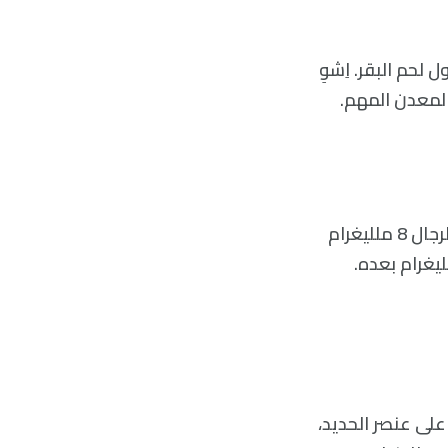
لحم البقر. اِشوِ
ما هي كمية الحديد التي تحتاجها يوميًا؟ يعتمد هذا على عمرك وجنسك. يحتاج الرجال 8 ملليغرام
، بينما تحتاج النساء 18 ملليغرام حتى سن الخمسين، وفقط 8 ملليغرام بعده.
 على عنصر الحديد،