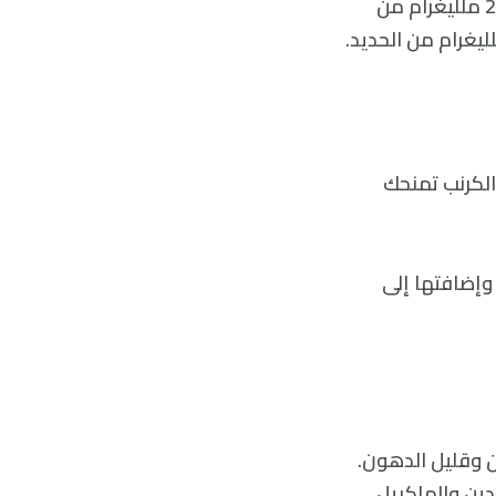
يمكنك تناول الديك الرومي، أو الدجاج، أو البط. تحتوي 3 أونصات من البط على 2.3 ملليغرام من
الكرنب تمنحك
وإضافتها إلى
ن وقليل الدهون.
دين والماكريل