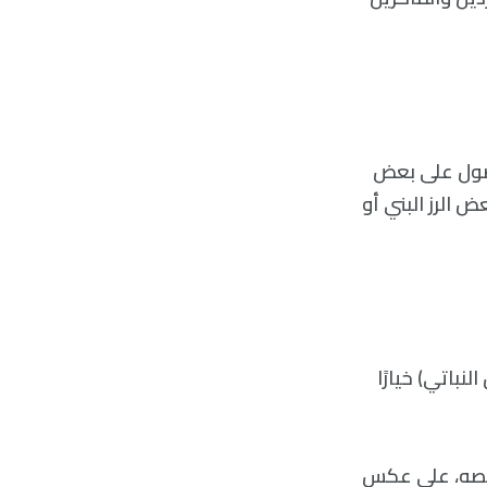
حصول على بعض
ض الرز البني أو
لنباتي) خيارًا
متصه، على عكس