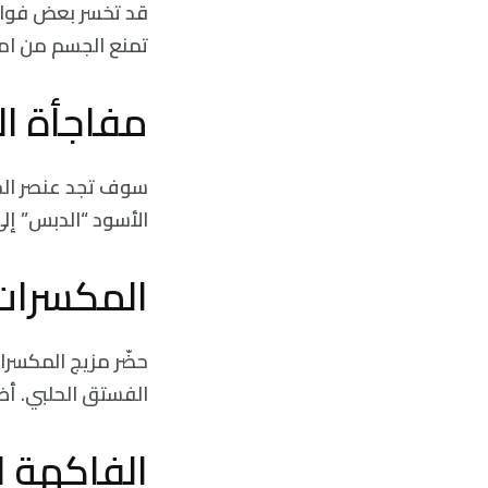
قد تخسر بعض فوائد
تمنع الجسم من ام
مفاجأة ا
سوف تجد عنصر الحد
الأسود “الدبس” إل
المكسرات
حضّر مزيج المكسرا
الفستق الحلبي. أضف
الفاكهة ا