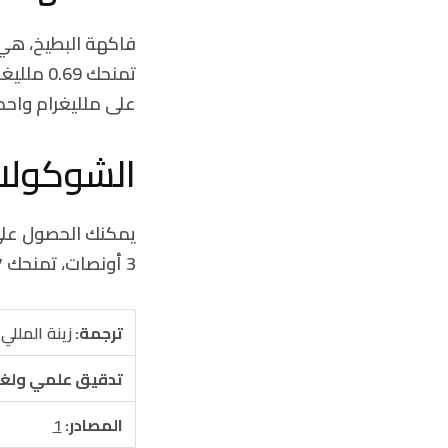
فاكهة البطيخ، هي
تمنحك 9
على ملليغرام واحد من ال
الشوكولا
يمكنك الحصول على 
3 أونصات، تمنحك 7 ملليغرام من عنصر الحديد. لذا، امضي قُدُمًا، ودلل نفسك.
ترجمة:
زينة المللي
تدقيق علمي ولغ
المصادر:
1