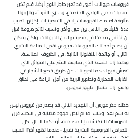
فيروسات حيوانات أخرى قد تعبر حاجز النوع أيضًا. فلم تكن
تسميات حمى الوادي المتصدع، وجدري القردة، والإيبولا
مألوفة لعلماء الفيروسات إلا في التسعينيات. إذ إنها تصيب
عددًا قليلًا من الناس بين حين وآخر، وتسبب نتائج مروعة قبل
أن تختفي مجددًا في مضيفيها من الحيوانات. ولكن يمكن
أن يصبح أحد تلك الفيروسات فيروس نقص المناعة البشري
التالي، أو جائحة الأنفلونزا التالية، في الظروف المناسبة.
وكلما زاد الضغط الذي يمارسه البشر على الموائل التي
تعيش فيها هذه الحيوانات، عن طريق قطع الأشجار في
الغابات المطيرة وتطهير البرية من أجل الزراعة على نطاق
واسع، زاد احتمال ظهور فيروس.
كذلك حذر مورس أن التهديد التالي قد يصدر من فيروس ليس
له اسم بعد، وكتب: ما لم تبذل جهود مضنية في البحث، فإن
الفيروسات لا تكتشف إلا مصادفة، أو -كما الحال لكل
الأمراض الفيروسية البشرية تقريبًا- عندما تظهر أخيرًا لتسبب
تفشٍ ضخم في مكان ما في العالمي الغربي.