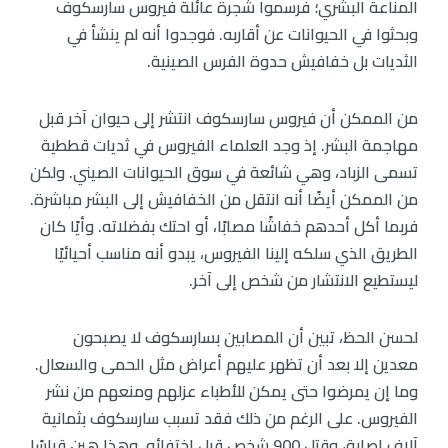
المناعة البشري؛ فرسموا شجرة عائلة فيروس سارسكوف
وبحثوا في الحيوانات عن أقاربه. فوجدوا أنه لم ينشأ في
الثديات بل خفافيش حدوة الفرس الصينية.
من الممكن أن فيروس سارسكوف انتشر إلى حيوان آخر قبل
مهاجمة البشر. إذ وجد العلماء الفيروس في ثديات قططية
تسمى الزباد، وهي شائعة في سوق الحيوانات الصيني. ولكن
من الممكن أيضًا أنه انتقل من الخفافيش إلى البشر مباشرة.
فربما أكل أحدهم خفاشًا مصابًا، أو احتك بفضلاته. وأيًا كان
الطريق الذي سلكه إلينا الفيروس، يبدو أنه مناسب أحيائيًا
ليستطيع الانتشار من شخص إلى آخر.
لحسن الحظ، تبين أن المصابين بسارسكوف لا يصبحون
معدين إلا بعد أن تظهر عليهم أعراض مثل الحمى والسعال.
وما إن يمرضوا حتى يمكن للأطباء عزلهم ومنعهم من نشر
الفيروس. على الرغم من ذلك فقد تسبب سارسكوف بثمانية
آلاف إصابة، وقتل 900 شخص قبل اختفائه. وهذا هين قياسًا