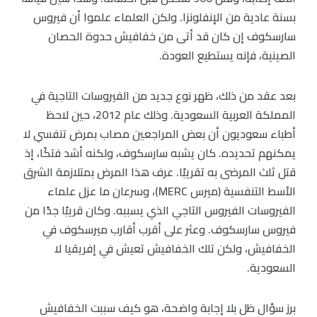
بسنة عادية من الإنفلونزا. ولكن العلماء علموا أن فيروس
سارسكوف إن كان قد أتى من خفافيش حدوة الحصان
الصينية، فإنه يستطيع العودة.
بعد عقد من ذلك، ظهر نوع جديد من الفيروسات التاجية في
المملكة العربية السعودية. وذلك عام 2012، حين لاحظ
أطباء سعوديون أن بعض المراجعين مصاب بمرض تنفسي لا
يمكنهم تحديده. كان يشبه سارسكوف، ولكنه أشد فتكًا، إذ
قتل ثلث المرضى به تقريبًا. عرف هذا المرض بمتلازمة الشرق
الأسط التنفسية (ميرس MERC)، وسرعان ما عزل علماء
الفيروسات الفيروس التاجي الذي يسببه. وكان قريبًا جدًا من
فيروس سارسكوف. وعثر على أقرب أقارب ميرسكوف في
الخفافيش، ولكن تلك الخفافيش تعيش في إفريقيا لا
السعودية.
برز سؤال ظل بلا إجابة واضحة، هو كيف سببت الخفافيش