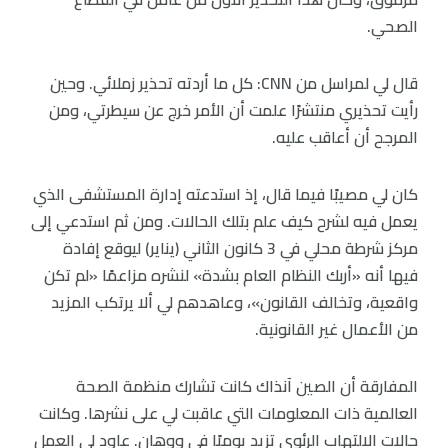
الصحي.
قال لي لمراسل من CNN: كل ما أردته تحذير زملائي. وحين
رأيت تحذيري منتشرًا علمت أن الأمر خرج عن سيطرتي، ومن
المرجح أن أعاقب عليه.
كان لي مصيبًا فيما قال، إذ استدعته إدارة المستشفى الذي
يعمل فيه لشرح كيف علم بتلك الحالات. ومن ثم استدعي إلى
مركز شرطة محلي في 3 كانون الثاني (يناير) ليوقع إفادة
فيها أنه «أربك النظام العام بشدة» لنشره مزاعمًا «لم تكن
واقعية، وتخالف القانون»، وعاهدهم لي ألا يرتكب المزيد
من الأعمال غير القانونية.
المفارقة أن الصين آنذاك كانت تشارك منظمة الصحة
العالمية ذات المعلومات التي عاقبت لي على نشرها. وكانت
حالات الالتهاب الرئوي تزيد يوميًا في ووهان. عاود لي العمل