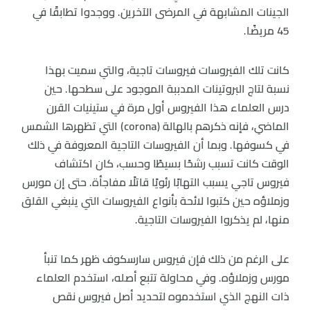
الجينات المشابهة في المرضى الآخرين. ووجدوا تطابقًا في
45 مريضًا.
كانت تلك الفيروسات فيروسات تاجية، والتي سميت بهذا
نسبة لتاج البروتينات المدببة الموجود على سطحها. حين
درس العلماء هذا الفيروس أول مرة في ستينيات القرن
الماضي، فإنه ذكرهم بالهالة (corona) التي تظهرها الشمس
في كسوفها. وبما أن الفيروسات التاجية المعروفة في ذلك
الوقت كانت تسبب رشحًا بسيطًا وحسب، كان اكتشاف
فيروس تاجي يسبب التهابًا رئويًا قاتلًا مفاجأة. حتى إن مورس
وزملاؤه حين كتبوا لائحة بأنواع الفيروسات التي ينبغي القلق
منها، لم يذكروا الفيروسات التاجية.
على الرغم من ذلك فإن فيروس سارسكوف ظهر كما تنبأ
مورس وزملاؤه. وفي محاولة تتبع أصله، استخدم العلماء
ذات النهج الذي استخدموه لتحديد أصل فيروس نقص