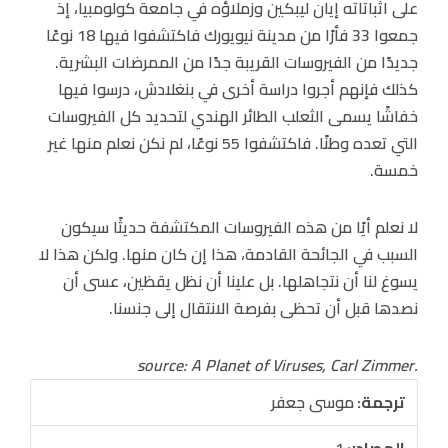
على اثباتاته إيان ليبكين وزملاؤه في جامعة كولومبيا، إذ
جمعوا 33 فأرًا من مدينة نيويورك فاكتشفوا فيها 18 نوعًا
جديدًا من الفيروسات القريبة جدًا من الممرضات البشرية.
كذلك فإنهم أجروا دراسة أخرى في بنغلادش، درسوا فيها
خفاشًا يسمى الثعلب الطائر الهندي لتحديد كل الفيروسات
التي تعده وطنًا. فاكتشفوا 55 نوعًا، لم نكن نعلم منها غير
خمسة.
لا نعلم أيًا من هذه الفيروسات المكتشفة حديثًا سيكون
السبب في الجائحة القادمة، هذا إن كان منها. ولكن هذا لا
يسوغ لنا أن نتجاهلها. بل علينا أن نظل يقظين، عسى أن
نصدها قبل أن تحظى بفرصة الانتقال إلى جنسنا.
source: A Planet of Viruses, Carl Zimmer.
ترجمة:
موسى جعفر