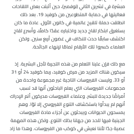
مبشرة في تشرين الثاني (نوفمبر)، حين أثبتت بعض اللقاحات
فعاليتها في حماية المتطوعين من كوفيد 19. بعد ذلك
انطلقت حملة تلقيح عالمية في كانون الأول. عادة ما كان
يستغرق ابتكار لقاح جديد واختباره عقدًا كاملًا، وأسرع لقاح
اكتشف سابقًا حدث للنكاف في غضون أربع سنين. ولكن
العلماء كسروا تلك الأرقام تمامًا لإنهاء الجائحة.
مع ذلك فإن علينا التعلم من هذه التجربة لأجل البشرية. إذ
سيكون هناك المزيد من مرض كوفيد، ربما كوفيد 24 أو 31
أو 33. وليست الفيروسات التاجية غير مجموعة واحدة من
مجموعات الفيروسات التي يعلم الباحثون أنها قد تسبب
أمراضًا جديدة للبشر. وعلماء الفيروسات مدركون أتم الإدراك
أنهم لم يبدأوا باستكشاف التنوع الفيروسي إلا توًا. وهم
يمسحون الحيوانات ويبحثون عن أجزاء مادة الفيروسات
الجينية فيها للحد من جهلنا بذلك التنوع. ولكن هذه المهمة
عصية جدًا لأننا نعيش في كوكب من الفيروسات. وهذا ما زاد