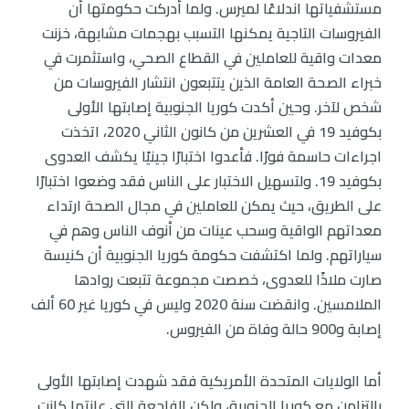
مستشفياتها اندلاعًا لميرس. ولما أدركت حكومتها أن
الفيروسات التاجية يمكنها التسبب بهجمات مشابهة، خزنت
معدات واقية للعاملين في القطاع الصحي، واستثمرت في
خبراء الصحة العامة الذين يتتبعون انتشار الفيروسات من
شخص لآخر. وحين أكدت كوريا الجنوبية إصابتها الأولى
بكوفيد 19 في العشرين من كانون الثاني 2020، اتخذت
اجراءات حاسمة فورًا. فأعدوا اختبارًا جينيًا يكشف العدوى
بكوفيد 19. ولتسهيل الاختبار على الناس فقد وضعوا اختبارًا
على الطريق، حيث يمكن للعاملين في مجال الصحة ارتداء
معداتهم الواقية وسحب عينات من أنوف الناس وهم في
سياراتهم. ولما اكتشفت حكومة كوريا الجنوبية أن كنيسة
صارت ملاذًا للعدوى، خصصت مجموعة تتبعت روادها
الملامسين. وانقضت سنة 2020 وليس في كوريا غير 60 ألف
إصابة و900 حالة وفاة من الفيروس.
أما الولايات المتحدة الأمريكية فقد شهدت إصابتها الأولى
بالتزامن مع كوريا الجنوبية، ولكن الفاجعة التي عانتها كانت