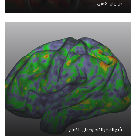
من
روان العُمري
تأثير الفطر السّحريّ على الدّماغ