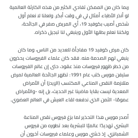
ربما كان من الممكن تفادي الكثير من هذه الكارثة العالمية
لو أنذر الأطباء أمثال لي في وقت أبكر. ولعلنا لا نعلم أول
شخص أصيب بكوفيد 19، أي المريض صفر في الجائحة،
ولكننا نعلم بطلها الأول وينبغي لنا تبجيل ذكراه.
كان مرض كوفيد 19 مفاجأة للعديد من الناس، وما كان
ينبغي لهم الصدمة منه. فقد كان علماء الفيروسات يحذرون
من خطر ظهور فيروسات منذ عقود، حتى إن عالم الفيروسات
ستيفن مورس كتب عام 1991: تظهر الجائحة العالمية لمرض
متلازمة النقص المناعي المكتسب (الإيدز) أن الأمراض
المعدية ليست بقايا ماضينا غير الحديث، بل إنه -والأمراض
عمومًا- الثمن الذي ندفعه لقاء العيش في العالم العضوي.
أصدر مورس هذا التحذير لما بزغ فيروس نقص المناعة
البشري تهديدًا عالميًا للبشرية بعد تطوره من فيروس
الشمبانزي. إذ خشي مورس وعلماء فيروسات آخرون أن