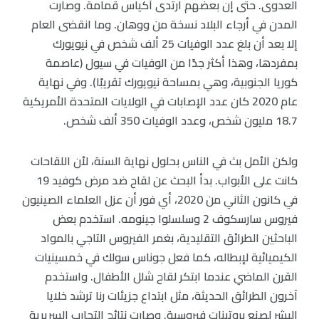
العدوى. حتى إن بعضهم ارتدى أكياس قمامة. وصارت
المدن في أرجاء البلاد نسخة من ووهان. وما انقضى العام
إلا بعد أن بلغ عدد الوفيات 25 ألف شخص في نيويورك
بمفردها، وهذا أكثر جدًا من الوفيات في سيول (عاصمة
كوريا الجنوبية، وهي بمساحة نيويورك تقريبًا). وفي نهاية
عام 2020 كان عدد الإصابات في الولايات المتحدة الأمريكية
18.7 مليون شخص، وعدد الوفيات 350 ألف شخص.
ولكن الأمل بث في الناس بحلول نهاية السنة، لأن اللقاحات
كانت على الأبواب. بدأ البحث عن لقاح ضد مرض كوفيد 19
في كانون الثاني من 2020، أي فور أن عزل العلماء الصينيون
فيروس سارسكوف 2 وسلسلوا جينومه. استخدم بعض
الباحثين الطرائق التقليدية، بغمر الفيروس التاجي بالمواد
الكيميائية لإبطاله، كما فعل جوناس سولك في خمسينيات
القرن الماضي عندما ابتكر لقاح شلل الأطفال. واستخدم
آخرون الطرائق الحديثة، مثل ابتداع جزيئات رنا ترشد خلايا
البشر لصنع بروتينات فيروسية. وصارت نتائج التجارب السريرية