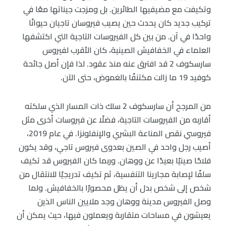
وتكيفت مع مضيفيها الطائرين. بل ومزجت جيناتها معًا في
تركيب جديد كان يحدث حين يصيب فيروسان تاجيان حيوانًا
واحدًا في آن. من بين كل الفيروسات التاجية التي اكتشفها
العلماء في الخفافيش الصينية، كان الأقرب لفيروس
سارسكوف 2 قد افترق عنه منذ عقود. لذا فإن أصل جائحة
كوفيد 19 ما زالت مكتنفًا بالغموض، حتى الآن.
من المرجح أن سارسكوف 2 سلك ذات المسار الذي سلكته
أقاربه من الفيروسات التاجية، فضلًا عن فيروسات أخرى مثل
فيروسي نقص المناعة البشري والإنفلونزا. في عام 2019،
أصيب رجل واحد في الصين بعدوى فيروس تاجي، وقد يكون
فلاحًا صينيًا بعيدًا عن ووهان. وربما كان الفيروس قد تكيف
سلفًا لإصابة مجارينا التنفسية، ثم تكيف تدريجيًا للانتقال من
شخص إلى شخص بدل أن يظل محصورًا بالخفافيش. ولما
وصل الفيروس مدينة ووهان وجد ملايين الناس الذين
يعيشون في مساحات متقاربة ويعملون فيها، حيث يمكن أن