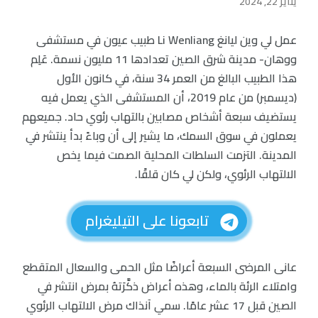
يناير 22, 2024
عمل لي وين ليانغ Li Wenliang طبيب عيون في مستشفى
ووهان- مدينة شرق الصين تعدادها 11 مليون نسمة. عَلِم
هذا الطبيب البالغ من العمر 34 سنة، في كانون الأول
(ديسمبر) من عام 2019، أن المستشفى الذي يعمل فيه
يستضيف سبعة أشخاص مصابين بالتهاب رئوي حاد. جميعهم
يعملون في سوق السمك، ما يشير إلى أن وباءً بدأ ينتشر في
المدينة. التزمت السلطات المحلية الصمت فيما يخص
الالتهاب الرئوي، ولكن لي كان قلقًا.
تابعونا على التيليغرام
عانى المرضى السبعة أعراضًا مثل الحمى والسعال المتقطع
وامتلاء الرئة بالماء، وهذه أعراض ذكَّرَتهُ بمرض انتشر في
الصين قبل 17 عشر عامًا. سمي آنذاك مرض الالتهاب الرئوي