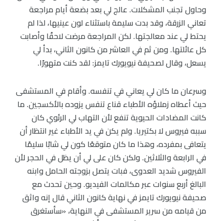
وحاول تجنب المشكلات. عالج لي بعد بضعة أيام مراجعة
تعاني الزرقة، وقد بدت سليمة باستثناء لون عينيها، لذا لم
يحتط لي عند معالجتها. لكن المراجعة مرضت لاحقًا وأصابت
كل عائلتها. ومن ثم في العاشر من كانون الثاني، بدأ لي
يسعل، وقال لصحيفة نيويورك تايمز: لقد كنت متهورًا.
وسرعان ما كان لي يعاني في تنفسه. وأقام في المستشفى
حيث أعطاه زملاؤه الأطباء قناع تنفس يزوده بالأكسجين. ما
كانت المضادات الحيوية تنفع لأن التهاب لي الرئوي كان
سببه فيروس لا بكتيريا. ولم يكن في يد الأطباء غير انتظار أن
يتعافى بمفرده، وهذا ما كان متوقعًا كون لي شابًا سليمًا
في الرابعة والثلاثين. ولكن كان على لي أن يظل في الحجر لأن
الفيروس شديد العدوى، فبات يتصل بزوجته الحامل وابنه
البالغ أربع سنوات عبر مكالمات الفيديو. وحين تحدث مع
صحيفة نيويورك تايمز في نهاية كانون الثاني قال إنه واثق
من قيامه من سرير المستشفى في النهاية، «سأستغرق