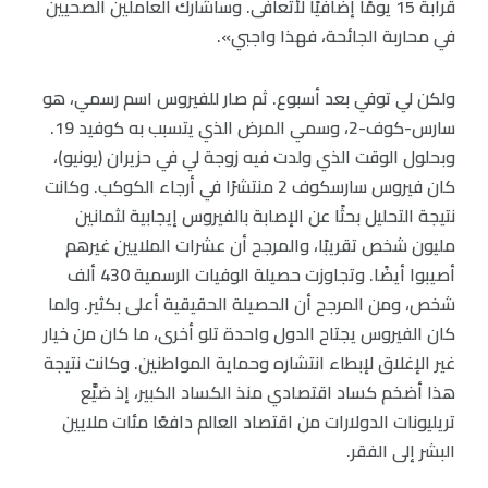
قرابة 15 يومًا إضافيًا لأتعافى. وسأشارك العاملين الصحيين
في محاربة الجائحة، فهذا واجبي».
ولكن لي توفي بعد أسبوع. ثم صار للفيروس اسم رسمي، هو
سارس-كوف-2، وسمي المرض الذي يتسبب به كوفيد 19.
وبحلول الوقت الذي ولدت فيه زوجة لي في حزيران (يونيو)،
كان فيروس سارسكوف 2 منتشرًا في أرجاء الكوكب. وكانت
نتيجة التحليل بحثًا عن الإصابة بالفيروس إيجابية لثمانين
مليون شخص تقريبًا، والمرجح أن عشرات الملايين غيرهم
أصيبوا أيضًا. وتجاوزت حصيلة الوفيات الرسمية 430 ألف
شخص، ومن المرجح أن الحصيلة الحقيقية أعلى بكثير. ولما
كان الفيروس يجتاح الدول واحدة تلو أخرى، ما كان من خيار
غير الإغلاق لإبطاء انتشاره وحماية المواطنين. وكانت نتيجة
هذا أضخم كساد اقتصادي منذ الكساد الكبير، إذ ضيَّع
تريليونات الدولارات من اقتصاد العالم دافعًا مئات ملايين
البشر إلى الفقر.