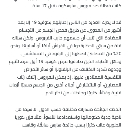
كانت فعالة ضد فيروس سارسكوف قبل 17 سنة.
قد لا يدرك العديد من الناس إصابتهم بكوفيد 19 إلا بعد
أشهر من العدوى. عن طريق فحص الجسم عن الأجسام
المضادة التي تثبت أن جسمهم حارب الفيروس. ولكن هناك
قلة من سيئي الحظ رقدوا في الفراش أيامًا أو أسابيعًا. ونحو
20% من المصابين اضطروا إلى الرقود في المستشفى.
وذهل الأطباء الذين صادفوا مرض كوفيد 19 أول مرة، لأنهم
وجدوه شديد الاختلاف عن الإنفلونزا أو سائر الأمراض
التنفسية المعتادين عليها. إذ يمكن للفيروس إتلاف رئات
المصابين، أو الانتشار في أجزاء أخرى من الجسم مسببًا أزمات
قلبية وفشلًا كلويًا وجلطات من تخثر الدم.
اتخذت الجائحة مسارات مختلفة حسب الدول، لا سيما من
ناحية جدية حكوماتها واستعدادها للأسوأ. مثلًا فإن كوريا
الجنوبية عانت كثيرًا بسبب جائحة سارس سابقًا، وقاست