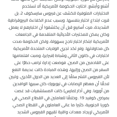
أشنع وأبشع. اختارت الحكومة الأمريكية ألا تستخدم
الاختبارات المتوفرة للكشف عن فيروس سارسكوف 2، بل
قررت ابتداع اختبار بنفسها. وبسبب عدم الكفاءة البيروقراطية
الشديدة، مرت أسابيع قبل أن يكتشفوا أن اختبارهم لا يعمل.
وكان يمكن للمختبرات الأحيائية المتقدمة في الجامعات
الأمريكية ابتكار اختبار ناجح بسهولة، ولكن الحكومة صدت
كل محاولاتها. ولم تكد تجري الولايات المتحدة الأمريكية
اختبارات في كانون الثاني وشباط (فبراير)، وصبت اهتمامها
على القادمين من الصين. فوضعت إدارة ترامب حظرًا على
السفر من الصين وإليها، وهذه المبادة كانت عديمة النفع
لأن الفيروس انتشر سلفًا إلى العديد من الدول الأخرى. وتبين
لاحقًا أن معظم الإصابات في نيويورك كان سببها الوافدين
من أوروبا. وفي آذار (مارس) كانت المستشفيات قد غصت
بمرضى كوفيد 19. وخلافًا للعاملين في القطاع الصحي في
كوريا الجنوبية، كثيرا ما عانى العاملون في القطاع الصحي
الأمريكي لإيجاد معدات واقية تقيهم الفيروس الشديد