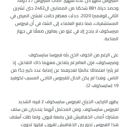
الفيروس تظهر كل عدة شهور. أصاب الفيروس 27 دولة،
وحصد حياة 881 شخصًا من المصابين ال2462 حتى تشرين
الثاني (نوفمبر) 2020. حدثت معظم حالات تفشي المرض في
المستشفيات، مما دفع العلماء إلى الشك في أن فيروس
ميرسكوف لا ينجح إلا في غزو من يعانون ضعفًا في جهاز
المناعة.
على الرغم من الخوف الذي بثه فيروسا سارسكوف
وميرسكوف، فإن العالم لم يتفاعل معهما ذاك التفاعل. إذ
لم يثيرا اهتمامًا عالميًا لعجزهما عن إصابة عدد كبير جدًا من
الناس. وهذا لم يكن الحال للفيروس التاجي المسبب لكوفيد
19 (سارسكوف 2).
يظهر التركيب الجيني لفيروس سارسكوف 2 قربه الشديد
لفيروس سارسكوف. ومن المحتمل أنهما ينحدران من سلف
مشترك أصاب الخفافيش قبل بضعة قرون. ولما ظلت أسلاف
هذا الفيروس تدور بين الخفافيش لقرون، فإنها تحورت