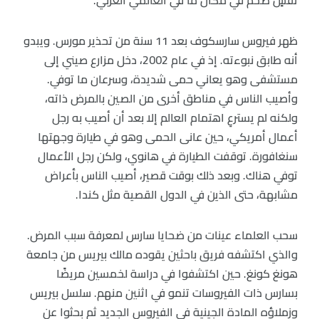
ظهر فيروس سارسكوف بعد 11 سنة من تحذير مورس. ويبدو
أنه طابق نبوءته. إذ في عام 2002، دخل مزارع صيني إلى
مستشفى وهو يعاني حمى شديدة، وسرعان ما توفي.
وأصيب الناس في مناطق أخرى من الصين بالمرض ذاته،
ولكنه لم يسترعِ اهتمام العالم إلا بعد أن أصيب به رجل
أعمال أمريكي، حين عانى الحمى وهو في طيارة وجهتها
سنغافورة. توقفت الطيارة في هانوي، ولكن رجل الأعمال
توفي هناك. وبعد ذلك بوقت قصير، أصيب الناس بأعراض
مشابهة، حتى الذين في الدول القصية مثل كندا.
سحب العلماء عينات من ضحايا سارس لمعرفة سبب المرض.
والذي اكتشفه فريق باحثين يقوده مالك بيريس من جامعة
هونغ كونغ. حين اكتشفوا في دراسة لخمسين مريضًا
بسارس ذات الفيروسات تنمو في اثنين منهم. سلسل بيريس
وزملاؤه المادة الجينية في الفيروس الجديد ثم بحثوا عن