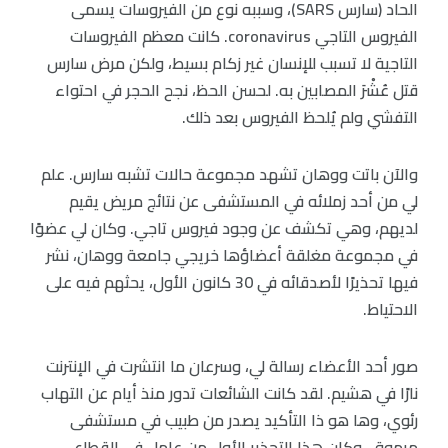
الحاد (سارس SARS)، وسببه نوع من الفيروسات يسمى
الفيروس التاجي coronavirus. كانت معظم الفيروسات
التاجية لا تسبب للإنسان غير زكام بسيط، ولكن مرض سارس
قتل عُشْرَ المصابين به. لحسن الحظ، نجح الحجر في احتواء
التفشي ولم يُلحظ الفيروس بعد ذلك.
والآن باتت ووهان تشهد مجموعة حالات تشبه سارس. علم
لي من أحد زملائه في المستشفى عن نتائج مريض يقيم
لديهم، وهي تكشف عن وجود فيروس تاجي. وكان لي عضوًا
في مجموعة مغلقة أعضاؤها خريجي جامعة ووهان، نشر
فيها تحذيرًا لأصدقائه في 30 كانون الأول، يحثهم فيه على
الاحتياط.
صور أحد الأعضاء رسالة لي، وسرعان ما انتشرت في الإنترنت
نارًا في هشيم. لقد كانت الشائعات تدور منذ أيام عن التهاب
رئوي، وها هو ذا التأكيد يصدر من طبيب في مستشفى
مرموق، وكان هذا التحذير الأول من عامل في القطاع