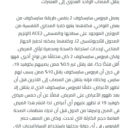
ينقل المصاب الواحد العدوى إلى العشرات.
يعمل فيروس سارسكوف 2 بنفس طريقة سارسكوف من
بعض النواحي. فكلاهما يغزو خلايا المجاري التنفسية من
البروتين الموجود على سطحها والمسمى ACE2 (الإنزيم
المحول للأنجيوتنسين 2). وكلاهما يمكنه تحفيز الجهاز
المناعي لإحداث استجابة كاسحة ومدمرة لرئتي المريض.
ولكن فيروس سارسكوف 2 كان مختلفًا من نواحٍ أخرى. فهو
أقل فتكًا جدًا، فلا يقتل غير 0.5% ممن يصيبهم بكوفيد 19،
في حين أن فيروس سارسكوف يقتل 10% ممن يسبب لهم
سارس. وكذلك فإنه ينتقل من المصاب إلى الآخرين قبل أن
تظهر الأعراض، خلافًا لفيروس سارسكوف الذي لا ينتقل إلا
بعد ظهور الأعراض على المريض. فضلًا عن أن خمس مرضى
كوفيد 19 لا تظهر عليهم أي أعراض. لذا انتشر هذا المرض
في الصين وغيرها من الدول قبل أن تدرك منظمات الصحة
العامة حجم الكارثة التي تحدث. وكان من الصعب حصر
الفيروس في أي دولة يدخلها باستخدام الاستراتيجيات التي