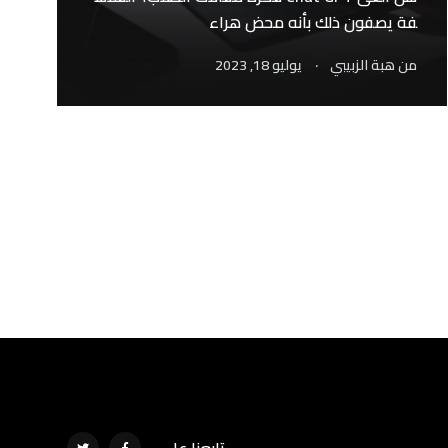
فة يصفون ذلك بأنه محض هراء
.
من
هبة الزبيبي
يوليو 18, 2023
تابعنا على