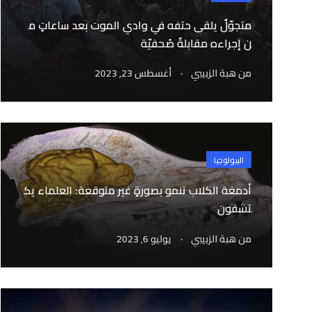
متجوّلٌ يلقى حتفه في وادي الموت بعد ساعاتٍ م
ن إجراءه مقابلةً صُحفيّة
.
من
هبة الزبيبي
أغسطس 23, 2023
البيولوجيا
أدمغة الكلاب تنمو بصورةٍ غير متوقعة: العلماء يك
تشفون
.
من
هبة الزبيبي
يوليو 6, 2023