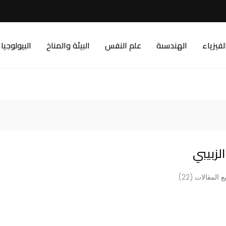
لفيزياء
الهندسىة
علم النفس
البيئة والمناخ
البيولوجيا
لزبيبي
 المقالات (22)