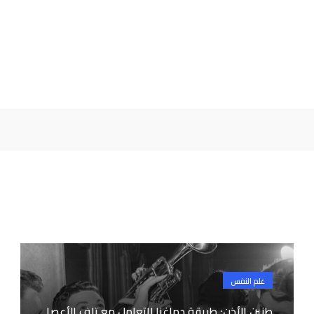
علم النفس
طنين الأذن: طريقة دماغنا للتعامل مع تلف الأعصا