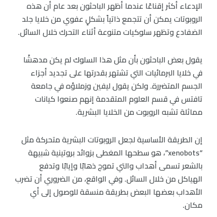
الإدعاء أكثر إقناعًا عندما أظهر الباحثون بعد عام أن هذه
الروبوتات يمكن أن تتجمع ذاتياً بشكلٍ عفوي من خلايا جلد
الضفادع وتظهر سلوكيات متنوعة أثناء التحرك خلال السائل.
يقول بعض الباحثون بأن مثل هذا السلوك لم يكن مدهشًا
في خلايا البرمائيات التي تشتهر بقدرتها على تجديد أجزاء
الجسم المتضررة. ولكن يقول ليفين وزملاؤه في جامعة
تافتس في قسم العلوم المتقدمة إنهم صنعوا كيانات
مماثلة تشبه الروبوت من الخلايا البشرية.
إن الطريقة الأساسية لجعل الروبوتات البشرية متحركة مثل
“xenobots”، هو سطحها المغطى بزوائد بروتينية شبيهة
بالشعر تسمى أهداب والتي تموج ذهابًا وإيابًا وتدفع
الهياكل من خلال السائل. وفي الواقع، من الضروري أن تضرب
الأهداب بعضها البعض بطريقة منسقة للوصول إلى أي
مكان.