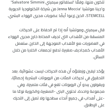
تتكون منها، وفقًا ‘لسلفاتور سيميني Salvatore Simmini’
و’جينا موتشيا ‘Jenna Moccia من شركة التكنولوجيا الحيوية
STEMCELL، الذين زرعوا أيضًا عضويات مجرى الهواء البشري.
قال سيميني وموتشيا أنه إذا تم الحفاظ على الحركات
المنسقة من الأهداب التي تجرف المخاط خارج مجرى الهواء
في العضويات مع الأهداب الموجهة إلى الخارج، ستعمل
الأهداب كمجاديف صغيرة تدفع تجمعات الخلايا من خلال
السائل.
يؤكد ليفين وزملاؤه أن هذه الحركات ليست عشوائية. بعد
التحقيق في تحركات المئات من الروبوتات البشرية إحصائيًا،
ويقولون يبدو أن الروبوتات تقع في فئات متميزة. وفي
مجموعة واحدة، تحتوي البنى -الصغيرة والكروية نوعًا ما
-على أهداب في جميع أنحاء سطحها ولا تميل إلى التحرك
على الإطلاق.