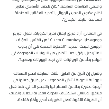
واضعي الدراسات السابقة: “كان هدفنا الأساسي تطوير
نظام عضوي للمجرى الهوائي لتحديد العقاقير المحتملة
لمعالجة التليف الكيسي”.
في المقابل، أراد فريق ليفين تحرير الكرويات. تقول ‘جيزيم
جوموسكايا Gizem Gumuskaya ‘ من تافتس، المؤلف
الرئيسي للبحث الجديد: “الخطوة الصعبة هي أن يذوب
الماتريجيل برفق بحيث تتخلص من البروتينات الموجودة في
الهلام بدلًا من البروتينات التي تربط الروبوتات ببعضها”.
وتقول إن اثنين من الطرق الثلاث السابقة لصنع المسالك
الهوائية الكروية تشكل المجموعات عن طريق جعلها في
أوعية صغيرة بدلاً من السماح لها بالتجمع الذاتي، كما فعل
فريقها، وبالتالي استكشاف اللدونة الفطرية للخلايا. وتضيف
أن الطريقة الأخيرة تجعل الكرويات أسرع وأكثر كفاءة.