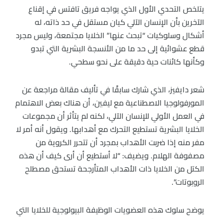
يتلخص التحدي الأول الذي يواجه فريق تافتس في إقناع
الآخرين بأن الإنسان الآلي كيان مستقل في حد ذاته، له
أشكال وسلوكيات “تبحث عنها” الخلايا مجتمعة، وليس مجرد
قطع عشوائية إلى حد ما من الأنسجة البشرية التي تبدو
وكأنها كائنات حية دقيقة على نحو سطحي.
شعر دايفيز، الذي شارك سابقًا في تأليف مقالة مراجعة عن
المورفولوجيا الاصطناعية مع ليفين، أن هناك بعض الاهتمام
في العمل الأولي للإنسان الآلي، لكنه لم يتأثر أن مجموعات
الخلايا البشرية تستطيع التحرك مع أهدابها. ويقول أنه أمر لا
مفر منه إذا ضربت الأهداب بمجرد أن تتحرر الكروية من
مصفوفة الهلام. ويضيف: “لا أستطيع أن أرى كيف أن هذه
الكتل من الخلايا ذات الأهداب المتأرجحة تستحق مصطلح
الروبوتات”.
يوضح سلوك هذه العضويات الوظيفة البيولوجية للخلايا التي