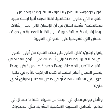
تقول جوموسكايا: “نحن لا نعرف الآلية، وهذا واحد من
الأشياء التي نحاول اكتشافها، لكننا نعرف أنها ليست مجرد
ميكانيكية.” يشتبه ليفين في أن الإنسان الآلي يرسل إشارات
-ربما إشارات كيميائية حيوية -إلى الخلايا العصبية في حواف
الخدش التي تشجعها على النمو في الفجوة.
يقول ليفين: “كان العثور على هذه القدرة من أولى الأمور
التي بحثنا فيها، وهذا يخبرني أن هناك على الأرجح العديد من
الأشياء الأخرى الممكنة، وهذا مجرد غيض من فيض. وهذا
يفسح المجال أمام استخدام هذه التراكيب للتأثير في خلايا
أخرى [في الكائنات الحية أو في صحن المختبر] بطرائق أخرى
كثيرة.”.
وتأمل جوموسكايا في البحث عن سلوك “شفاء” مماثل في
نماذج الأمراض العصبية التنكسية البشرية، مثل العضويات