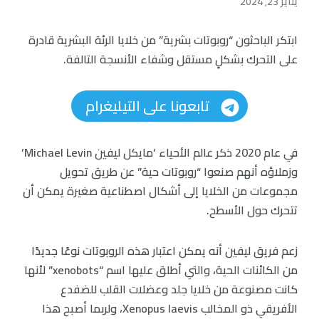
يناير 23, 2024
ابتكر الباحثون “روبوتات بشرية” من خلايا الرئة البشرية قادرة
على التحرك بشكلٍ مستقل وشفاء الأنسجة التالفة.
تابعونا على التيليغرام
في عام 2020 ذكر عالم الأحياء ‘مايكل ليفين Michael Levin’
وزملاؤه أنهم صنعوا “روبوتات حية” عن طريق تحويل
مجموعات من الخلايا إلى أشكال اصطناعية صغيرة يمكن أن
تتحرك حول الأسطح.
زعم فريق ليفين أنه يمكن اعتبار هذه الروبوتات نوعًا جديدًا
من الكائنات الحية، والتي أطلق عليها اسم “xenobots” لأنها
كانت مصنوعة من خلايا جلد وعضلات القلب للضفدع
الأفريقي ذو المخالب Xenopus laevis، ولربما أصبح هذا