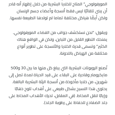
المورفولوجي” المتاح للخلايا البشرية من خلال إظهار أنه قادر
أن يبني تلقائيًا ليس فقط أنسجة وأعضاء جسم الإنسان
ولكن أيضًا هياكل مختلفة تماما لم تولدها الطبيعة نفسها.
ويقول: “نحن نستكشف جوانب من الفضاء المورفولوجي.
يمنحك التطور القليل من التباين، ولكن في الواقع هناك
الكثير.” وتسمى قدرة الخلايا والأنسجة على تطوير أنواع
مختلفة من الهياكل باللدونة.
تُصنع الروبوتات البشرية التي يبلغ كل منها ما بين 30 و500
مايكرومتر وقادرة على البقاء على قيد الحياة لمدة تصل إلى
شهرين، من خلايا مأخوذة من أنسجة الرئة البشرية البالغة.
يحتوي هذا النسيج بشكل طبيعي على أهداب تلوح ذهابًا
وإيابًا لنقل المخاط. (في المقابل، تحرك الأهداب المخاط على
جلد الضفادع للحفاظ على رطوبة الجلد).