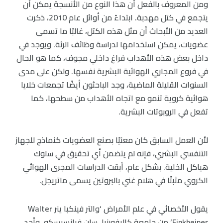
ومن المعروف بالفعل أن هذا النوع من الأنسجة يمكن أن
يتجمع في كتل مهدبة. ابتداءً من أوائل عام 2010، ذكرت
العديد من الأبحاث أن مثل هذه الكتل، غالبًا ما تسمى
عضويات، يمكن استخدامها لدراسة وظائف الرئة. ويوجد في
داخل بعض هذه الأهداب فراغ داخلي مجوف، كما هو الحال
في فروع المجاري الهوائية البشرية نفسها. ولكن على مدى
السنوات القليلة الماضية، وجد الباحثون أيضًا تجمعات خلايا
هوائية كروية تنمو مع اتجاه الأهداب من سطحها، كما
تفعل في الروبوتات البشرية.
لأن العمل السابق كان معنيًا بصنع العضويات كنماذج للجهاز
التنفسي البشري، فإنه لم يتضمن أي تحقيق في سلوك
هياكل الخلية. بشكل عام، أبقت الدراسات المجرى الهوائي
الكروي مثبتًا في هلام غني بالبروتين يسمى ماتريجل.
يقول الأخصائي في علم الأمراض ‘والتر فينكبا ينر Walter
Finkbeiner’ من جامعة كاليفورنيا، سان فرانسيسكو، وأحد