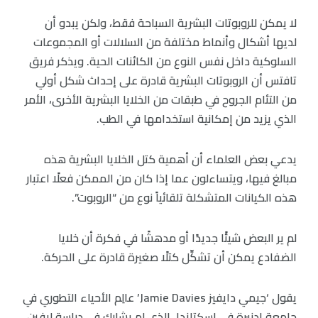
لا يمكن للروبوتات البشرية السباحة فقط، ولكن يبدو أن
لديها أشكال وأنماط مختلفة من السلالات أو المجموعات
السلوكية داخل نفس النوع من الكائنات الحية. ويذكر فريق
تافتس أن الروبوتات البشرية قادرة على إحداث شكل أولي
من التئام الجروح في طبقات من الخلايا البشرية الأخرى، الأمر
الذي يزيد من إمكانية استخدامها في الطب.
يدعي بعض العلماء أن أهمية كتل الخلايا البشرية هذه
مبالغ فيها، ويتساءلون عما إذا كان من الممكن فعلًا اعتبار
هذه الكيانات المتشكلة تلقائياً نوع من “الروبوت”.
لم ير البعض شيئًا جديدًا أو مدهشًا في فكرة أن خلايا
الضفادع يمكن أن تشكِّل كتلًا صغيرة قادرة على الحركة.
يقول ‘جيمي دايفيز Jamie Davies’ عالِم الأحياء التطوري في
جامعة إدنبرة في اسكتلندا، الذي لم يشارك في دراسة ليفين