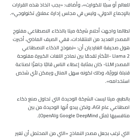
للعالم أو سببًا للكوارث»، وأضاف: «يجب اتخاذ هذه القرارات
بالإجماع الدولي، وليس في مجلس إدارة عملاق تكنولوجي».
لطالما واجهت أحلام شركة ميتا بالذكاء الاصطناعي مفتوح
المصدر العديد من الانتقادات، ففي الصيف الماضي، أخبرت
هول صحيفة الغارديان أن: «نموذج الذكاء الاصطناعي
Llama 2 -الأكثر تقدمًا بين نماذج اللغات الكبيرة مفتوحة
المصدر LLM- كان بمثابة إعطاء الناس قالبًا جاهزًا لصناعة
قنبلة نوويّة، وذلك لكونه سهل المنال ويمكن لأي شخص
استخدامه».
بالطبع، ميتا ليست الشركة الوحيدة التي تحاول صنع ذكاء
اصطناعي عام AGI، ولكن يبدو أنها الوحيدة من بين
منافسيها (مثل Google DeepMind وOpenAI).
التي ترغب بجعل مصدر النماذج «التي من المحتمل أن تغير