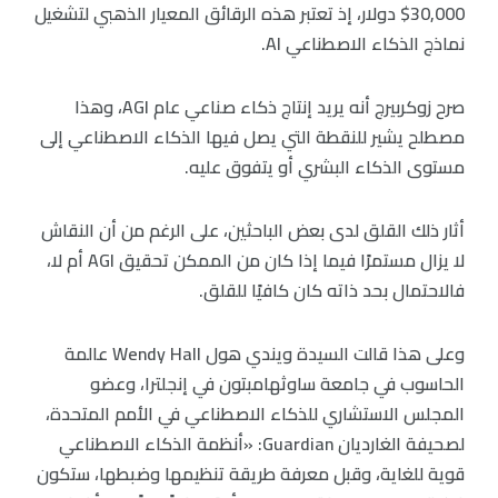
30,000$ دولار، إذ تعتبر هذه الرقائق المعيار الذهبي لتشغيل
نماذج الذكاء الاصطناعي AI.
صرح زوكربيرج أنه يريد إنتاج ذكاء صناعي عام AGI، وهذا
مصطلح يشير للنقطة التي يصل فيها الذكاء الاصطناعي إلى
مستوى الذكاء البشري أو يتفوق عليه.
أثار ذلك القلق لدى بعض الباحثين، على الرغم من أن النقاش
لا يزال مستمرًا فيما إذا كان من الممكن تحقيق AGI أم لا،
فالاحتمال بحد ذاته كان كافيًا للقلق.
وعلى هذا قالت السيدة ويندي هول Wendy Hall عالمة
الحاسوب في جامعة ساوثهامبتون في إنجلترا، وعضو
المجلس الاستشاري للذكاء الاصطناعي في الأمم المتحدة،
لصحيفة الغارديان Guardian: «أنظمة الذكاء الاصطناعي
قوية للغاية، وقبل معرفة طريقة تنظيمها وضبطها، ستكون