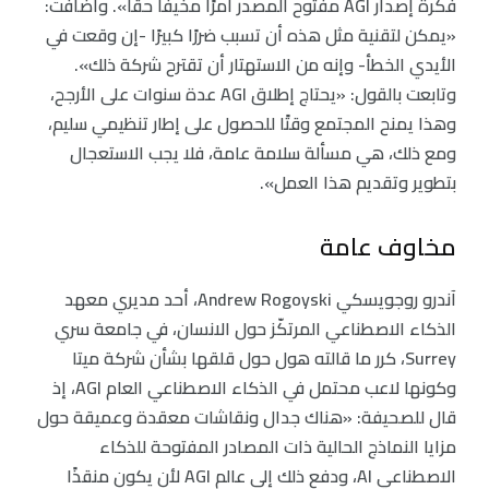
فكرة إصدار AGI مفتوح المصدر أمرًا مخيفًا حقًا». وأضافت:
«يمكن لتقنية مثل هذه أن تسبب ضررًا كبيرًا -إن وقعت في
الأيدي الخطأ- وإنه من الاستهتار أن تقترح شركة ذلك».
وتابعت بالقول: «يحتاج إطلاق AGI عدة سنوات على الأرجح،
وهذا يمنح المجتمع وقتًا للحصول على إطار تنظيمي سليم،
ومع ذلك، هي مسألة سلامة عامة، فلا يجب الاستعجال
بتطوير وتقديم هذا العمل».
مخاوف عامة
آندرو روجويسكي Andrew Rogoyski، أحد مديري معهد
الذكاء الاصطناعي المرتكّز حول الانسان، في جامعة سري
Surrey، كرر ما قالته هول حول قلقها بشأن شركة ميتا
وكونها لاعب محتمل في الذكاء الاصطناعي العام AGI، إذ
قال للصحيفة: «هناك جدال ونقاشات معقدة وعميقة حول
مزايا النماذج الحالية ذات المصادر المفتوحة للذكاء
الاصطناعي AI، ودفع ذلك إلى عالم AGI لأن يكون منقذًا