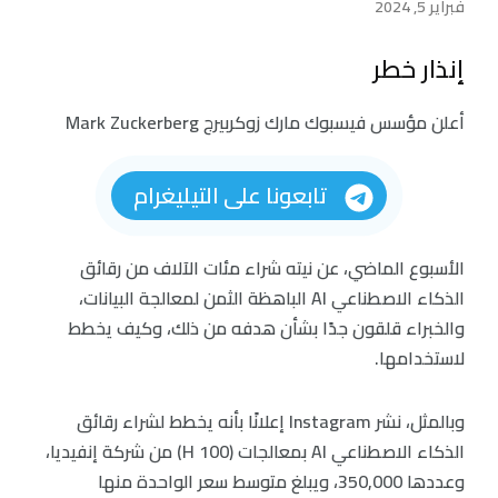
فبراير 5, 2024
إنذار خطر
أعلن مؤسس فيسبوك مارك زوكربيرج Mark Zuckerberg
تابعونا على التيليغرام
الأسبوع الماضي، عن نيته شراء مئات الآلاف من رقائق
الذكاء الاصطناعي AI الباهظة الثمن لمعالجة البيانات،
والخبراء قلقون جدًا بشأن هدفه من ذلك، وكيف يخطط
لاستخدامها.
وبالمثل، نشر Instagram إعلانًا بأنه يخطط لشراء رقائق
الذكاء الاصطناعي AI بمعالجات (100 H) من شركة إنفيديا،
وعددها 350,000، ويبلغ متوسط سعر الواحدة منها