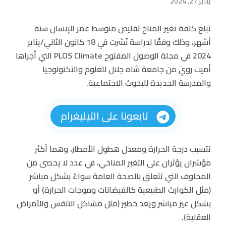
يناير 27, 2024
تبلغ كلفة تغير المناخ تقليص متوسط ​​عمر الإنسان ستة
أشهر، وذلك وفقًا لدراسة نُشرت في 18 كانون الثاني/يناير
2024 في مجلة الوصول المفتوح PLOS Climate التي أجراها
أميت روي من جامعة شاه جلال للعلوم والتكنولوجيا
والمدرسة الجديدة للبحوث الاجتماعية.
تابعونا على التيليغرام
تتسبب درجة الحرارة ومعدل هطول الأمطار، وهما أكثر
مؤشران يؤثران على التغير المناخي، في عدد لا يحصى من
المخاوف التي تتعلق بالصحة العامة سواءً بشكل مباشر
(مثل الكوارث الطبيعية كالفيضانات وموجات الحرارة) أو
بشكل غير مباشر ويعد خطير (مثل مشاكل التتفس والأمراض
العقلية).