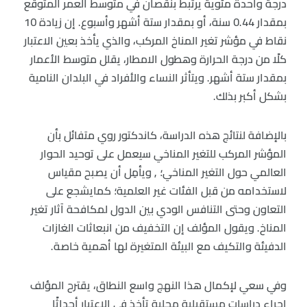
درجة واحدة مئوية يرتبط بنقصان في متوسط العمر المتوقع
بمقدار 0.44 سنة، أو بمقدار ستة أشهر وأسبوع. إن زيادة 10
نقاط في مؤشر تغير المناخ المركب، والذي يأخذ بعين الاعتبار
كلًا من درجة الحرارة وهطول الامطار، يقلل متوسط الأعمار
بمقدار ستة أشهر. ويتأثر النساء والأفراد في البلدان النامية
بشكل أكبر بذلك.
بالإضافة لنتائج هذه الدراسة، كاندكتور روي متفائل بأن
المؤشر المركب للتغير المناخي سيعمل على توحيد الحوار
العالمي حول التغير المناخي؛ , ويأمِل أن يصبح مقياس
لاستخدامه من قبل الفئات غير العلمية؛ كمايشجع على
التعاون وحتى التنافس الودي بين الدول لمكافحة آثار تغير
المناخ. ويقول المؤلف إن التخفيف من انبعاثات الغازات
الدفيئة والتكيف مع البيئة المتغيرة لها أهمية خاصة.
وفي سعي لإكمال هذا النهج واسع النطاق، يقترح المؤلف
إجراء دراسات مستقبلية محلية تأخذ في الاعتبار أحداثًا